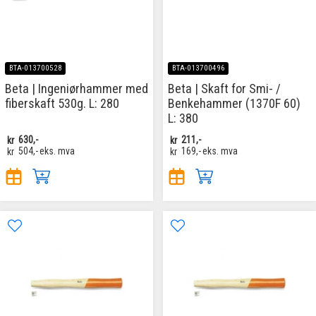
BTA-013700528
BTA-013700496
Beta | Ingeniørhammer med
Beta | Skaft for Smi- /
fiberskaft 530g. L: 280
Benkehammer (1370F 60)
L: 380
kr
630,-
kr
211,-
kr
504,-
eks. mva
kr
169,-
eks. mva