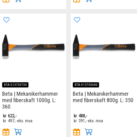
BTA-013700700
BTA-013700680
Beta | Mekanikerhammer
Beta | Mekanikerhammer
med fiberskaft 1000g. L:
med fiberskaft 800g. L: 350
360
kr
622,-
kr
488,-
kr
497,-
eks. mva
kr
391,-
eks. mva