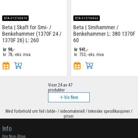
BTA-013700474
BTA-013700460
Beta | Skaft for Smi- /
Beta | Smihammer /
Benkehammer (1370F 24 /
Benkehammer L: 380 1370F
1370F 26) L: 260
60
kr
98,-
kr
941,-
kr
78,-
eks. mva
kr
753,-
eks. mva
Viser
24
av 47
produkter
Vis flere
Med forbehold om feil i bilde- / videomateriell / tekniske spesifikasjoner /
priser.
Info
Om Non-Stop