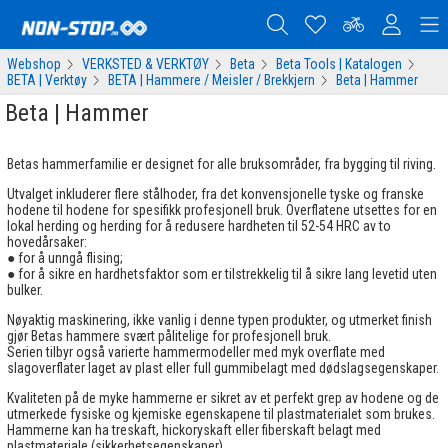
Webshop
VERKSTED & VERKTØY
Beta
Beta Tools | Katalogen
BETA | Verktøy
BETA | Hammere / Meisler / Brekkjern
Beta | Hammer
Beta | Hammer
Betas hammerfamilie er designet for alle bruksområder, fra bygging til riving.
Utvalget inkluderer flere stålhoder, fra det konvensjonelle tyske og franske
hodene til hodene for spesifikk profesjonell bruk. Overflatene utsettes for en
lokal herding og herding for å redusere hardheten til 52-54 HRC av to
hovedårsaker:
● for å unngå flising;
● for å sikre en hardhetsfaktor som er tilstrekkelig til å sikre lang levetid uten
bulker.
Nøyaktig maskinering, ikke vanlig i denne typen produkter, og utmerket finish
gjør Betas hammere svært pålitelige for profesjonell bruk.
Serien tilbyr også varierte hammermodeller med myk overflate med
slagoverflater laget av plast eller full gummibelagt med dødslagsegenskaper.
Kvaliteten på de myke hammerne er sikret av et perfekt grep av hodene og de
utmerkede fysiske og kjemiske egenskapene til plastmaterialet som brukes.
Hammerne kan ha treskaft, hickoryskaft eller fiberskaft belagt med
plastmateriale (sikkerhetsegenskaper).