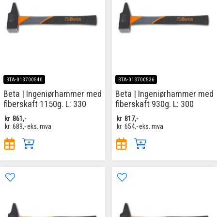
BTA-013700540
BTA-013700536
Beta | Ingeniørhammer med
Beta | Ingeniørhammer med
fiberskaft 1150g. L: 330
fiberskaft 930g. L: 300
kr
861,-
kr
817,-
kr
689,-
eks. mva
kr
654,-
eks. mva