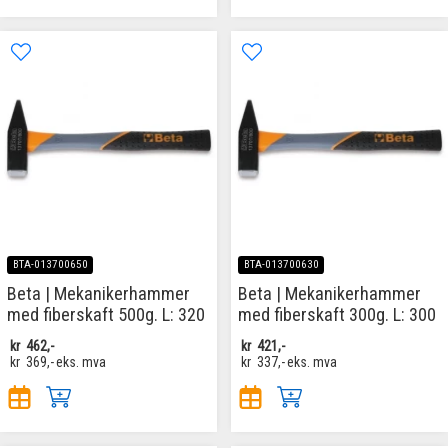
BTA-013700650
BTA-013700630
Beta | Mekanikerhammer
Beta | Mekanikerhammer
med fiberskaft 500g. L: 320
med fiberskaft 300g. L: 300
kr
462,-
kr
421,-
kr
369,-
eks. mva
kr
337,-
eks. mva