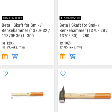
BTA-013700482
BTA-013700478
Beta | Skaft for Smi- /
Beta | Skaft for Smi- /
Benkehammer (1370F 32 /
Benkehammer (1370F 28 /
11370F 36) L: 300
1370F 30) L: 280
kr
123,-
kr
107,-
kr
99,-
eks. mva
kr
85,-
eks. mva