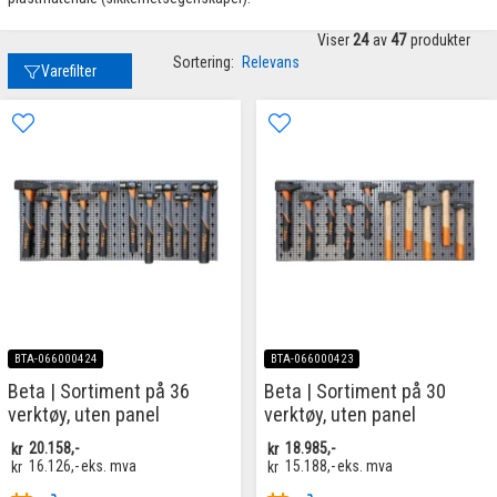
Viser
24
av
47
produkter
Sortering:
Relevans
Varefilter
BTA-066000424
BTA-066000423
Beta | Sortiment på 36
Beta | Sortiment på 30
verktøy, uten panel
verktøy, uten panel
kr
20.158,-
kr
18.985,-
kr
16.126,-
eks. mva
kr
15.188,-
eks. mva