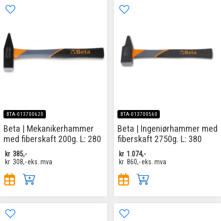
BTA-013700620
BTA-013700560
Beta | Mekanikerhammer
Beta | Ingeniørhammer med
med fiberskaft 200g. L: 280
fiberskaft 2750g. L: 380
kr
385,-
kr
1.074,-
kr
308,-
eks. mva
kr
860,-
eks. mva