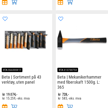
BTA-066000417
BTA-013700750
Beta | Sortiment på 43
Beta | Mekanikerhammer
verktøy, uten panel
med fiberskaft 1500g. L:
365
kr
19.074,-
kr
728,-
kr
15.259,-
eks. mva
kr
583,-
eks. mva