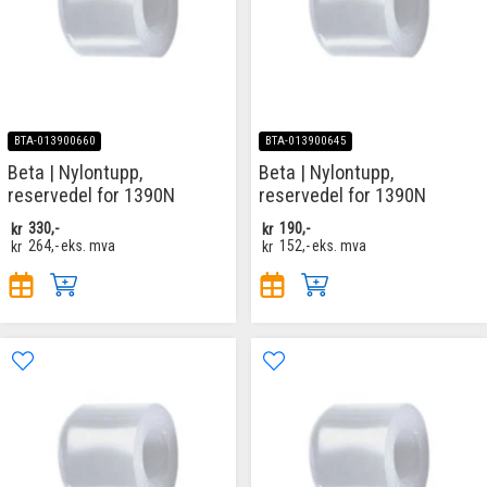
BTA-013900660
BTA-013900645
Beta | Nylontupp,
Beta | Nylontupp,
reservedel for 1390N
reservedel for 1390N
kr
330,-
kr
190,-
kr
264,-
eks. mva
kr
152,-
eks. mva