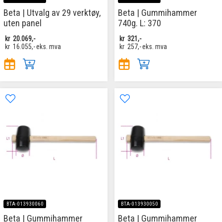
Beta | Utvalg av 29 verktøy,
Beta | Gummihammer
uten panel
740g. L: 370
kr
20.069,-
kr
321,-
kr
16.055,-
eks. mva
kr
257,-
eks. mva
BTA-013930060
BTA-013930050
Beta | Gummihammer
Beta | Gummihammer