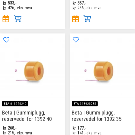
kr
533,-
kr
357,-
kr
426,-
eks. mva
kr
286,-
eks. mva
BTA-013920240
BTA-013920235
Beta | Gummiplugg,
Beta | Gummiplugg,
reservedel for 1392 40
reservedel for 1392 35
kr
268,-
kr
177,-
kr
215,-
eks. mva
kr
141,-
eks. mva