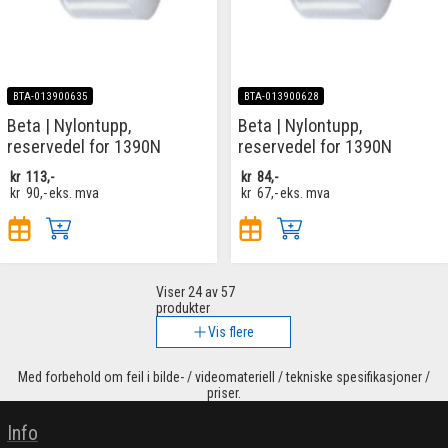
BTA-013900635
BTA-013900628
Beta | Nylontupp,
Beta | Nylontupp,
reservedel for 1390N
reservedel for 1390N
kr
113,-
kr
84,-
kr
90,-
eks. mva
kr
67,-
eks. mva
Viser
24
av 57
produkter
Vis flere
Med forbehold om feil i bilde- / videomateriell / tekniske spesifikasjoner /
priser.
Info