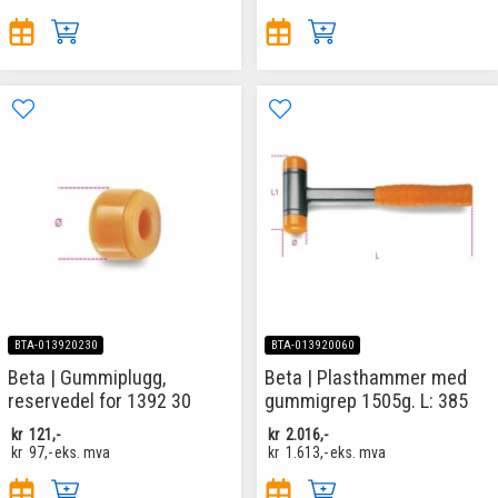
BTA-013920230
BTA-013920060
Beta | Gummiplugg,
Beta | Plasthammer med
reservedel for 1392 30
gummigrep 1505g. L: 385
kr
121,-
kr
2.016,-
kr
97,-
eks. mva
kr
1.613,-
eks. mva