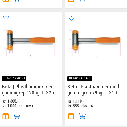
BTA-013920050
BTA-013920040
Beta | Plasthammer med
Beta | Plasthammer med
gummigrep 1206g. L: 325
gummigrep 796g. L: 310
kr
1.305,-
kr
1.110,-
kr
1.044,-
eks. mva
kr
888,-
eks. mva