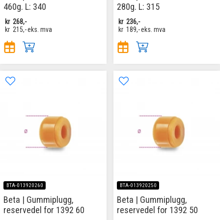
460g. L: 340
280g. L: 315
kr
268,-
kr
236,-
kr
215,-
eks. mva
kr
189,-
eks. mva
BTA-013920260
BTA-013920250
Beta | Gummiplugg,
Beta | Gummiplugg,
reservedel for 1392 60
reservedel for 1392 50