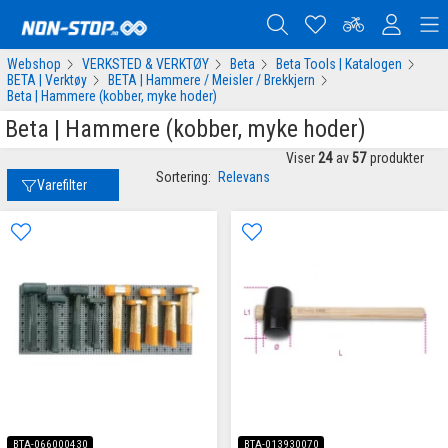
Webshop
VERKSTED & VERKTØY
Beta
Beta Tools | Katalogen
BETA | Verktøy
BETA | Hammere / Meisler / Brekkjern
Beta | Hammere (kobber, myke hoder)
Beta | Hammere (kobber, myke hoder)
Viser
24
av
57
produkter
Sortering:
Relevans
Varefilter
BTA-066000430
BTA-013930070