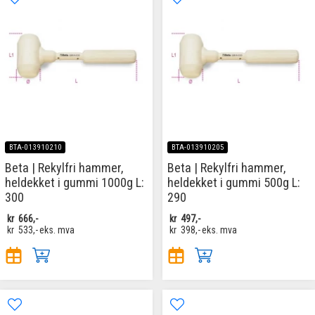
BTA-013910210
BTA-013910205
Beta | Rekylfri hammer,
Beta | Rekylfri hammer,
heldekket i gummi 1000g L:
heldekket i gummi 500g L:
300
290
kr
666,-
kr
497,-
kr
533,-
eks. mva
kr
398,-
eks. mva