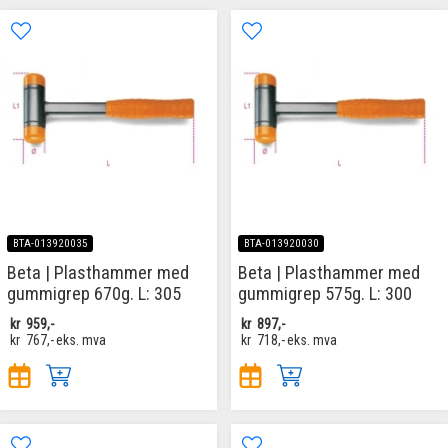
BTA-013920035
BTA-013920030
Beta | Plasthammer med
Beta | Plasthammer med
gummigrep 670g. L: 305
gummigrep 575g. L: 300
kr
959,-
kr
897,-
kr
767,-
eks. mva
kr
718,-
eks. mva