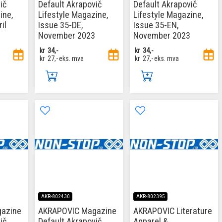
ič
Default Akrapovič
Default Akrapovič
ine,
Lifestyle Magazine,
Lifestyle Magazine,
il
Issue 35-DE,
Issue 35-EN,
November 2023
November 2023
kr
34,-
kr
34,-
kr
27,-
eks. mva
kr
27,-
eks. mva
AKR-802430
AKR-802395
azine
AKRAPOVIC Magazine
AKRAPOVIC Literature
ič
Default Akrapovič
Apparel &