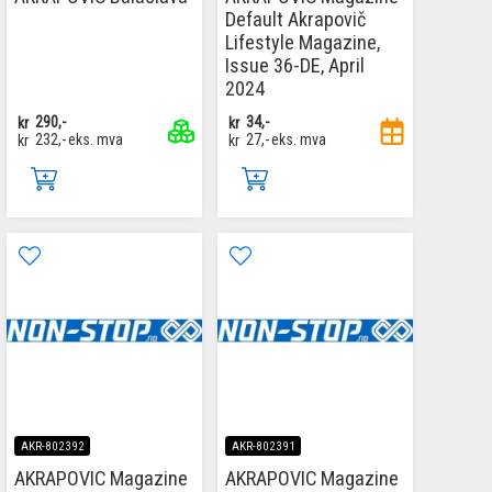
Default Akrapovič
Lifestyle Magazine,
Issue 36-DE, April
2024
kr
290,-
kr
34,-
kr
232,-
eks. mva
kr
27,-
eks. mva
AKR-802392
AKR-802391
AKRAPOVIC Magazine
AKRAPOVIC Magazine