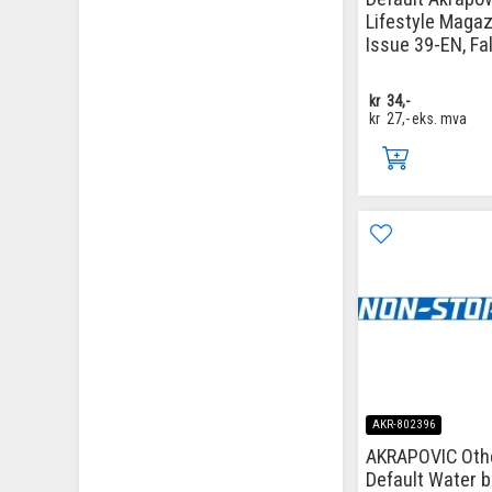
Lifestyle Magaz
Issue 39-EN, Fa
kr
34,-
kr
27,-
eks. mva
AKR-802396
AKRAPOVIC Oth
Default Water b