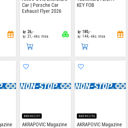
Car | Porsche Car
KEY FOB
Exhaust Flyer 2026
kr
26,-
kr
180,-
kr
21,-
eks. mva
kr
144,-
eks. mva
AKR-802297
AKR-802296
azine
AKRAPOVIC Magazine
AKRAPOVIC Magazine