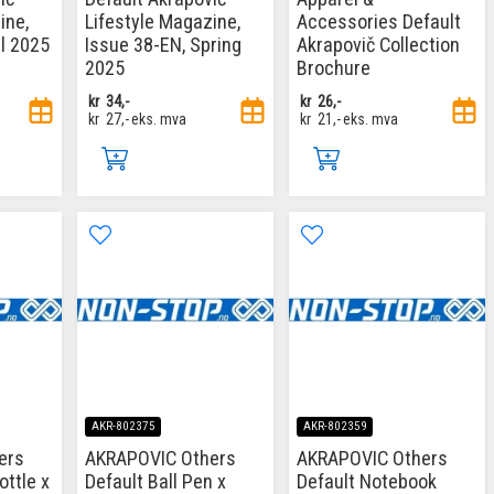
ine,
Lifestyle Magazine,
Accessories Default
ll 2025
Issue 38-EN, Spring
Akrapovič Collection
2025
Brochure
kr
34,-
kr
26,-
kr
27,-
eks. mva
kr
21,-
eks. mva
AKR-802375
AKR-802359
ers
AKRAPOVIC Others
AKRAPOVIC Others
ottle x
Default Ball Pen x
Default Notebook