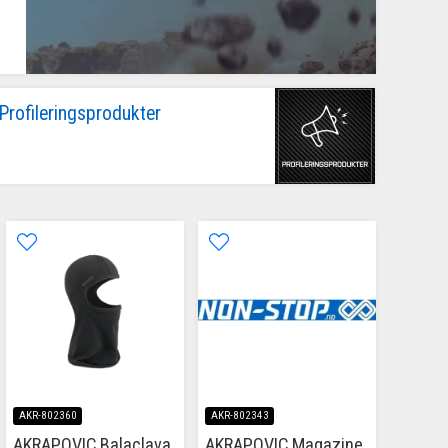
Profileringsprodukter
AKR-802360
AKR-802343
AKRAPOVIC Balaclava
AKRAPOVIC Magazine