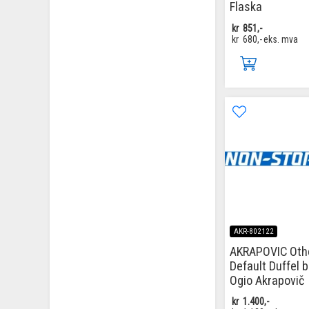
Flaska
kr
851,-
kr
680,-
eks. mva
AKR-802122
AKRAPOVIC Oth
Default Duffel 
Ogio Akrapovič
kr
1.400,-