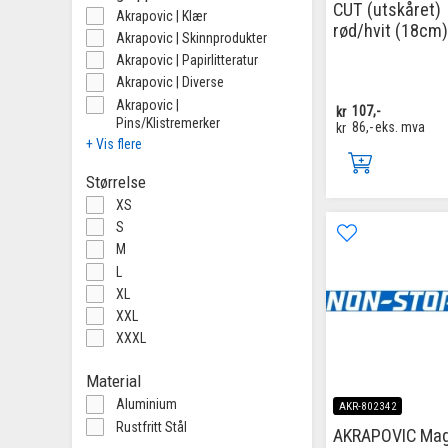
CUT (utskåret)
Akrapovic | Klær
rød/hvit (18cm)
Akrapovic | Skinnprodukter
Akrapovic | Papirlitteratur
Akrapovic | Diverse
Akrapovic |
kr
107,-
Pins/Klistremerker
kr
86,-
eks. mva
+ Vis flere
Størrelse
XS
S
M
L
XL
XXL
XXXL
Material
Aluminium
AKR-802342
Rustfritt Stål
AKRAPOVIC Mag