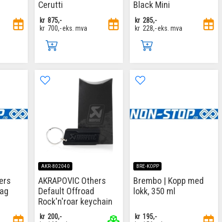
Cerutti
Black Mini
kr
875,-
kr
285,-
kr
700,-
eks. mva
kr
228,-
eks. mva
AKR-802040
BRE-KOPP
ers
AKRAPOVIC Others
Brembo | Kopp med
bag
Default Offroad
lokk, 350 ml
Rock'n'roar keychain
kr
200,-
kr
195,-