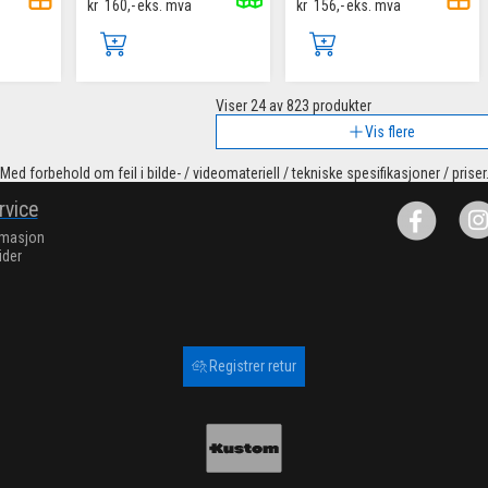
kr
160,-
eks. mva
kr
156,-
eks. mva
Viser
24
av 823 produkter
Vis flere
Med forbehold om feil i bilde- / videomateriell / tekniske spesifikasjoner / priser
rvice
rmasjon
ider
Registrer retur