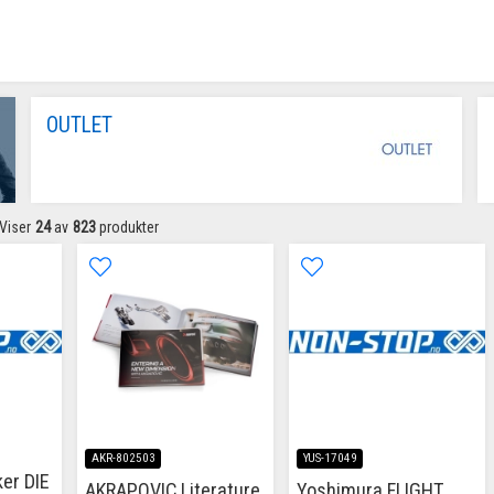
OUTLET
Viser
24
av
823
produkter
AKR-802503
YUS-17049
er DIE
AKRAPOVIC Literature
Yoshimura FLIGHT