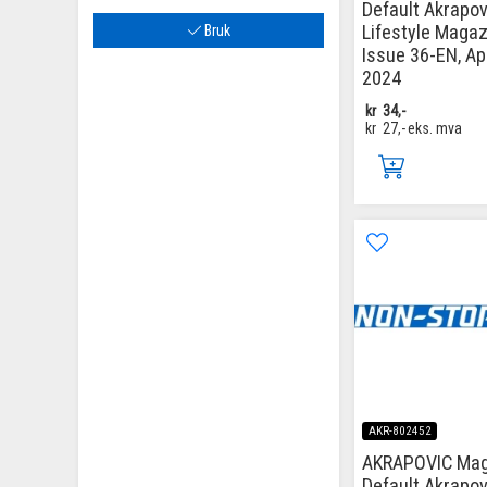
Default Akrapov
Lifestyle Magaz
Bruk
Issue 36-EN, Apr
2024
kr
34,-
kr
27,-
eks. mva
AKR-802452
AKRAPOVIC Mag
Default Akrapov