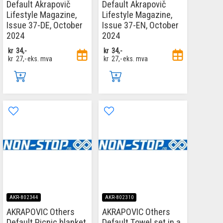
Default Akrapovič
Default Akrapovič
Lifestyle Magazine,
Lifestyle Magazine,
Issue 37-DE, October
Issue 37-EN, October
2024
2024
kr
34,-
kr
34,-
kr
27,-
eks. mva
kr
27,-
eks. mva
AKR-802344
AKR-802310
AKRAPOVIC Others
AKRAPOVIC Others
Default Picnic blanket
Default Towel set in a