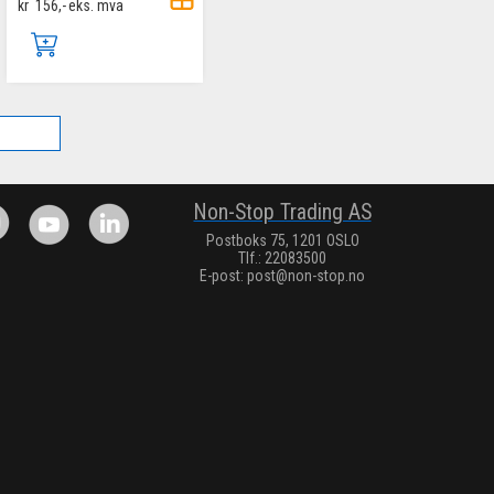
kr
156,-
eks. mva
.
Non-Stop Trading AS
Postboks 75, 1201 OSLO
Tlf.: 22083500
E-post:
post@non-stop.no