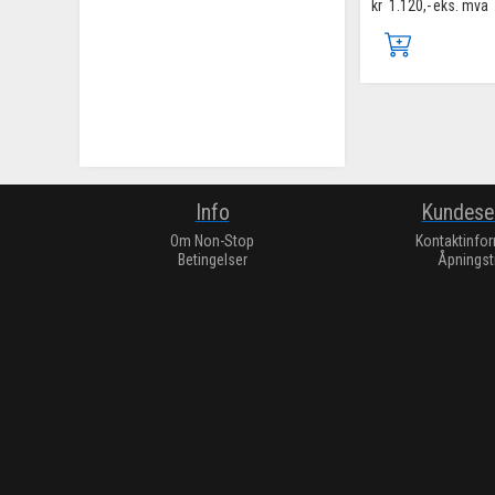
kr
1.120,-
eks. mva
Info
Kundese
Om Non-Stop
Kontaktinfo
Betingelser
Åpningst