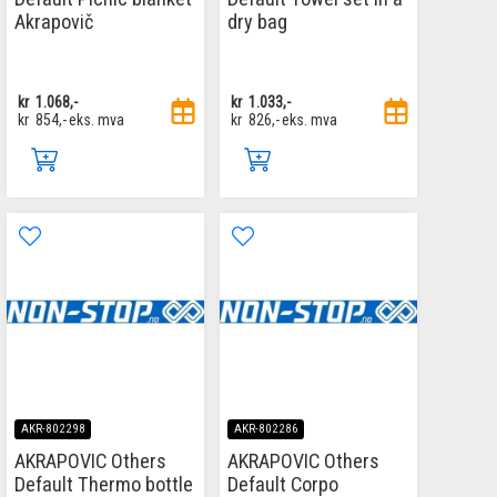
Akrapovič
dry bag
kr
1.068,-
kr
1.033,-
kr
854,-
eks. mva
kr
826,-
eks. mva
AKR-802298
AKR-802286
AKRAPOVIC Others
AKRAPOVIC Others
Default Thermo bottle
Default Corpo