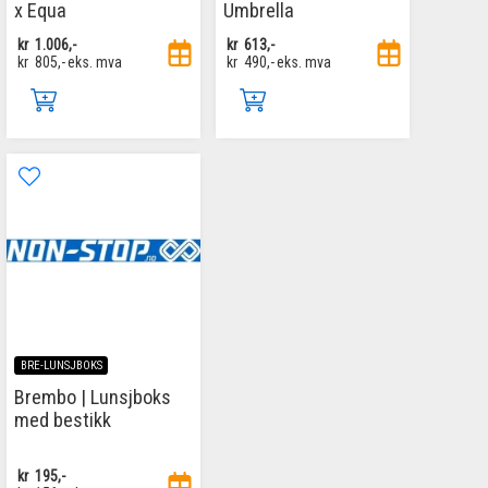
x Equa
Umbrella
kr
1.006,-
kr
613,-
kr
805,-
eks. mva
kr
490,-
eks. mva
BRE-LUNSJBOKS
Brembo | Lunsjboks
med bestikk
kr
195,-