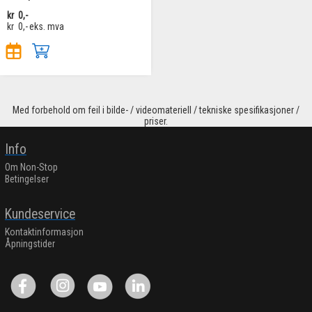
kr
0,-
kr
0,-
eks. mva
Med forbehold om feil i bilde- / videomateriell / tekniske spesifikasjoner /
priser.
Info
Om Non-Stop
Betingelser
Kundeservice
Kontaktinformasjon
Åpningstider