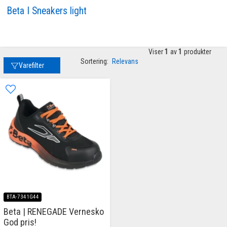
Beta I Sneakers light
Viser
1
av
1
produkter
Sortering:
Relevans
Varefilter
BTA-7341G44
Beta | RENEGADE Vernesko
God pris!