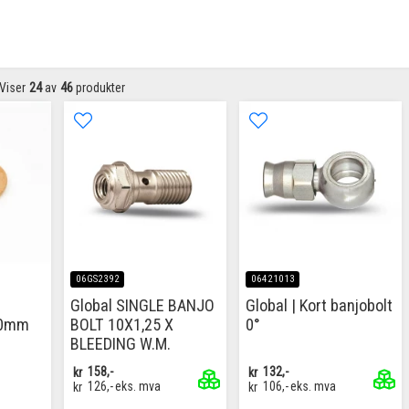
Viser
24
av
46
produkter
06GS2392
06421013
l
Global SINGLE BANJO
Global | Kort banjobolt
10mm
BOLT 10X1,25 X
0°
BLEEDING W.M.
kr
158,-
kr
132,-
kr
126,-
eks. mva
kr
106,-
eks. mva