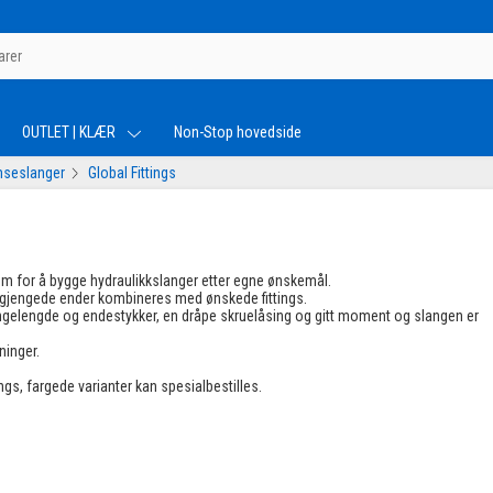
OUTLET | KLÆR
Non-Stop hovedside
mseslanger
Global Fittings
stem for å bygge hydraulikkslanger etter egne ønskemål.
gjengede ender kombineres med ønskede fittings.
langelengde og endestykker, en dråpe skruelåsing og gitt moment og slangen er
ninger.
ings, fargede varianter kan spesialbestilles.