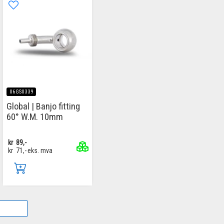
06GS0339
Global | Banjo fitting
60° W.M. 10mm
kr
89,-
kr
71,-
eks. mva