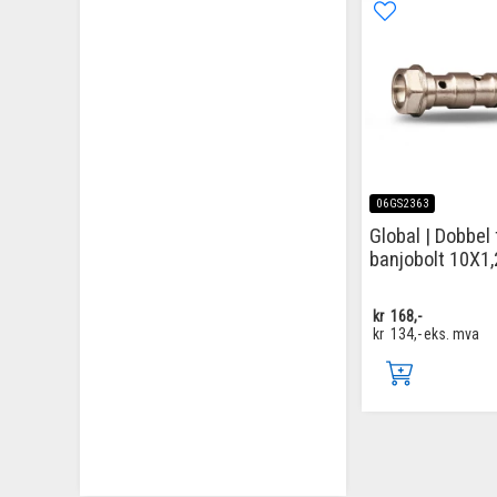
06GS2363
Global | Dobbel 
banjobolt 10X1,
kr
168,-
kr
134,-
eks. mva