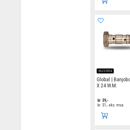
06222826
Global | Banjobo
X 24 W.M.
kr
39,-
kr
31,-
eks. mva