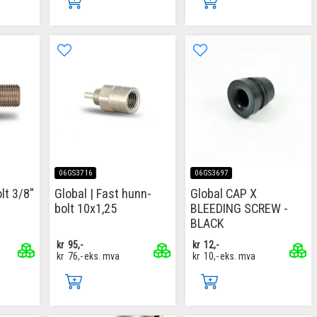
06GS3716
06GS3697
lt 3/8"
Global | Fast hunn-
Global CAP X
bolt 10x1,25
BLEEDING SCREW -
BLACK
kr
95,-
kr
12,-
kr
76,-
eks. mva
kr
10,-
eks. mva