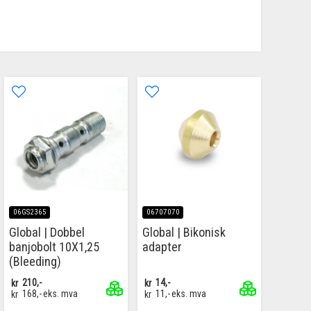
06GS2365
06707070
Global | Dobbel
Global | Bikonisk
banjobolt 10X1,25
adapter
(Bleeding)
kr
210,-
kr
14,-
kr
168,-
eks. mva
kr
11,-
eks. mva