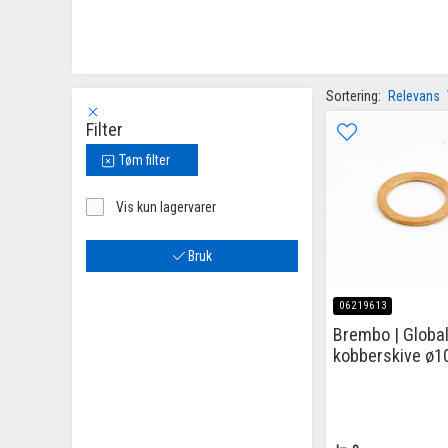
Sortering:
Relevans
Filter
Tøm filter
Vis kun lagervarer
Bruk
06219613
Brembo | Globa
kobberskive ø