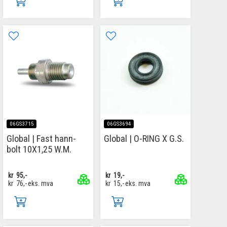
06GS3715
06GS3694
Global | Fast hann-
Global | O-RING X G.S.
bolt 10X1,25 W.M.
kr
95,-
kr
19,-
kr
76,-
eks. mva
kr
15,-
eks. mva