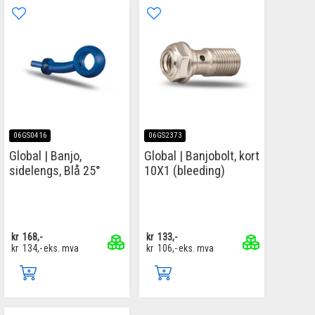
06GS0416
06GS2373
Global | Banjo,
Global | Banjobolt, kort
sidelengs, Blå 25°
10X1 (bleeding)
kr
168,-
kr
133,-
kr
134,-
eks. mva
kr
106,-
eks. mva