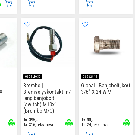
0626MQ30
06222846
Brembo |
Global | Banjobolt, kort
 X
Bremselyskontakt m/
3/8" X 24 W.M.
lang banjobolt
(switch) M10x1
(Brembo M/C)
kr
395,-
kr
30,-
kr
316,-
eks. mva
kr
24,-
eks. mva