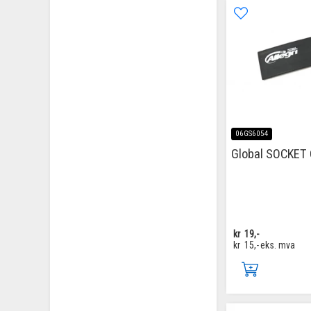
06GS6054
Global SOCKET
kr
19,-
kr
15,-
eks. mva