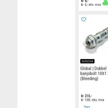
kr
8,-
kr
6,-
eks. mva
06GS2364
Global | Dobbel
banjobolt 10X1
(Bleeding)
kr
210,-
kr
168,-
eks. mva