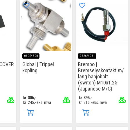
06GS4300
0626MQ31
 COVER
Global | Trippel
Brembo |
kopling
Bremselyskontakt m/
lang banjobolt
(switch) M10x1.25
(Japanese M/C)
kr
306,-
kr
395,-
kr
245,-
eks. mva
kr
316,-
eks. mva