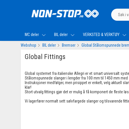
MC deler
BIL deler
VERKSTED & VERKTØY
Webshop
BIL deler
Bremser
Global Stålomspunnede bre
Global Fittings
Global systemet fra italienske Allegri er et smart universalt sy
Stålomspunnede slanger i lengder fra 100 mm til 1450 mm med 
Instruksjoner medfølger, men prisippet er enkelt, velg aktuell s
klar!
Stort utvalg fittings gjør det er mulig å få komponert de fleste løs
Vi lagerfører normalt sett sølvfargede slanger og tilsvarende fitt