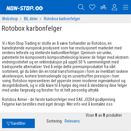
Webshop
BIL deler
Rotobox karbonfelger
Rotobox karbonfelger
Vi i Non-Stop Trading er stolte av å være forhandler av Rotobox, en
banebrytende europeisk produsent som har revolusjonert markedet med
verdens letteste og sterkeste karbonfiberfelger. Gjennom sin unike,
patenterte tre-komponents kompositteknologi leverer de felger med ekstrem
vridningsstivhet og en vektreduksjon på opptil 50 % sammenlignet med
tradisjonelle alternativer. Ved å velge dette premiumproduktet fra vårt
sortiment, gir du bilen din en total transformasjon i form av merkbart raskere
akselerasjon, kortere bremselengde og en uovertruffen presisjon i hver
sving. Rotobox representerer det ypperste innen moderne ingeniørkunst og
designhåndverk, og vi står klare til å hjelpe deg med å skreddersy dine felger
med unike fargevalg og finisher for et helt personlig uttrykk.
Rotobox Aimer - de første karbonfelger med SAE J3204 godkjenning.
Felgene kan bestilles med eget design. Mer info ved å kontakte oss.
Viser
8
av
8
produkter
Sortering:
Relevans
Varefilter