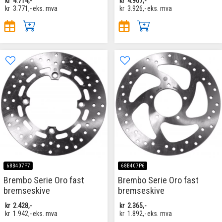
kr
4.714,-
kr
4.907,-
kr
3.771,-
eks. mva
kr
3.926,-
eks. mva
68B407P7
68B407P6
Brembo Serie Oro fast
Brembo Serie Oro fast
bremseskive
bremseskive
kr
2.428,-
kr
2.365,-
kr
1.942,-
eks. mva
kr
1.892,-
eks. mva