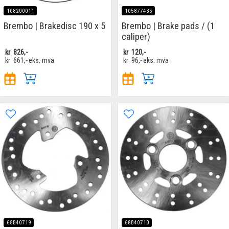
108200011
105877435
Brembo | Brakedisc 190 x 5
Brembo | Brake pads / (1
caliper)
kr
826,-
kr
120,-
kr
661,-
eks. mva
kr
96,-
eks. mva
68B40719
68B40710