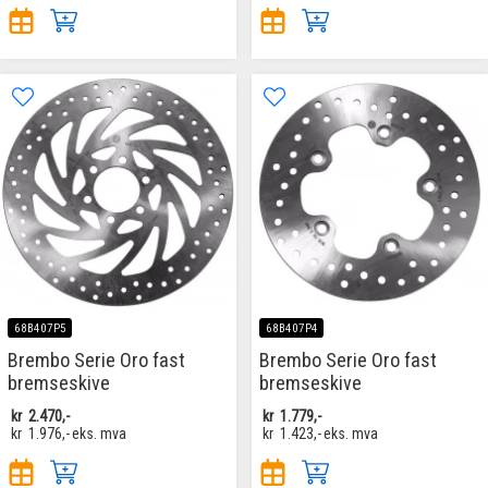
68B407P5
68B407P4
Brembo Serie Oro fast
Brembo Serie Oro fast
bremseskive
bremseskive
kr
2.470,-
kr
1.779,-
kr
1.976,-
eks. mva
kr
1.423,-
eks. mva