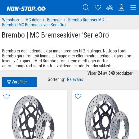
Webshop
MC deler
Bremser
Brembo Bremser MC
Brembo | MC Bremseskiver 'SerieOro'
Brembo | MC Bremseskiver 'SerieOro'
Brembo er den ledende aktør innen bremser til 2-hjulinger. Nettopp fordi
Brembo går i front så finnes et knippe mer eller mindre uærlige aktører som
lever av å kopiere. Med Brembo produktene medfølger derfor
autoriseringskort samt 6-sifret valideringskode. For din sikkerhet.
Viser
24
av
340
produkter
Sortering:
Relevans
Varefilter