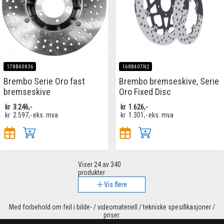
178B40836
168B407N2
Brembo Serie Oro fast
Brembo bremseskive, Serie
bremseskive
Oro Fixed Disc
kr
3.246,-
kr
1.626,-
kr
2.597,-
eks. mva
kr
1.301,-
eks. mva
Viser
24
av 340
produkter
Vis flere
Med forbehold om feil i bilde- / videomateriell / tekniske spesifikasjoner /
priser.