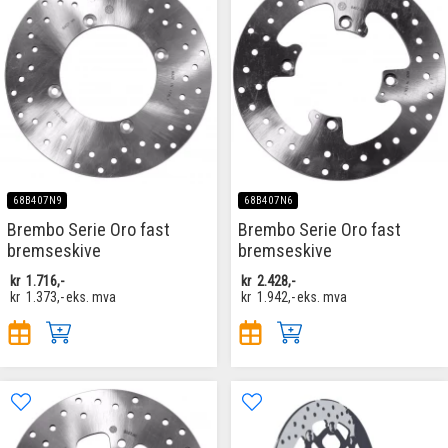
68B407N9
68B407N6
Brembo Serie Oro fast
Brembo Serie Oro fast
bremseskive
bremseskive
kr
1.716,-
kr
2.428,-
kr
1.373,-
eks. mva
kr
1.942,-
eks. mva