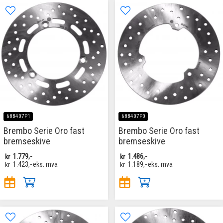
68B407P1
68B407P0
Brembo Serie Oro fast
Brembo Serie Oro fast
bremseskive
bremseskive
kr
1.779,-
kr
1.486,-
kr
1.423,-
eks. mva
kr
1.189,-
eks. mva