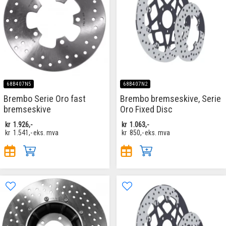
68B407N5
68B407N2
Brembo Serie Oro fast
Brembo bremseskive, Serie
bremseskive
Oro Fixed Disc
kr
1.926,-
kr
1.063,-
kr
1.541,-
eks. mva
kr
850,-
eks. mva