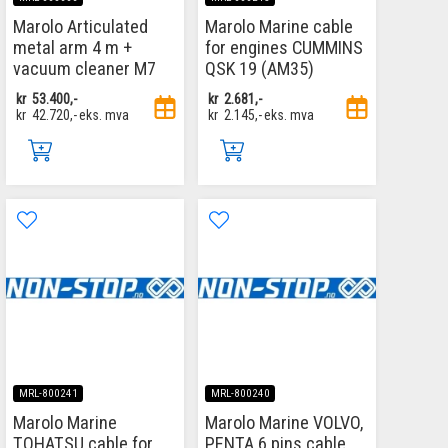
Marolo Articulated
Marolo Marine cable
metal arm 4 m +
for engines CUMMINS
vacuum cleaner M7
QSK 19 (AM35)
kr
53.400,-
kr
2.681,-
kr
42.720,-
eks. mva
kr
2.145,-
eks. mva
MRL-800241
MRL-800240
Marolo Marine
Marolo Marine VOLVO,
TOHATSU cable for
PENTA 6 pins cable