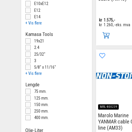
E10xE12
E12
E14
kr
1.575,-
+ Vis flere
kr
1.260,-
eks. mva
Kamasa Tools
19x21
2.4
25/32"
3
5/8" x 11/16"
+ Vis flere
Lengde
75 mm.
125 mm.
150 mm.
MRL-800239
250 mm.
Marolo Marine
400 mm.
YANMAR cable 
line (AM33)
Olje-Liter