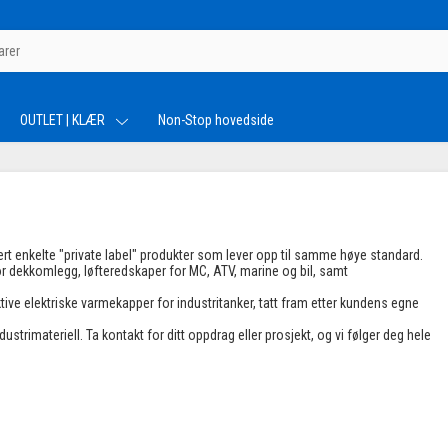
OUTLET | KLÆR
Non-Stop hovedside
dert enkelte "private label" produkter som lever opp til samme høye standard.
or dekkomlegg, løfteredskaper for MC, ATV, marine og bil, samt
ive elektriske varmekapper for industritanker, tatt fram etter kundens egne
trimateriell. Ta kontakt for ditt oppdrag eller prosjekt, og vi følger deg hele