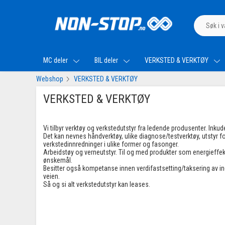
MC deler
BIL deler
VERKSTED & VERKTØY
Webshop
VERKSTED & VERKTØY
VERKSTED & VERKTØY
Vi tilbyr verktøy og verkstedutstyr fra ledende produsenter. Inku
Det kan nevnes håndverktøy, ulike diagnose/testverktøy, utstyr f
verkstedinnredninger i ulike former og fasonger.
Arbeidstøy og verneutstyr. Til og med produkter som energieffekt
ønskemål.
Besitter også kompetanse innen verdifastsetting/taksering av indus
veien.
Så og si alt verkstedutstyr kan leases.