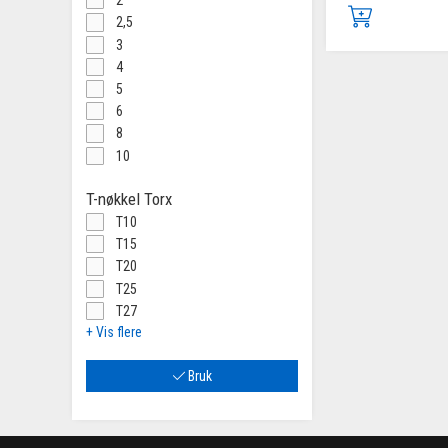
2
2,5
3
4
5
6
8
10
T-nøkkel Torx
T10
T15
T20
T25
T27
+ Vis flere
Bruk