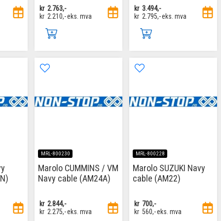
kr
2.763,-
kr
3.494,-
kr
2.210,-
eks. mva
kr
2.795,-
eks. mva
MRL-800230
MRL-800228
vy
Marolo CUMMINS / VM
Marolo SUZUKI Navy
AN)
Navy cable (AM24A)
cable (AM22)
kr
2.844,-
kr
700,-
kr
2.275,-
eks. mva
kr
560,-
eks. mva