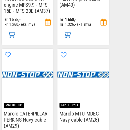
engine MFS9.9 - MFS
(AM40)
15E - MFS 20E (AM37)
kr
1.575,-
kr
1.658,-
kr
1.260,-
eks. mva
kr
1.326,-
eks. mva
MRL-800235
MRL-800234
Marolo CATERPILLAR-
Marolo MTU-MDEC
PERKINS Navy cable
Navy cable (AM28)
(AM29)