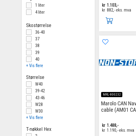
kr
1.103,-
1 liter
kr
882,-
eks. mva
4 liter
Skostørrelse
36-40
37
38
39
40
+ Vis flere
Størrelse
W40
39-42
MRL-800232
43-46
Marolo CAN Na
W28
cable (AM01 C
W30
+ Vis flere
kr
1.488,-
T-nøkkel Hex
kr
1.190,-
eks. mva