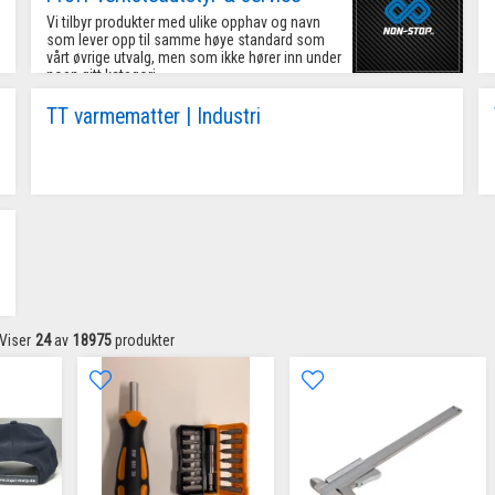
Vi tilbyr produkter med ulike opphav og navn 
som lever opp til samme høye standard som 
vårt øvrige utvalg, men som ikke hører inn under 
noen gitt kategori. 

I denne gruppering inngår også ulike former for 
service/reparasjon.  

TT varmematter | Industri
Så gjør vi oppmerksom på at så og si alt 
verkstedutstyr vi tilbyr kan leases.
Viser
24
av
18975
produkter