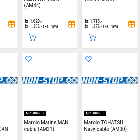
(AM44)
kr
1.628,-
kr
1.715,-
kr
1.302,-
eks. mva
kr
1.372,-
eks. mva
MRL-800237
MRL-800236
Marolo Marine MAN
Marolo TOHATSU
CAN
cable (AM31)
Navy cable (AM30)