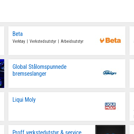
Beta
Verktøy  |  Verkstedsutstyr  |  Arbeidsutstyr
Global Stålomspunnede
bremseslanger
Liqui Moly
  Løftebord
Proff verkstedutstyr & service