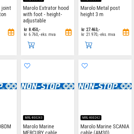
 joint
Marolo Extrator hood
Marolo Metal post
ton
with foot - height-
height 3 m
adjustable
kr
8.450,-
kr
27.463,-
kr
6.760,-
eks. mva
kr
21.970,-
eks. mva
MRL-800243
MRL-800242
 OBDM
Marolo Marine
Marolo Marine SCANIA
MERCURY cable
cable (AM30)