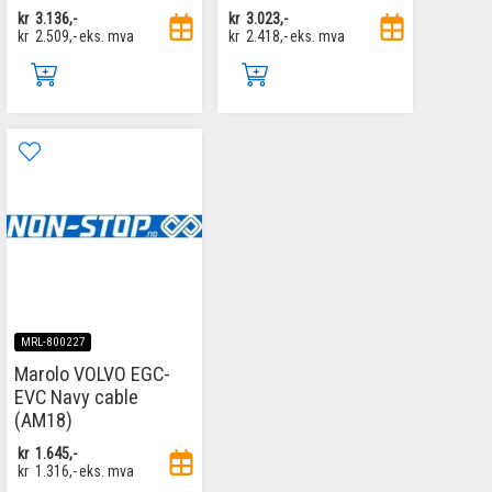
kr
3.136,-
kr
3.023,-
kr
2.509,-
eks. mva
kr
2.418,-
eks. mva
MRL-800227
Marolo VOLVO EGC-
EVC Navy cable
(AM18)
kr
1.645,-
kr
1.316,-
eks. mva