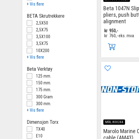
+ Vis flere
Beta 1047N Slip
pliers, push but
BETA Skrutrekkere
alignment
2,5X50
2,5X75
kr
950,-
kr
760,-
eks. mva
3,5X100
3,5X75
10X200
+ Vis flere
Beta Verktøy
125 mm.
150 mm.
175 mm.
300 Gram
300 mm.
+ Vis flere
Dimensjon Torx
MRL-800244
TX40
Marolo Marine
E10
cable (AM43)