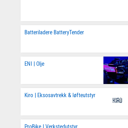
Batteriladere BatteryTender
ENI | Olje
Kiro | Eksosavtrekk & løfteutstyr
ProBike | Verkstedutstyr