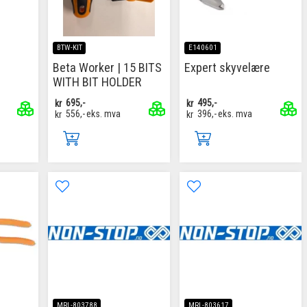
BTW-KIT
E140601
Beta Worker | 15 BITS
Expert skyvelære
WITH BIT HOLDER
kr
695,-
kr
495,-
kr
556,-
eks. mva
kr
396,-
eks. mva
MRL-803788
MRL-803617