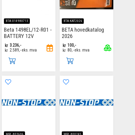
BTA-014980713
BTA-KAT2026
Beta 1498EL/12-R01 -
BETA hovedkatalog
BATTERY 12V
2026
kr
3.236,-
kr
100,-
kr
2.589,-
eks. mva
kr
80,-
eks. mva
MRL-803606
MRL-800245