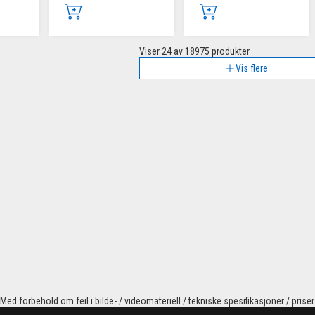
Viser
24
av 18975 produkter
Vis flere
Med forbehold om feil i bilde- / videomateriell / tekniske spesifikasjoner / priser