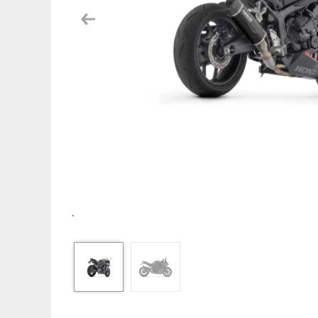
Previous
`