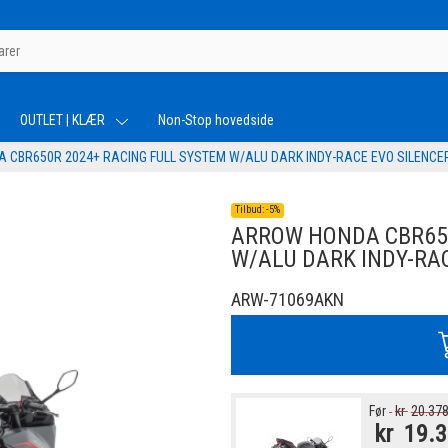
OUTLET | KLÆR
Non-Stop hovedside
 CBR650R 2024+ RACING FULL SYSTEM W/ALU DARK INDY-RACE EVO SILENCE
Tilbud:
-
5%
ARROW HONDA CBR650
W/ALU DARK INDY-RAC
ARW-71069AKN
Før
kr
20.378
kr
19.3