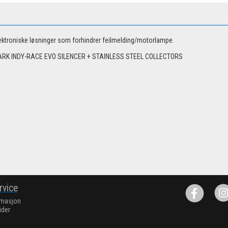
elektroniske løsninger som forhindrer feilmelding/motorlampe.
RK INDY-RACE EVO SILENCER + STAINLESS STEEL COLLECTORS
rvice
rmasjon
ider