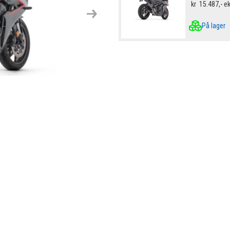
kr
15.487,-
e
Next
På lager