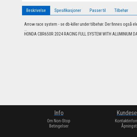
Beskrivelse
Spesifikasjoner
Passer til
Tilbehør
Arrow race system - se db-killer under tilbehør. Der finnes også 
...
HONDA CBR650R 2024 RACING FULL SYSTEM WITH ALUMINIUM DA
Info
Kundese
Om Non-Stop
Kontaktinfo
Betingelser
Åpningst