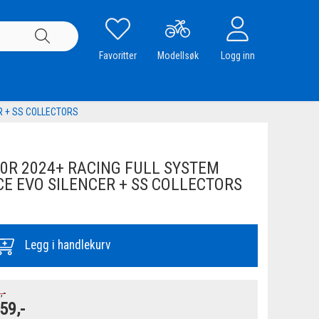
Favoritter
Modellsøk
Logg inn
R + SS COLLECTORS
R 2024+ RACING FULL SYSTEM
E EVO SILENCER + SS COLLECTORS
Legg i handlekurv
,-
59,-