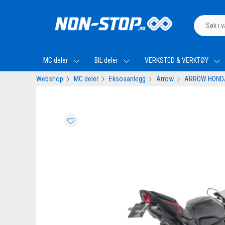
MC deler
BIL deler
VERKSTED & VERKTØY
Webshop
MC deler
Eksosanlegg
Arrow
ARROW HONDA