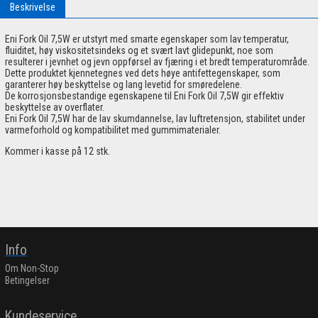
Beskrivelse
Eni Fork Oil 7,5W er utstyrt med smarte egenskaper som lav temperatur,
fluiditet, høy viskositetsindeks og et svært lavt glidepunkt, noe som
resulterer i jevnhet og jevn oppførsel av fjæring i et bredt temperaturområde.
Dette produktet kjennetegnes ved dets høye antifettegenskaper, som
garanterer høy beskyttelse og lang levetid for smøredelene.
De korrosjonsbestandige egenskapene til Eni Fork Oil 7,5W gir effektiv
beskyttelse av overflater.
Eni Fork Oil 7,5W har de lav skumdannelse, lav luftretensjon, stabilitet under
varmeforhold og kompatibilitet med gummimaterialer.
Kommer i kasse på 12 stk.
Info
Om Non-Stop
Betingelser
Kundeservice