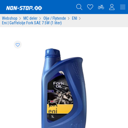
Webshop
MC deler
Olje / Flytende
ENI
Eni | Gaffelolje Fork SAE 7.5W (1 liter)