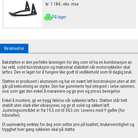
kr
1.184,-
eks. mva
På lager
Beskrivelse
Bakstøtten er den perfekte løsningen for deg som vil ha en kombinasjon av
lav vekt, solid konstruksjon og maksimal stabilitet når motorsykkelen skal
løftes. Den er laget for å fungere like godt til vedlikehold som til daglig bruk.
Støtten er produsert i aluminium og har en svært lett konstruksjon uten at det
går på bekostning av styrke. Den har gummierte hjul integrert i selve rammen,
noe som gjør den enkel å manøvrere og gir jevn og presis bevegelse.
Enkel å montere, gir en trygg følelse når sykkelen løftes. Støtten står helt
stabilt uten slark eller vibrasjoner, og gir et solid og sikkert løft.
Justeringsområdet er fra 19,5 cm til 34,5 cm. Leveres med Y-gafler (for
tråsneller).
Et uunnværlig verktøy for deg som setter pris på kvalitet, brukervennlighet og
trygghet hver gang sykkelen skal på støtta.