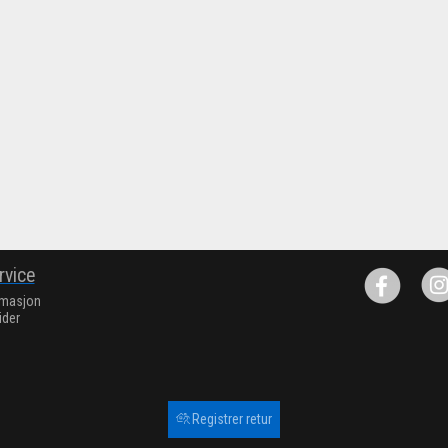
rvice
rmasjon
ider
Registrer retur