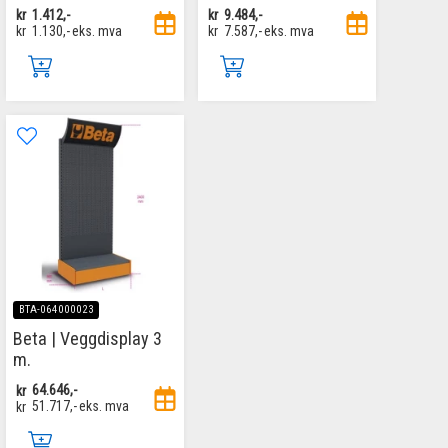
kr
1.412,-
kr
9.484,-
kr
1.130,-
eks. mva
kr
7.587,-
eks. mva
BTA-064000023
Beta | Veggdisplay 3
m.
kr
64.646,-
kr
51.717,-
eks. mva