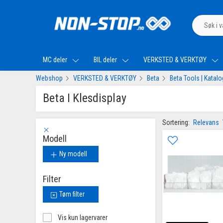
MC deler
BIL deler
VERKSTED & VERKTØY
Webshop
VERKSTED & VERKTØY
Beta
Beta Tools | Katal
Beta I Klesdisplay
Sortering:
Relevans
Modell
Ny modell
Filter
Tøm filter
Vis kun lagervarer