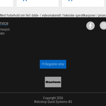
Med forbehold om feil i bilde- / videomateriell / tekniske spesifikasjoner / priser
rvice
rmasjon
ider
Registrer retur
Copyright 2026
Webshop
Quick Systems AS