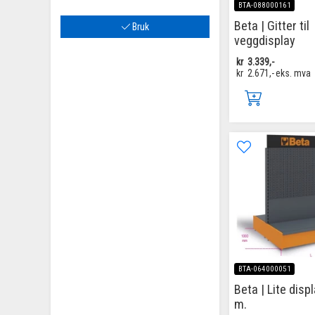
BTA-088000161
Beta | Gitter til
Bruk
veggdisplay
kr
3.339,-
kr
2.671,-
eks. mva
BTA-064000051
Beta | Lite disp
m.