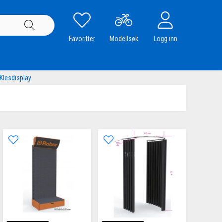
Favoritter
Modellsøk
Logg inn
 Klesdisplay