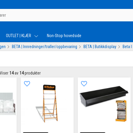
OUTLET | KLÆR
Non-Stop hovedside
ogen
BETA | Innredninger/traller/oppbevaring
BETA | Butikkdisplay
Beta I
Viser
14
av
14
produkter