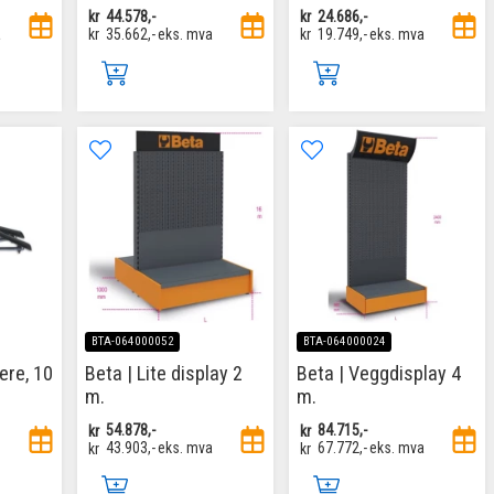
kr
44.578,-
kr
24.686,-
a
kr
35.662,-
eks. mva
kr
19.749,-
eks. mva
BTA-064000052
BTA-064000024
ere, 10
Beta | Lite display 2
Beta | Veggdisplay 4
m.
m.
kr
54.878,-
kr
84.715,-
kr
43.903,-
eks. mva
kr
67.772,-
eks. mva