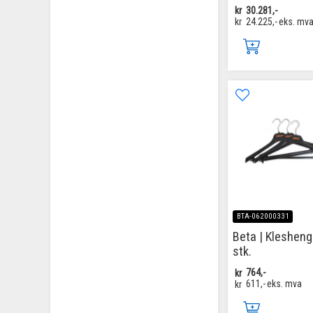
kr
30.281,-
kr
24.225,-
eks. mv
BTA-062000331
Beta | Klesheng
stk.
kr
764,-
kr
611,-
eks. mva