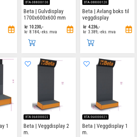
BTA-088000130
BTA-088000120
Beta | Gulvdisplay
Beta | Avlang boks til
1700x600x600 mm
veggdisplay
kr
10.230,-
kr
4.236,-
kr
8.184,-
eks. mva
kr
3.389,-
eks. mva
BTA-064000022
BTA-064000021
lay 1
Beta | Veggdisplay 2
Beta | Veggdisplay 1
m.
m.