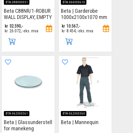
BTA-088000031
BTA-064000610
Beta C88NR/1-ROBUR
Beta | Garderobe
WALL DISPLAY, EMPTY
1000x2100x1070 mm
kr
32.590,-
kr
10.567,-
kr
26.072,-
eks. mva
kr
8.454,-
eks. mva
BTA-062000361
BTA-062000360
Beta | Glassunderstell
Beta | Mannequin
for manekeng