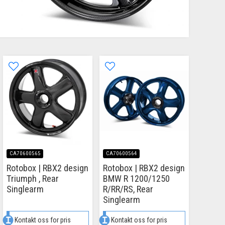
CA70600565
CA70600564
Rotobox | RBX2 design
Rotobox | RBX2 design
Triumph , Rear
BMW R 1200/1250
Singlearm
R/RR/RS, Rear
Singlearm
Kontakt oss for pris
Kontakt oss for pris