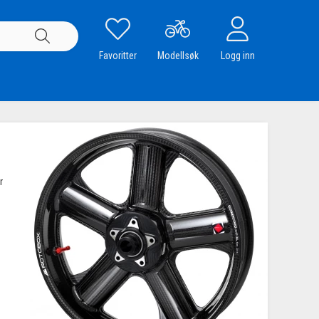
Favoritter
Modellsøk
Logg inn
r