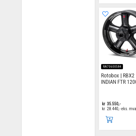
RA70600584
Rotobox | RBX2
INDIAN FTR 1200
kr
35.550,-
kr
28.440,-
eks. mv