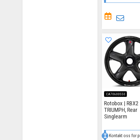
CA70600550
Rotobox | RBX2
TRIUMPH, Rear
Singlearm
Kontakt oss for p