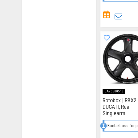
CA70600518
Rotobox | RBX2
DUCATI, Rear
Singlearm
Kontakt oss for p