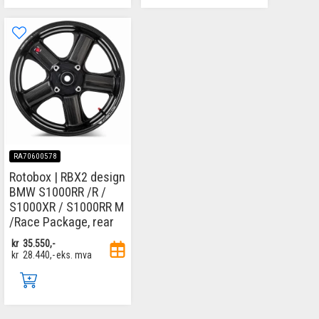
RA70600578
Rotobox | RBX2 design
BMW S1000RR /R /
S1000XR / S1000RR M
/Race Package, rear
kr
35.550,-
kr
28.440,-
eks. mva