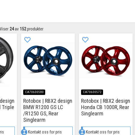
Viser
24
av
152
produkter
CA70600580
CA70600572
 design
Rotobox | RBX2 design
Rotobox | RBX2 design
Triple
BMW R1200 GS LC
Honda CB 1000R, Rear
/R1250 GS, Rear
Singlearm
Singlearm
ris
Kontakt oss for pris
Kontakt oss for pris