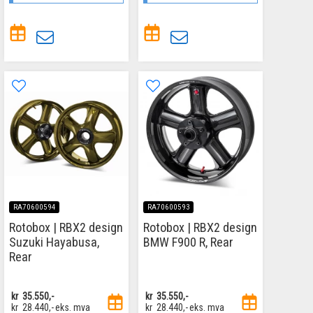
RA70600594
RA70600593
Rotobox | RBX2 design
Rotobox | RBX2 design
Suzuki Hayabusa,
BMW F900 R, Rear
Rear
kr
35.550,-
kr
35.550,-
kr
28.440,-
eks. mva
kr
28.440,-
eks. mva