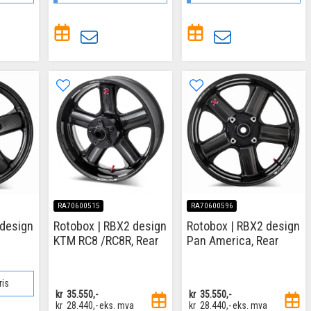
RA70600515
RA70600596
 design
Rotobox | RBX2 design
Rotobox | RBX2 design
KTM RC8 /RC8R, Rear
Pan America, Rear
ris
kr
35.550,-
kr
35.550,-
kr
28.440,-
eks. mva
kr
28.440,-
eks. mva