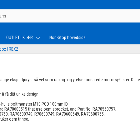
OUTLET | KLÆR
Non-Stop hovedside
box | RBX2
mange ekspertjuryer så vel som racing- og ytelsesorienterte motorsyklister. Det e
 å få ditt unike design.
5-hulls boltmønster
M10 PCD 100mm ID
d RA70600515 that use oem sprocket, and Part No. RA70550757,
760, RA70600749, R70600749, RA70600549, RA70600755,
ker oem trinse.