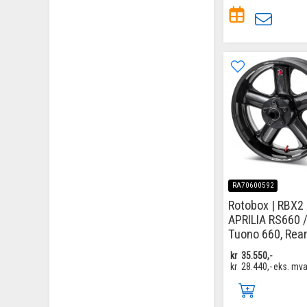
RA70600592
Rotobox | RBX2
APRILIA RS660 
Tuono 660, Rea
kr
35.550,-
kr
28.440,-
eks. mv