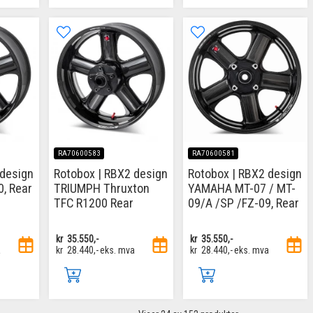
RA70600583
RA70600581
 design
Rotobox | RBX2 design
Rotobox | RBX2 design
, Rear
TRIUMPH Thruxton
YAMAHA MT-07 / MT-
TFC R1200 Rear
09/A /SP /FZ-09, Rear
kr
35.550,-
kr
35.550,-
a
kr
28.440,-
eks. mva
kr
28.440,-
eks. mva