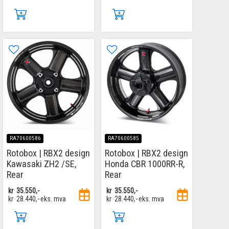
RA70600586
RA70600585
Rotobox | RBX2 design
Rotobox | RBX2 design
Kawasaki ZH2 /SE,
Honda CBR 1000RR-R,
Rear
Rear
kr
35.550,-
kr
35.550,-
kr
28.440,-
eks. mva
kr
28.440,-
eks. mva