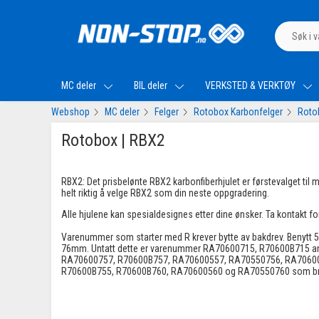
MC deler
BIL deler
VERKSTED & VERKTØY
Webshop
MC deler
Felger
Rotobox Karbonfelger
Roto
Rotobox | RBX2
RBX2: Det prisbelønte RBX2 karbonfiberhjulet er førstevalget til 
helt riktig å velge RBX2 som din neste oppgradering.
Alle hjulene kan spesialdesignes etter dine ønsker. Ta kontakt for
Varenummer som starter med R krever bytte av bakdrev.
Benytt 
76mm. Untatt dette er varenummer RA70600715, R70600B715 an
RA70600757, R70600B757, RA70600557, RA70550756, RA70600
R70600B755, R70600B760, RA70600560 og RA70550760 som bru