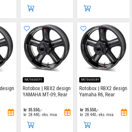
RA70600591
RA70600589
 design
Rotobox | RBX2 design
Rotobox | RBX2 design
/
YAMAHA MT-09, Rear
Yamaha R6, Rear
r
kr
35.550,-
kr
35.550,-
a
kr
28.440,-
eks. mva
kr
28.440,-
eks. mva