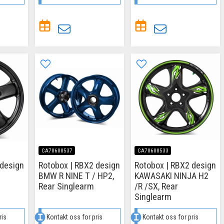
CA70600537
CA70600533
 design
Rotobox | RBX2 design
Rotobox | RBX2 design
BMW R NINE T / HP2,
KAWASAKI NINJA H2
Rear Singlearm
/R /SX, Rear
Singlearm
ris
Kontakt oss for pris
Kontakt oss for pris