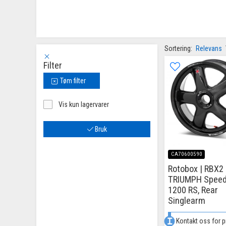
Sortering:
Relevans
Filter
Tøm filter
Vis kun lagervarer
Bruk
CA70600590
Rotobox | RBX2
TRIUMPH Speed 
1200 RS, Rear
Singlearm
Kontakt oss for p