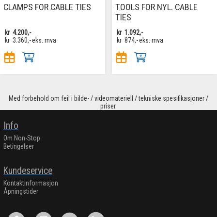
CLAMPS FOR CABLE TIES
TOOLS FOR NYL. CABLE
TIES
kr
4.200,-
kr
1.092,-
kr
3.360,-
eks. mva
kr
874,-
eks. mva
Med forbehold om feil i bilde- / videomateriell / tekniske spesifikasjoner /
priser.
Info
Om Non-Stop
Betingelser
Kundeservice
Kontaktinformasjon
Åpningstider