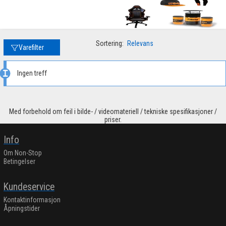
Sortering:
Relevans
Varefilter
Ingen treff
Med forbehold om feil i bilde- / videomateriell / tekniske spesifikasjoner /
priser.
Info
Om Non-Stop
Betingelser
Kundeservice
Kontaktinformasjon
Åpningstider