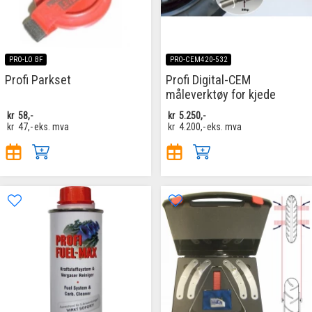
PRO-LO BF
PRO-CEM420-532
Profi Parkset
Profi Digital-CEM
måleverktøy for kjede
kr
58,-
kr
5.250,-
kr
47,-
eks. mva
kr
4.200,-
eks. mva