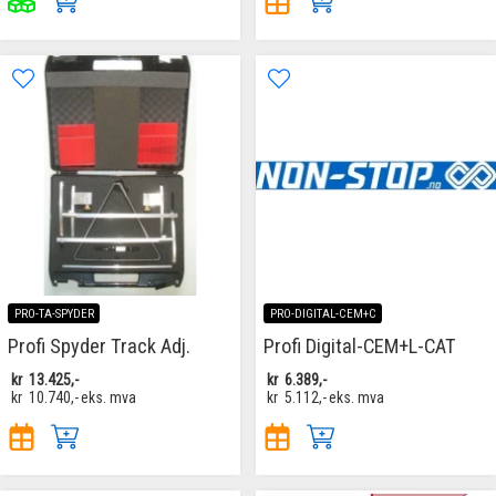
PRO-TA-SPYDER
PRO-DIGITAL-CEM+C
Profi Spyder Track Adj.
Profi Digital-CEM+L-CAT
kr
13.425,-
kr
6.389,-
kr
10.740,-
eks. mva
kr
5.112,-
eks. mva