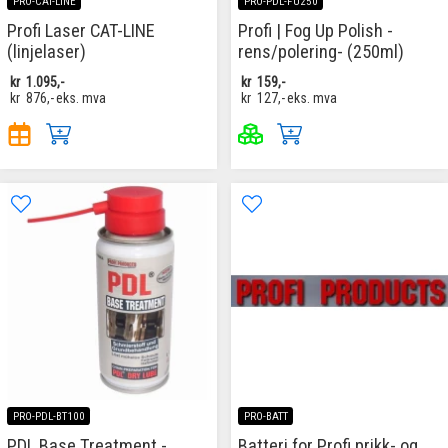
PRO-CAT-LINE
PRO-PDL-FU250
Profi Laser CAT-LINE
Profi | Fog Up Polish -
(linjelaser)
rens/polering- (250ml)
kr
1.095,-
kr
159,-
kr
876,-
eks. mva
kr
127,-
eks. mva
PRO-PDL-BT100
PRO-BATT
PDL Base Treatment -
Batteri for Profi prikk- og