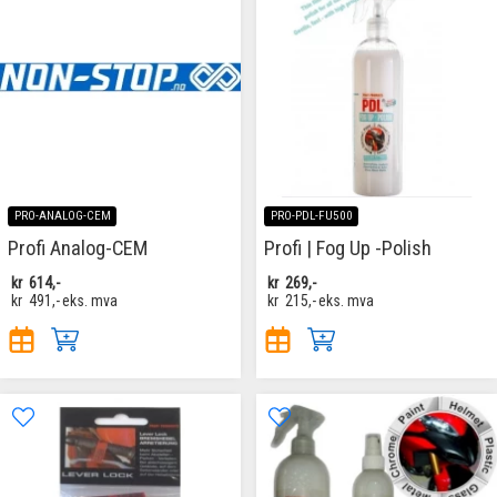
PRO-ANALOG-CEM
PRO-PDL-FU500
Profi Analog-CEM
Profi | Fog Up -Polish
kr
614,-
kr
269,-
kr
491,-
eks. mva
kr
215,-
eks. mva