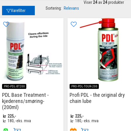
Viser
24
av
24
produkter
Sortering:
Relevans
Varefilter
PRO-PDL-BT200
PRO-PDL-TOUR-200
PDL Base Treatment -
Profi PDL - the original dry
kjederens/smøring-
chain lube
(200ml)
kr
225,-
kr
225,-
kr
180,-
eks. mva
kr
180,-
eks. mva