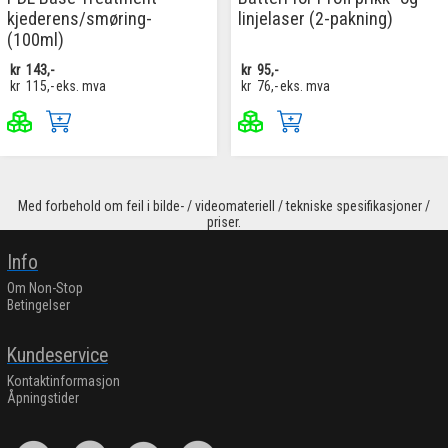
kjederens/smøring-
linjelaser (2-pakning)
(100ml)
kr
143,-
kr
95,-
kr
115,-
eks. mva
kr
76,-
eks. mva
Med forbehold om feil i bilde- / videomateriell / tekniske spesifikasjoner /
priser.
Info
Om Non-Stop
Betingelser
Kundeservice
Kontaktinformasjon
Åpningstider