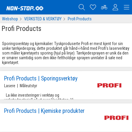
Webshop
VERKSTED & VERKTØY
Profi Products
Profi Products
Sporingsverktøy og kjemikalier. Tyskproduserte Profi er mest kjent for sin
unike tørrkjedespray, dette produktet går hånd-i-hånd med Profi’s laserverktøy
som måler kjøretøyets sporing (hjul på linje). Tørrkjedesprayen er unik da den
er smører samtidig som den ikke-fettholdige sprayen unnlater å søle ned
kjøretøyet.
Profi Products | Sporingsverktøy
Lasere  |  Måleutstyr 

  La ikke investeringer i verktøy og 
verkstedmateriell gå ut over likviditeten. Vi 
tilbyr leasing, og kan gi deg snarlig 
kostnadsoverslag!  
Profi Products | Kjemiske produkter