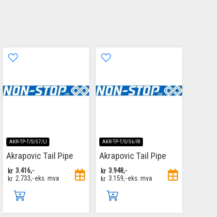
AKR-TP-T/S/57/LI
AKR-TP-T/S/56/RI
Akrapovic Tail Pipe
Akrapovic Tail Pipe
kr
3.416,-
kr
3.948,-
kr
2.733,-
eks. mva
kr
3.159,-
eks. mva