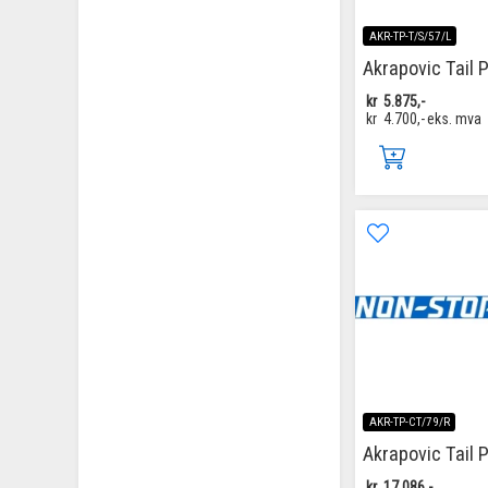
AKR-TP-T/S/57/L
Akrapovic Tail 
kr
5.875,-
kr
4.700,-
eks. mva
AKR-TP-CT/79/R
Akrapovic Tail 
kr
17.086,-