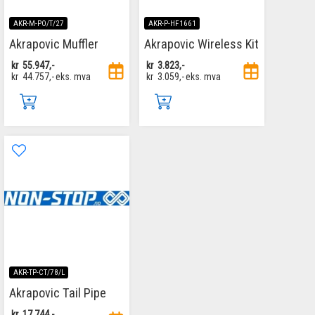
AKR-M-PO/T/27
AKR-P-HF1661
Akrapovic Muffler
Akrapovic Wireless Kit
kr
55.947,-
kr
3.823,-
kr
44.757,-
eks. mva
kr
3.059,-
eks. mva
AKR-TP-CT/78/L
Akrapovic Tail Pipe
kr
17.744,-