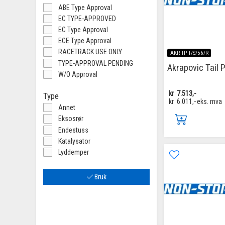
ABE Type Approval
EC TYPE-APPROVED
EC Type Approval
ECE Type Approval
RACETRACK USE ONLY
AKR-TP-T/S/56/R
TYPE-APPROVAL PENDING
Akrapovic Tail 
W/O Approval
kr
7.513,-
Type
kr
6.011,-
eks. mva
Annet
Eksosrør
Endestuss
Katalysator
Lyddemper
Bruk