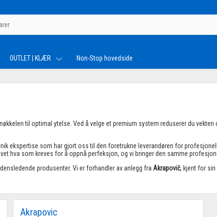
OUTLET | KLÆR
Non-Stop hovedside
g nøkkelen til optimal ytelse. Ved å velge et premium system reduserer du vekten
unik ekspertise som har gjort oss til den foretrukne leverandøren for profesjonel
vet hva som kreves for å oppnå perfeksjon, og vi bringer den samme profesjonell
rdensledende produsenter. Vi er forhandler av anlegg fra
Akrapovič
, kjent for s
Akrapovic