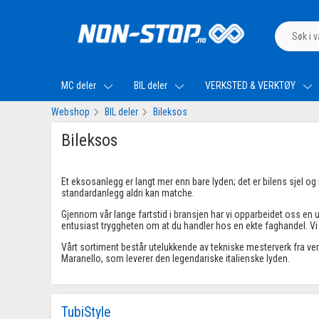
MC deler
BIL deler
VERKSTED & VERKTØY
Webshop
BIL deler
Bileksos
Bileksos
Et eksosanlegg er langt mer enn bare lyden; det er bilens sjel o
standardanlegg aldri kan matche.
Gjennom vår lange fartstid i bransjen har vi opparbeidet oss en 
entusiast tryggheten om at du handler hos en ekte faghandel. Vi 
Vårt sortiment består utelukkende av tekniske mesterverk fra ve
Maranello, som leverer den legendariske italienske lyden.
TubiStyle