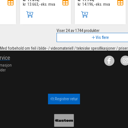
a
kr
13.663,-
eks. mva
kr
14.196,-
eks. mva
Viser
24
av 1744 produkter
Vis flere
Med forbehold om feil i bilde- / videomateriell / tekniske spesifikasjoner / priser
rvice
rmasjon
ider
Registrer retur