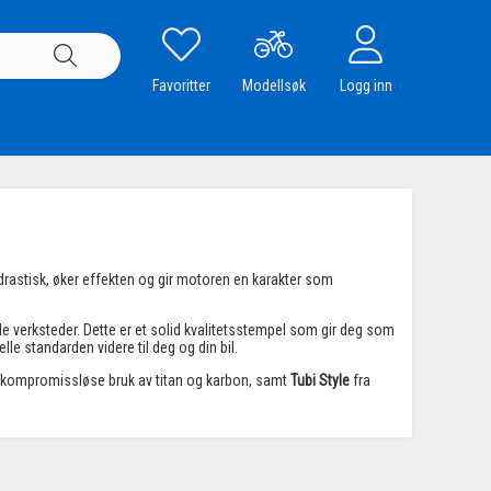
Favoritter
Modellsøk
Logg inn
 drastisk, øker effekten og gir motoren en karakter som
le verksteder. Dette er et solid kvalitetsstempel som gir deg som
e standarden videre til deg og din bil.
in kompromissløse bruk av titan og karbon, samt
Tubi Style
fra