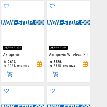
AKR-P-HF1675
AKR-P-HF1674
Akrapovic
Akrapovic Wireless Kit
kr
2.699,-
kr
3.568,-
kr
2.159,-
eks. mva
kr
2.855,-
eks. mva