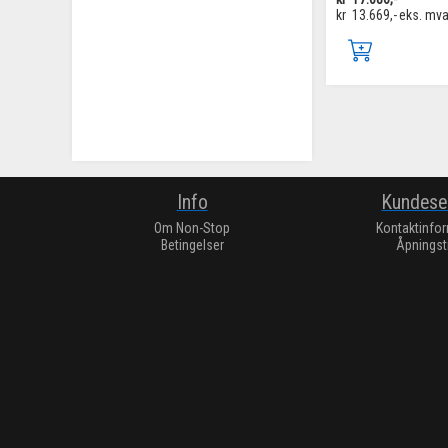
kr
13.669,-
eks. mv
Info
Kundese
Om Non-Stop
Kontaktinfo
Betingelser
Åpningst