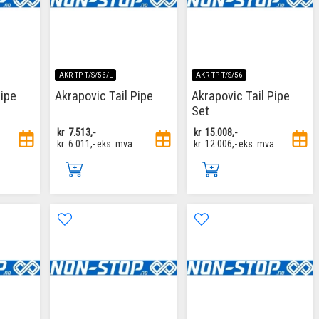
AKR-TP-T/S/56/L
AKR-TP-T/S/56
Pipe
Akrapovic Tail Pipe
Akrapovic Tail Pipe
Set
kr
7.513,-
kr
15.008,-
kr
6.011,-
eks. mva
kr
12.006,-
eks. mva