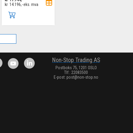
kr
14.196,-
eks. mva
.
Non-Stop Trading AS
Postboks 75, 1201 OSLO
Tlf.: 22083500
E-post:
post@non-stop.no