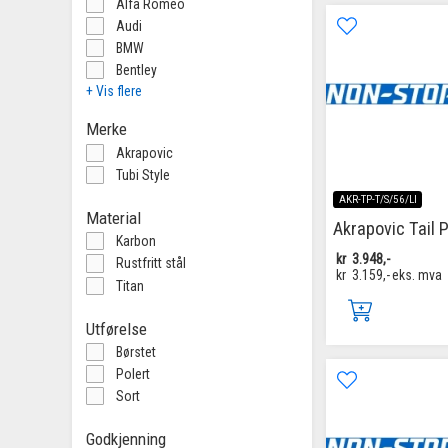
Alfa Romeo
Audi
BMW
Bentley
+ Vis flere
Merke
Akrapovic
Tubi Style
AKR-TP-T/S/56/LI
Material
Akrapovic Tail 
Karbon
kr
3.948,-
Rustfritt stål
kr
3.159,-
eks. mva
Titan
Utførelse
Børstet
Polert
Sort
Godkjenning