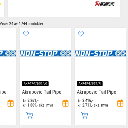
Viser
24
av
1744
produkter
AKR-TP-T/S/57/LO
AKR-TP-T/S/57/RI
Pipe
Akrapovic Tail Pipe
Akrapovic Tail Pipe
kr
2.261,-
kr
3.416,-
kr
1.809,-
eks. mva
kr
2.733,-
eks. mva