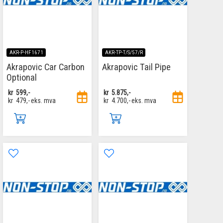
AKR-P-HF1671
AKR-TP-T/S/57/R
Akrapovic Car Carbon
Akrapovic Tail Pipe
Optional
kr
599,-
kr
5.875,-
kr
479,-
eks. mva
kr
4.700,-
eks. mva