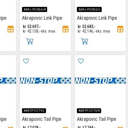
AKR-L-PO/SS/6/R
AKR-L-PO/SS/6/L
Pipe
Akrapovic Link Pipe
Akrapovic Link Pipe
kr
52.697,-
kr
52.683,-
kr
42.158,-
eks. mva
kr
42.146,-
eks. mva
AKR-TP-CT/79/L
AKR-TP-CT/78/R
Pipe
Akrapovic Tail Pipe
Akrapovic Tail Pipe
kr
17.078,-
kr
17.744,-