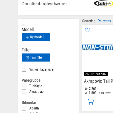
 Den italienske sjelen i hver tone 
Sortering:
Relevans
Modell
Ny modell
Filter
Tøm filter
Vis kun lagervarer
AKR-TP-T/S/57/RO
Varegruppe
Akrapovic Tail 
TubiStyle
kr
2.261,-
Akrapovic
kr
1.809,-
eks. mva
Bilmerke
Abarth