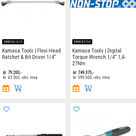
KAM-K61616
KAM-K2765
Kamasa Tools | Flexi-Head
Kamasa Tools | Digital
Ratchet & Bit Driver 1/4"
Torque Wrench 1/4" 1,4-
27Nm
kr
79.200,-
kr
749.375,-
kr
63.360,-
eks. mva
kr
599.500,-
eks. mva