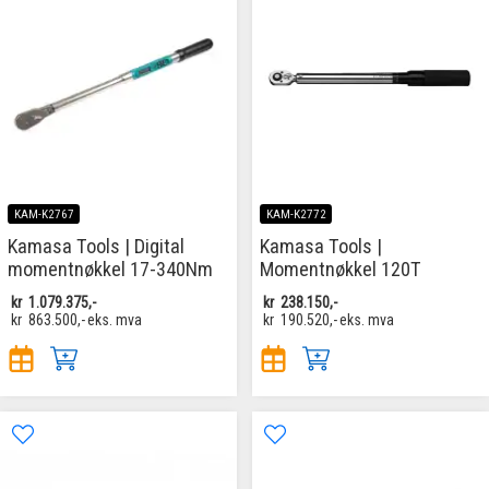
KAM-K2767
KAM-K2772
Kamasa Tools | Digital
Kamasa Tools |
momentnøkkel 17-340Nm
Momentnøkkel 120T
kr
1.079.375,-
kr
238.150,-
kr
863.500,-
eks. mva
kr
190.520,-
eks. mva