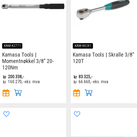
KAM-K2771
KAM-K4241
Kamasa Tools |
Kamasa Tools | Skralle 3/8"
Momentnøkkel 3/8" 20-
120T
120Nm
kr
200.338,-
kr
83.325,-
kr
160.270,-
eks. mva
kr
66.660,-
eks. mva