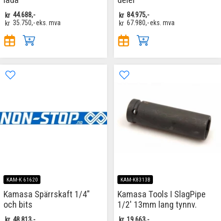
kr
44.688,-
kr
84.975,-
kr
35.750,-
eks. mva
kr
67.980,-
eks. mva
KAM-K 61620
KAM-K8313B
Kamasa Spärrskaft 1/4"
Kamasa Tools I SlagPipe
och bits
1/2' 13mm lang tynnv.
kr
48.813,-
kr
19.663,-