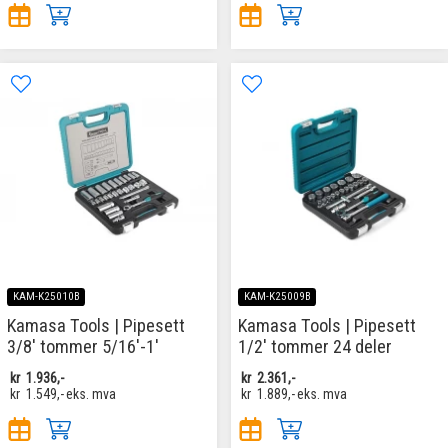
KAM-K25010B
KAM-K25009B
Kamasa Tools | Pipesett
Kamasa Tools | Pipesett
3/8' tommer 5/16'-1'
1/2' tommer 24 deler
kr
1.936,-
kr
2.361,-
kr
1.549,-
eks. mva
kr
1.889,-
eks. mva