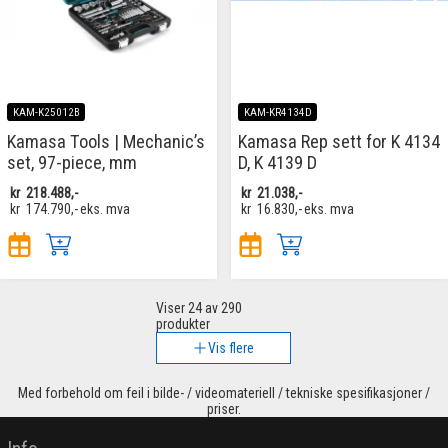
KAM-K25012B
KAM-KR4134D
Kamasa Tools | Mechanic’s
Kamasa Rep sett for K 4134
set, 97-piece, mm
D, K 4139 D
kr
218.488,-
kr
21.038,-
kr
174.790,-
eks. mva
kr
16.830,-
eks. mva
Viser
24
av 290
produkter
Vis flere
Med forbehold om feil i bilde- / videomateriell / tekniske spesifikasjoner /
priser.