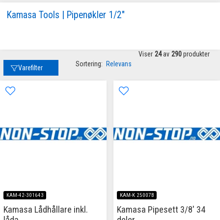
Kamasa Tools | Pipenøkler 1/2"
Viser
24
av
290
produkter
Sortering:
Relevans
Varefilter
KAM-42-301643
KAM-K 25007B
Kamasa Lådhållare inkl.
Kamasa Pipesett 3/8' 34
låda
deler