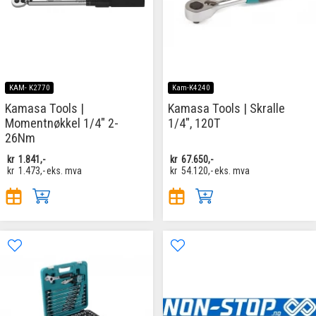
KAM- K2770
Kam-K4240
Kamasa Tools |
Kamasa Tools | Skralle
Momentnøkkel 1/4" 2-
1/4", 120T
26Nm
kr
1.841,-
kr
67.650,-
kr
1.473,-
eks. mva
kr
54.120,-
eks. mva