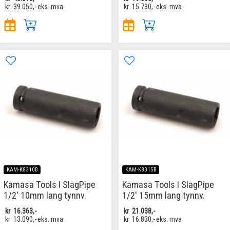
kr
39.050,-
eks. mva
kr
15.730,-
eks. mva
KAM-K8310B
KAM-K8315B
Kamasa Tools I SlagPipe
Kamasa Tools I SlagPipe
1/2' 10mm lang tynnv.
1/2' 15mm lang tynnv.
kr
16.363,-
kr
21.038,-
kr
13.090,-
eks. mva
kr
16.830,-
eks. mva