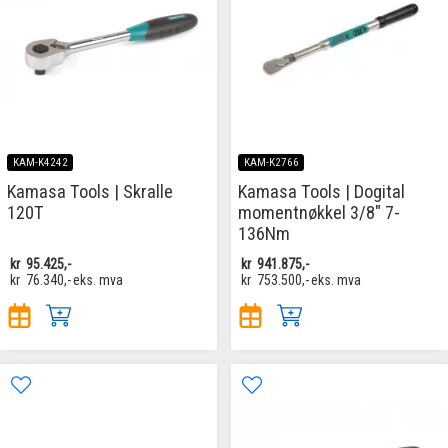
KAM-K4242
KAM-K2766
Kamasa Tools | Skralle
Kamasa Tools | Dogital
120T
momentnøkkel 3/8" 7-
136Nm
kr
95.425,-
kr
941.875,-
kr
76.340,-
eks. mva
kr
753.500,-
eks. mva