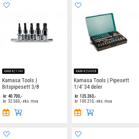
KAM-K21140
KAM-K25005B
Kamasa Tools |
Kamasa Tools | Pipesett
Bitspipesett 3/8
1/4' 34 deler
kr
40.700,-
kr
125.263,-
kr
32.560,-
eks. mva
kr
100.210,-
eks. mva