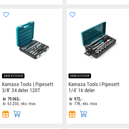
KAM-K25006B
KAM-K25004B
Kamasa Tools | Pipesett
Kamasa Tools I Pipesett
3/8' 34 deler 120T
1/4' 16 deler
kr
79.063,-
kr
972,-
kr
63.250,-
eks. mva
kr
778,-
eks. mva