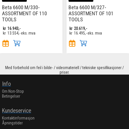
Beta 6600 M/330-
Beta 6600 M/327-
ASSORTMENT OF 110
ASSORTMENT OF 101
TOOLS
TOOLS
kr
16.943,-
kr
20.619,-
kr
13.554,-
eks. mva
kr
16.495,-
eks. mva
Med forbehold om feil i bilde- / videomateriell / tekniske spesifikasjoner /
priser.
Info
Om Non-Stop
Betingelser
Kundeservice
Kontaktinformasjon
Åpningstider