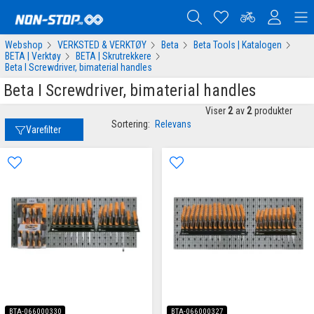
Webshop
VERKSTED & VERKTØY
Beta
Beta Tools | Katalogen
BETA | Verktøy
BETA | Skrutrekkere
Beta I Screwdriver, bimaterial handles
Beta I Screwdriver, bimaterial handles
Viser
2
av
2
produkter
Sortering:
Relevans
Varefilter
BTA-066000330
BTA-066000327