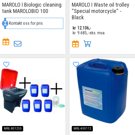
MAROLO I Biologic cleaning
MAROLO I Waste oil trolley
tank MAROLOBIO 100
''Special motorcycle'' -
Black
Kontakt oss for pris
kr
12.106,-
kr
9.685,-
eks. mva
MRL-801255
MRL-400112