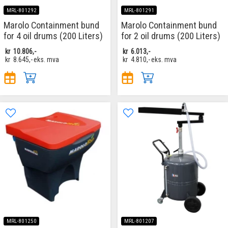
MRL-801292
MRL-801291
Marolo Containment bund
Marolo Containment bund
for 4 oil drums (200 Liters)
for 2 oil drums (200 Liters)
kr
10.806,-
kr
6.013,-
kr
8.645,-
eks. mva
kr
4.810,-
eks. mva
MRL-801250
MRL-801207