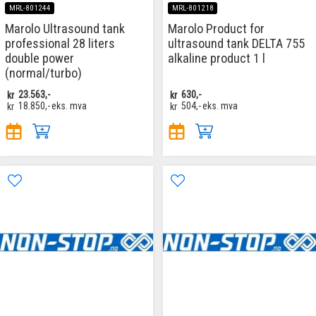
MRL-801244
MRL-801218
Marolo Ultrasound tank
Marolo Product for
professional 28 liters
ultrasound tank DELTA 755
double power
alkaline product 1 l
(normal/turbo)
kr
23.563,-
kr
630,-
kr
18.850,-
eks. mva
kr
504,-
eks. mva