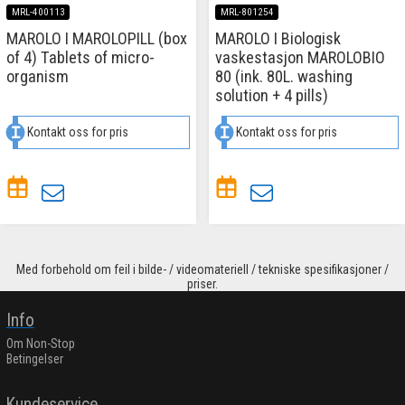
MRL-400113
MRL-801254
MAROLO I MAROLOPILL (box
MAROLO I Biologisk
of 4) Tablets of micro-
vaskestasjon MAROLOBIO
organism
80 (ink. 80L. washing
solution + 4 pills)
Kontakt oss for pris
Kontakt oss for pris
Med forbehold om feil i bilde- / videomateriell / tekniske spesifikasjoner /
priser.
Info
Om Non-Stop
Betingelser
Kundeservice