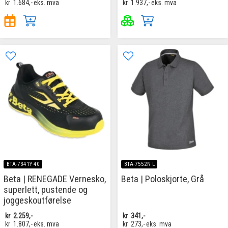
kr
1.684,-
eks. mva
kr
1.937,-
eks. mva
BTA-7341Y 40
BTA-7552N L
Beta | RENEGADE Vernesko,
Beta | Poloskjorte, Grå
superlett, pustende og
joggeskoutførelse
kr
2.259,-
kr
341,-
kr
1.807,-
eks. mva
kr
273,-
eks. mva