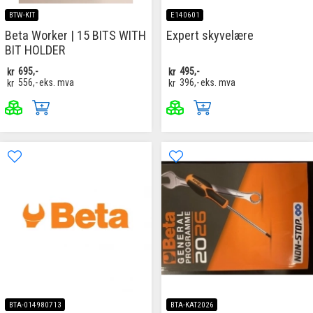
BTW-KIT
E140601
Beta Worker | 15 BITS WITH
Expert skyvelære
BIT HOLDER
kr
695,-
kr
495,-
kr
556,-
eks. mva
kr
396,-
eks. mva
BTA-014980713
BTA-KAT2026