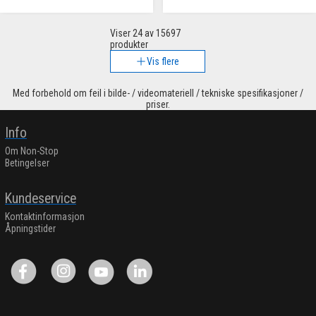
Viser
24
av 15697
produkter
Vis flere
Med forbehold om feil i bilde- / videomateriell / tekniske spesifikasjoner /
priser.
Info
Om Non-Stop
Betingelser
Kundeservice
Kontaktinformasjon
Åpningstider