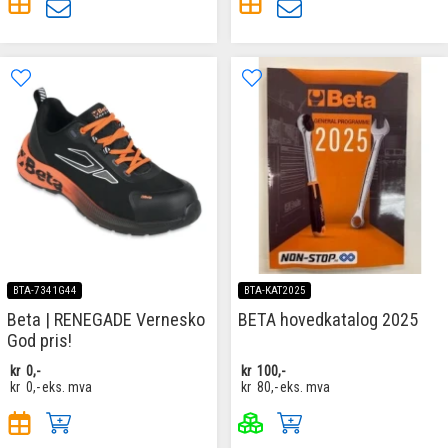
BTA-7341G44
BTA-KAT2025
Beta | RENEGADE Vernesko
BETA hovedkatalog 2025
God pris!
kr
0,-
kr
100,-
kr
0,-
eks. mva
kr
80,-
eks. mva