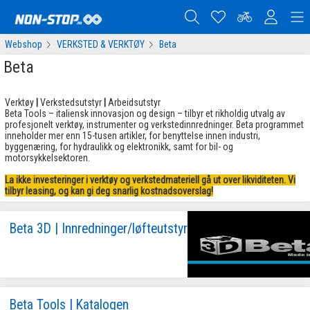
Webshop
VERKSTED & VERKTØY
Beta
Beta
Verktøy
|
Verkstedsutstyr
|
Arbeidsutstyr
Beta Tools – italiensk innovasjon og design – tilbyr et rikholdig utvalg av
profesjonelt verktøy, instrumenter og verkstedinnredninger. Beta programmet
inneholder mer enn 15-tusen artikler, for benyttelse innen industri,
byggenæring, for hydraulikk og elektronikk, samt for bil- og
motorsykkelsektoren.
La ikke investeringer i verktøy og verkstedmateriell gå ut over likviditeten. Vi
tilbyr leasing, og kan gi deg snarlig kostnadsoverslag!
Beta 3D | Innredninger/løfteutstyr
Beta Tools | Katalogen