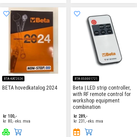
BTA-KAT2024
BTA-050001721
BETA hovedkatalog 2024
Beta | LED strip controller,
with RF remote control for
workshop equipment
combination
kr
100,-
kr
289,-
kr
80,-
eks. mva
kr
231,-
eks. mva