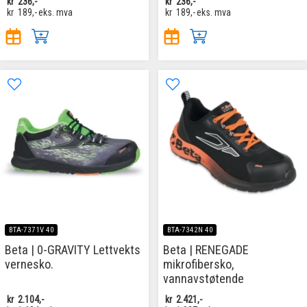
kr
236,-
kr
236,-
kr
189,-
eks. mva
kr
189,-
eks. mva
BTA-7371V 40
BTA-7342N 40
Beta | 0-GRAVITY Lettvekts
Beta | RENEGADE
vernesko.
mikrofibersko,
vannavstøtende
kr
2.104,-
kr
2.421,-