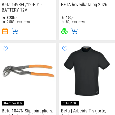
Beta 1498EL/12-R01 -
BETA hovedkatalog 2026
BATTERY 12V
kr
3.236,-
kr
100,-
kr
2.589,-
eks. mva
kr
80,-
eks. mva
BTA-010470024
BTA-7553N L
Beta 1047N Slip joint pliers,
Beta | Arbeids T-skjorte,