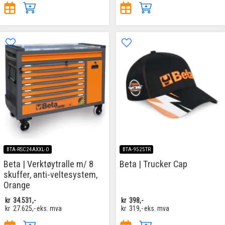
BTA-RSC24AXXL-O
BTA-9525TR
Beta | Verktøytralle m/ 8
Beta | Trucker Cap
skuffer, anti-veltesystem,
Orange
kr
34.531,-
kr
398,-
kr
27.625,-
eks. mva
kr
319,-
eks. mva