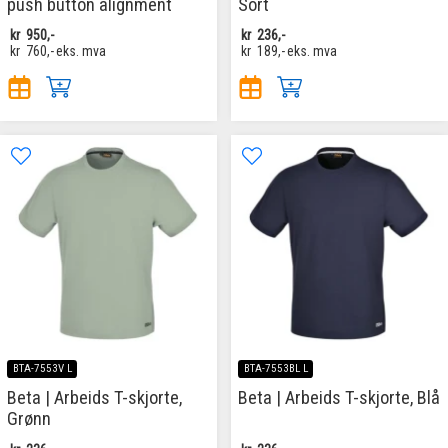
push button alignment
Sort
kr
950,-
kr
236,-
kr
760,-
eks. mva
kr
189,-
eks. mva
BTA-7553V L
BTA-7553BL L
Beta | Arbeids T-skjorte,
Beta | Arbeids T-skjorte, Blå
Grønn