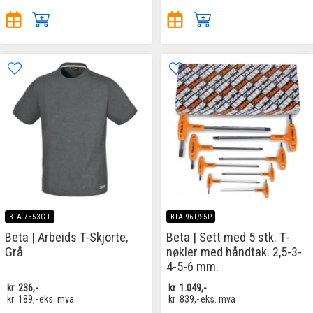
BTA-7553G L
BTA-96T/S5P
Beta | Arbeids T-Skjorte,
Beta | Sett med 5 stk. T-
Grå
nøkler med håndtak. 2,5-3-
4-5-6 mm.
kr
236,-
kr
1.049,-
kr
189,-
eks. mva
kr
839,-
eks. mva