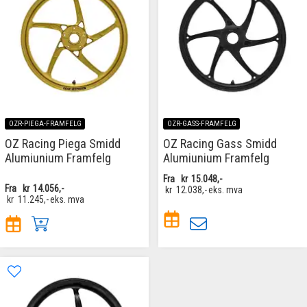
OZR-PIEGA-FRAMFELG
OZR-GASS-FRAMFELG
OZ Racing Piega Smidd
OZ Racing Gass Smidd
Alumiunium Framfelg
Alumiunium Framfelg
Fra
kr
15.048,-
Fra
kr
14.056,-
kr
12.038,-
eks. mva
kr
11.245,-
eks. mva