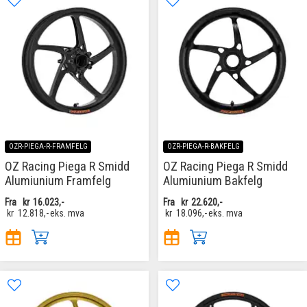
OZR-PIEGA-R-FRAMFELG
OZR-PIEGA-R-BAKFELG
OZ Racing Piega R Smidd
OZ Racing Piega R Smidd
Alumiunium Framfelg
Alumiunium Bakfelg
Fra
kr
16.023,-
Fra
kr
22.620,-
kr
12.818,-
eks. mva
kr
18.096,-
eks. mva