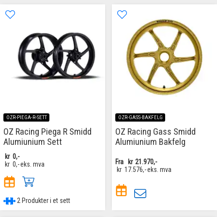
OZR-PIEGA-R-SETT
OZR-GASS-BAKFELG
OZ Racing Piega R Smidd
OZ Racing Gass Smidd
Alumiunium Sett
Alumiunium Bakfelg
kr
0,-
Fra
kr
21.970,-
kr
0,-
eks. mva
kr
17.576,-
eks. mva
2 Produkter i et sett