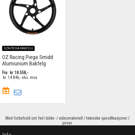
OZR-PIEGA-BAKFELG
OZ Racing Piega Smidd
Alumiunium Bakfelg
Fra
kr
18.558,-
kr
14.846,-
eks. mva
Med forbehold om feil i bilde- / videomateriell / tekniske spesifikasjoner /
priser.