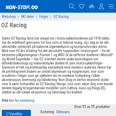
Webshop
MC deler
Felger
OZ Racing
OZ Racing
Siden OZ Racing først tok steget inn i motorsykkelverdenen på 1970-tallet,
har de redefinert grensene for hva som er teknisk mulig, og i dag er de det
ubestridte symbolet på italiensk ingeniørkunst og kompromissløs ytelse.
Med over 50 års erfaring fra det absolutte toppnivået i motorsport – fra de
ekstreme påkjenningene i Formel 1 og WRC til de tøffeste duellene i MotoGP
og World Superbike – har OZ overført denne unike kunnskapen om
lettvektsteknologi og materialstyrke direkte til sine motorsykkelfelger.
Gjennom et tett og kontinuerlig samarbeid med verdens raskeste førere har
de perfeksjonert bruken av smidd aluminium og magnesium, noe som
resulterer i felger som gir sykkelen din en merkbar forbedring i både
akselerasjon, bremsing og håndtering. Non-Stop er derfor ekstremt stolte
over å være forhandler av OZ Racing i Norge, noe som sikrer deg som kunde
direkte tilgang til legendariske modeller som Cattiva, Gass og Piega (R),
støttet av vår lokale ekspertise og lidenskap for kvalitet.
Klikk her for
veiledning
.
Viser
11
av
11
produkter
Sortering:
Relevans
Varefilter