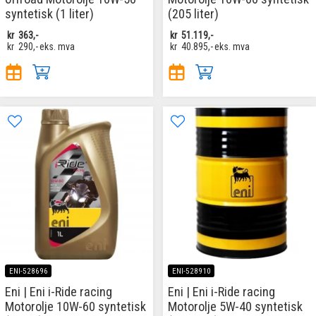
syntetisk (1 liter)
(205 liter)
kr
363,-
kr
51.119,-
kr
290,-
eks. mva
kr
40.895,-
eks. mva
ENI-528696
ENI-528910
Eni | Eni i-Ride racing
Eni | Eni i-Ride racing
Motorolje 10W-60 syntetisk
Motorolje 5W-40 syntetisk