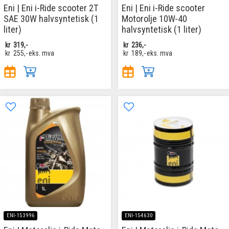
Eni | Eni i-Ride scooter 2T
Eni | Eni i-Ride scooter
SAE 30W halvsyntetisk (1
Motorolje 10W-40
liter)
halvsyntetisk (1 liter)
kr
319,-
kr
236,-
kr
255,-
eks. mva
kr
189,-
eks. mva
ENI-153996
ENI-154630