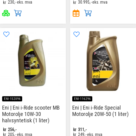
kr
230,-
eks. mva
kr
30.995,-
eks. mva
ENI-152096
ENI-116296
Eni | Eni i-Ride scooter MB
Eni | Eni i-Ride Special
Motorolje 10W-30
Motorolje 20W-50 (1 liter)
halvsyntetisk (1 liter)
kr
256,-
kr
311,-
kr
205,-
eks. mva
kr
249,-
eks. mva