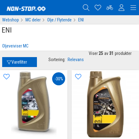
Webshop
MC deler
Olje / Flytende
ENI
ENI
Oljeveiviser MC
Viser
25
av
31
produkter
Sortering:
Relevans
Varefilter
-30%