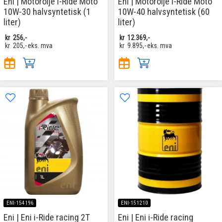
Eni | Motorolje i-Ride Moto
Eni | Motorolje i-Ride Moto
10W-30 halvsyntetisk (1
10W-40 halvsyntetisk (60
liter)
liter)
kr
256,-
kr
12.369,-
kr
205,-
eks. mva
kr
9.895,-
eks. mva
ENI-154196
ENI-151210
Eni | Eni i-Ride racing 2T
Eni | Eni i-Ride racing