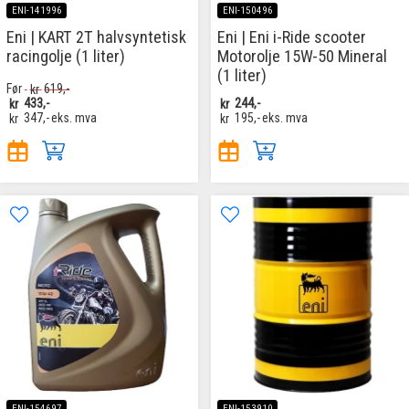
ENI-141996
ENI-150496
Eni | KART 2T halvsyntetisk
Eni | Eni i-Ride scooter
racingolje (1 liter)
Motorolje 15W-50 Mineral
(1 liter)
Før
kr
619,-
kr
433,-
kr
244,-
kr
347,-
eks. mva
kr
195,-
eks. mva
ENI-154697
ENI-153910