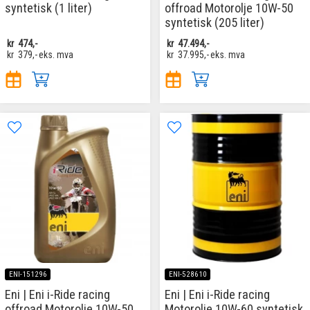
syntetisk (1 liter)
offroad Motorolje 10W-50
syntetisk (205 liter)
kr
474,-
kr
47.494,-
kr
379,-
eks. mva
kr
37.995,-
eks. mva
ENI-151296
ENI-528610
Eni | Eni i-Ride racing
Eni | Eni i-Ride racing
offroad Motorolje 10W-50
Motorolje 10W-60 syntetisk