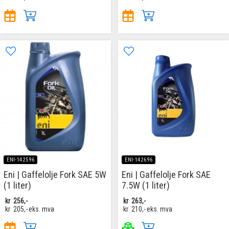
ENI-142596
ENI-142696
Eni | Gaffelolje Fork SAE 5W
Eni | Gaffelolje Fork SAE
(1 liter)
7.5W (1 liter)
kr
256,-
kr
263,-
kr
205,-
eks. mva
kr
210,-
eks. mva