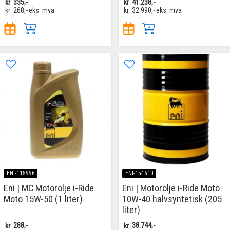
kr
335,-
kr
41.238,-
kr
268,-
eks. mva
kr
32.990,-
eks. mva
ENI-115996
ENI-154610
Eni | MC Motorolje i-Ride
Eni | Motorolje i-Ride Moto
Moto 15W-50 (1 liter)
10W-40 halvsyntetisk (205
liter)
kr
288,-
kr
38.744,-