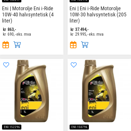
Eni | Motorolje Eni i-Ride
Eni | Eni i-Ride Motorolje
10W-40 halvsyntetisk (4
10W-30 halvsyntetisk (205
liter)
liter)
kr
863,-
kr
37.494,-
kr
690,-
eks. mva
kr
29.995,-
eks. mva
ENI-152296
ENI-150796