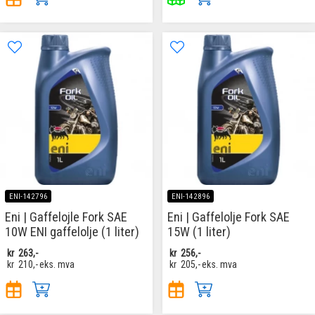
ENI-142796
ENI-142896
Eni | Gaffelojle Fork SAE
Eni | Gaffelolje Fork SAE
10W ENI gaffelolje (1 liter)
15W (1 liter)
kr
263,-
kr
256,-
kr
210,-
eks. mva
kr
205,-
eks. mva