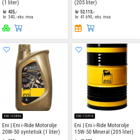
(1 liter)
(205 liter)
kr
425,-
kr
52.113,-
kr
340,-
eks. mva
kr
41.690,-
eks. mva
ENI-153896
ENI-115910
Eni | Eni i-Ride Motorolje
Eni | Eni i-Ride Motorolje
20W-50 syntetisk (1 liter)
15W-50 Mineral (205 liter)