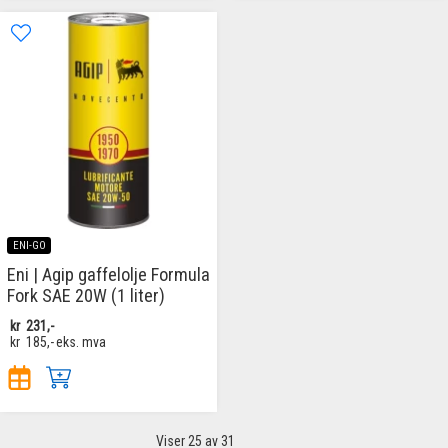
ENI-GO
Eni | Agip gaffelolje Formula
Fork SAE 20W (1 liter)
kr
231,-
kr
185,-
eks. mva
Viser
25
av 31