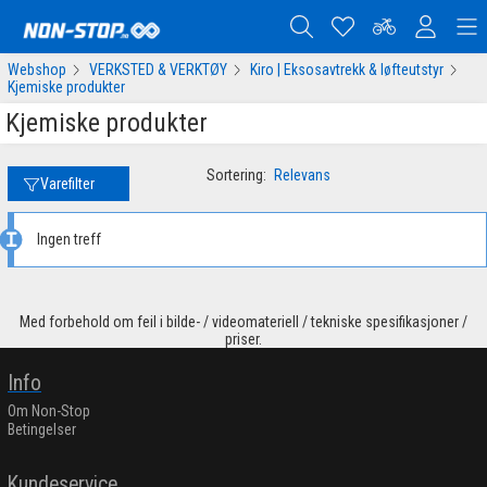
Webshop
VERKSTED & VERKTØY
Kiro | Eksosavtrekk & løfteutstyr
Kjemiske produkter
Kjemiske produkter
Sortering:
Relevans
Varefilter
Ingen treff
Med forbehold om feil i bilde- / videomateriell / tekniske spesifikasjoner /
priser.
Info
Om Non-Stop
Betingelser
Kundeservice