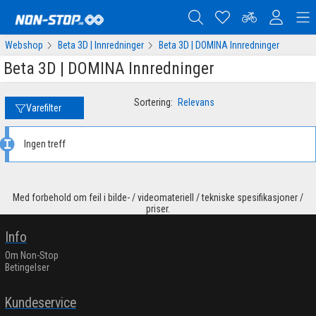
Webshop
Beta 3D | Innredninger
Beta 3D | DOMINA Innredninger
Beta 3D | DOMINA Innredninger
Sortering:
Relevans
Varefilter
Ingen treff
Med forbehold om feil i bilde- / videomateriell / tekniske spesifikasjoner /
priser.
Info
Om Non-Stop
Betingelser
Kundeservice