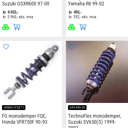
Suzuki GSXR600 97-00
Yamaha R6 99-02
kr
4.950,-
kr
490,-
kr
3.960,-
eks. mva
kr
392,-
eks. mva
H0M021FQE11
640-485-00
FG monodemper FQE,
TechnoFlex monodemper,
Honda VFR750F 90-93
Suzuki SV650(S) 1999-
2002