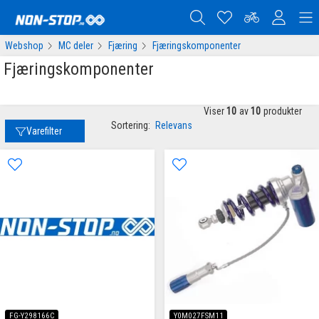
Webshop
MC deler
Fjæring
Fjæringskomponenter
Fjæringskomponenter
Viser
10
av
10
produkter
Sortering:
Relevans
Varefilter
FG-Y298166C
Y0M027FSM11