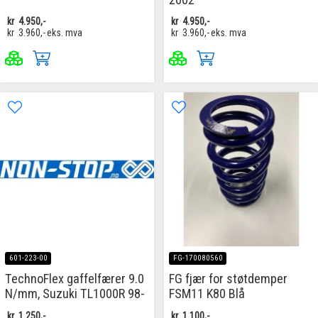
kr
4.950,-
kr
4.950,-
kr
3.960,-
eks. mva
kr
3.960,-
eks. mva
601-223-00
FG-170080560
TechnoFlex gaffelfærer 9.0
FG fjær for støtdemper
N/mm, Suzuki TL1000R 98-
FSM11 K80 Blå
kr
1.250,-
kr
1.100,-