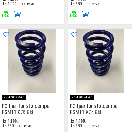
kr
1.000,-
eks. mva
kr
880,-
eks. mva
FG-170078560
FG-170074560
FG fjær for støtdemper
FG fjær for støtdemper
FSM11 K78 Blå
FSM11 K74 Blå
kr
1.100,-
kr
1.100,-
kr
880,-
eks. mva
kr
880,-
eks. mva