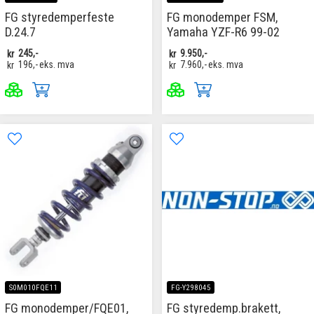
FG styredemperfeste
FG monodemper FSM,
D.24.7
Yamaha YZF-R6 99-02
kr
245,-
kr
9.950,-
kr
196,-
eks. mva
kr
7.960,-
eks. mva
S0M010FQE11
FG-Y298045
FG monodemper/FQE01,
FG styredemp.brakett,