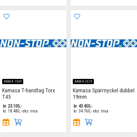
KAM-K 1509
KAM-K 2670
Kamasa T-handtag Torx
Kamasa Spärrnyckel dubbel
T45
19mm
kr
23.100,-
kr
43.450,-
kr
18.480,-
eks. mva
kr
34.760,-
eks. mva