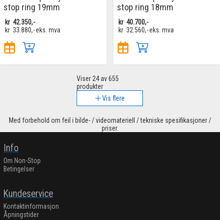
stop ring 19mm
stop ring 18mm
kr
42.350,-
kr
40.700,-
kr
33.880,-
eks. mva
kr
32.560,-
eks. mva
Viser
24
av 655
produkter
Vis flere
Med forbehold om feil i bilde- / videomateriell / tekniske spesifikasjoner /
priser.
Info
Om Non-Stop
Betingelser
Kundeservice
Kontaktinformasjon
Åpningstider