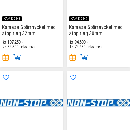
KAM-K 2648
KAM-K 2647
Kamasa Spärrnyckel med
Kamasa Spärrnyckel med
stop ring 32mm
stop ring 30mm
kr
107.250,-
kr
94.600,-
kr
85.800,-
eks. mva
kr
75.680,-
eks. mva