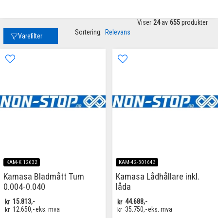
Viser
24
av
655
produkter
Sortering:
Relevans
Varefilter
KAM-K 12632
KAM-42-301643
Kamasa Bladmått Tum
Kamasa Lådhållare inkl.
0.004-0.040
låda
kr
15.813,-
kr
44.688,-
kr
12.650,-
eks. mva
kr
35.750,-
eks. mva