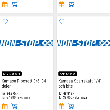
KAM-K 25007B
KAM-K 61620
Kamasa Pipesett 3/8' 34
Kamasa Spärrskaft 1/4"
deler
och bits
kr
84.975,-
kr
48.813,-
kr
67.980,-
eks. mva
kr
39.050,-
eks. mva