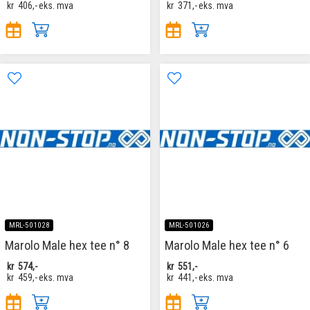
kr
406,-
eks. mva
kr
371,-
eks. mva
MRL-501028
MRL-501026
Marolo Male hex tee n° 8
Marolo Male hex tee n° 6
kr
574,-
kr
551,-
kr
459,-
eks. mva
kr
441,-
eks. mva