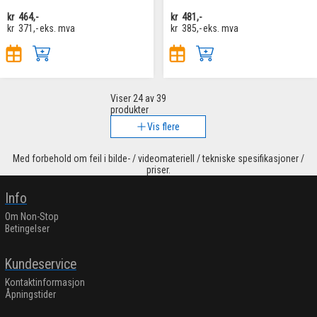
kr
464,-
kr
481,-
kr
371,-
eks. mva
kr
385,-
eks. mva
Viser
24
av 39
produkter
Vis flere
Med forbehold om feil i bilde- / videomateriell / tekniske spesifikasjoner /
priser.
Info
Om Non-Stop
Betingelser
Kundeservice
Kontaktinformasjon
Åpningstider