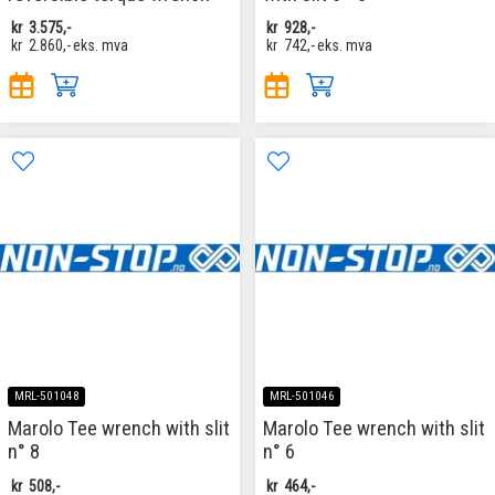
kr
3.575,-
kr
928,-
kr
2.860,-
eks. mva
kr
742,-
eks. mva
MRL-501048
MRL-501046
Marolo Tee wrench with slit
Marolo Tee wrench with slit
n° 8
n° 6
kr
508,-
kr
464,-