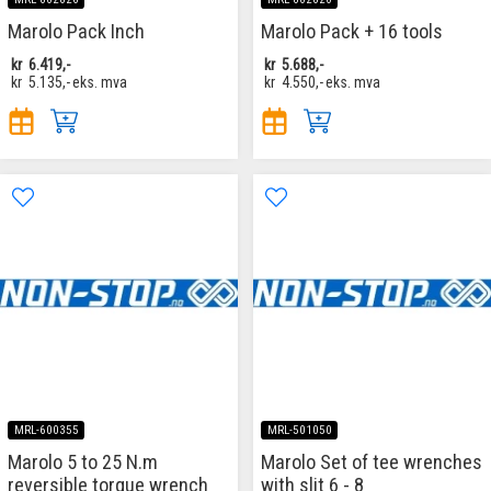
Marolo Pack Inch
Marolo Pack + 16 tools
kr
6.419,-
kr
5.688,-
kr
5.135,-
eks. mva
kr
4.550,-
eks. mva
MRL-600355
MRL-501050
Marolo 5 to 25 N.m
Marolo Set of tee wrenches
reversible torque wrench
with slit 6 - 8