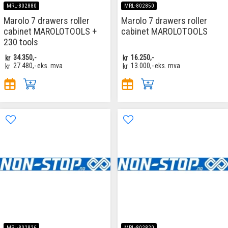
MRL-802880
MRL-802850
Marolo 7 drawers roller
Marolo 7 drawers roller
cabinet MAROLOTOOLS +
cabinet MAROLOTOOLS
230 tools
kr
34.350,-
kr
16.250,-
kr
27.480,-
eks. mva
kr
13.000,-
eks. mva
MRL-802826
MRL-802820