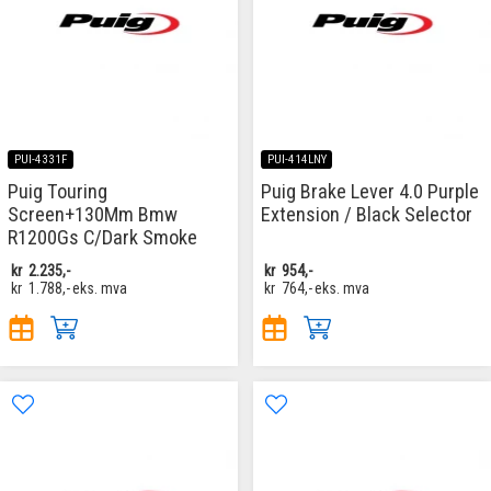
PUI-4331F
PUI-414LNY
Puig Touring
Puig Brake Lever 4.0 Purple
Screen+130Mm Bmw
Extension / Black Selector
R1200Gs C/Dark Smoke
kr
2.235,-
kr
954,-
kr
1.788,-
eks. mva
kr
764,-
eks. mva