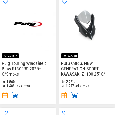
PUI-22681H
PUI-22776H
Puig Touring Windshield
PUIG CBRIS. NEW
Bmw R1300RS 2025+
GENERATION SPORT
C/Smoke
KAWASAKI Z1100 25' C/
kr
1.860,-
kr
2.221,-
kr
1.488,-
eks. mva
kr
1.777,-
eks. mva