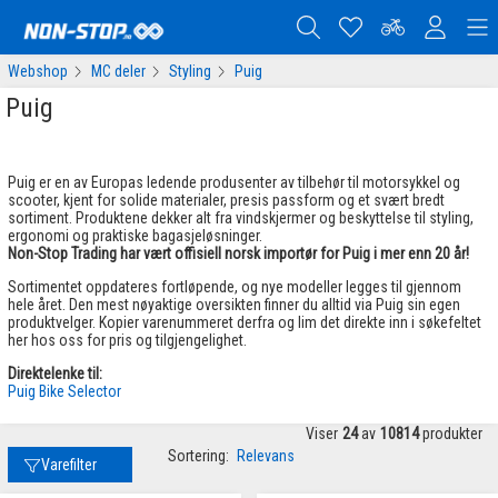
Webshop
MC deler
Styling
Puig
Puig
Puig er en av Europas ledende produsenter av tilbehør til motorsykkel og
scooter, kjent for solide materialer, presis passform og et svært bredt
sortiment. Produktene dekker alt fra vindskjermer og beskyttelse til styling,
ergonomi og praktiske bagasjeløsninger.
Non-Stop Trading har vært offisiell norsk importør for Puig i mer enn 20 år!
Sortimentet oppdateres fortløpende, og nye modeller legges til gjennom
hele året. Den mest nøyaktige oversikten finner du alltid via Puig sin egen
produktvelger. Kopier varenummeret derfra og lim det direkte inn i søkefeltet
her hos oss for pris og tilgjengelighet.
Direktelenke til:
Puig Bike Selector
Viser
24
av
10814
produkter
Sortering:
Relevans
Varefilter