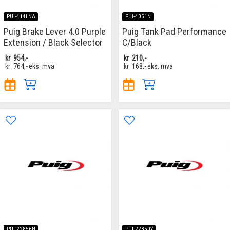
PUI-414LNA
PUI-4051N
Puig Brake Lever 4.0 Purple
Puig Tank Pad Performance
Extension / Black Selector
C/Black
kr
954,-
kr
210,-
kr
764,-
eks. mva
kr
168,-
eks. mva
PUI-22856N
PUI-22850Y