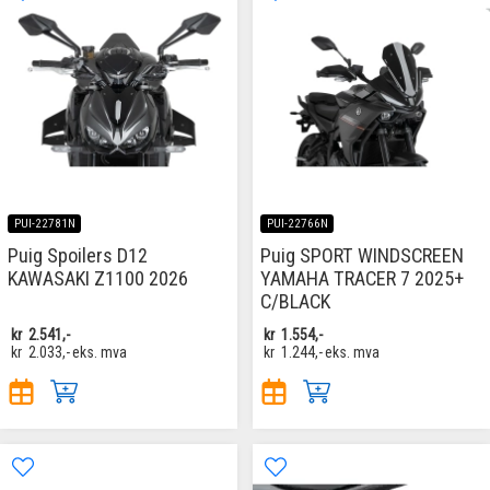
PUI-22781N
PUI-22766N
Puig Spoilers D12
Puig SPORT WINDSCREEN
KAWASAKI Z1100 2026
YAMAHA TRACER 7 2025+
C/BLACK
kr
2.541,-
kr
1.554,-
kr
2.033,-
eks. mva
kr
1.244,-
eks. mva