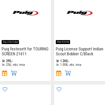
Pui-21611/kit
PUI-9741N
Puig festesett for TOURING
Puig License Support Indian
SCREEN 21611
Scout Bobber C/Black
kr
295,-
kr
1.260,-
kr
236,-
eks. mva
kr
1.008,-
eks. mva