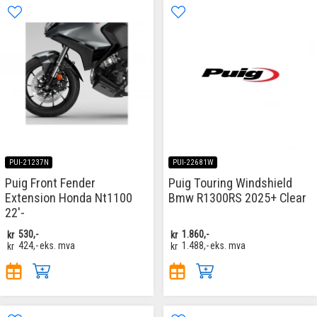
PUI-21237N
PUI-22681W
Puig Front Fender
Puig Touring Windshield
Extension Honda Nt1100
Bmw R1300RS 2025+ Clear
22'-
kr
530,-
kr
1.860,-
kr
424,-
eks. mva
kr
1.488,-
eks. mva