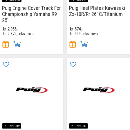
Puig Engine Cover Track For
Puig Heel Plates Kawasaki
Championship Yamaha R9
Zx-10R/Rr 26' C/Titanium
25'
kr
2.966,-
kr
574,-
kr
2.372,-
eks. mva
kr
459,-
eks. mva
PUI-22850V
PUI-22850T