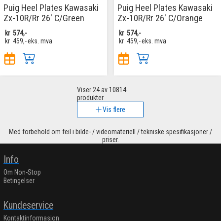
Puig Heel Plates Kawasaki
Puig Heel Plates Kawasaki
Zx-10R/Rr 26' C/Green
Zx-10R/Rr 26' C/Orange
kr
574,-
kr
574,-
kr
459,-
eks. mva
kr
459,-
eks. mva
Viser
24
av 10814
produkter
Vis flere
Med forbehold om feil i bilde- / videomateriell / tekniske spesifikasjoner /
priser.
Info
Om Non-Stop
Betingelser
Kundeservice
Kontaktinformasjon