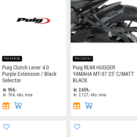
PUI-424LNL
PUI-22414J
Puig Clutch Lever 4.0
Puig REAR HUGGER
Purple Extension / Black
YAMAHA MT-07 25' C/MATT
Selector
BLACK
kr
954,-
kr
2.659,-
kr
764,-
eks. mva
kr
2.127,-
eks. mva