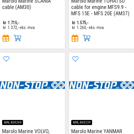
Marolo Marine SCANIA
Marolo Marine TOHATSU
cable (AM30)
cable for engine MFS9.9 -
MFS 15E - MFS 20E (AM37)
kr
1.715,-
kr
1.575,-
kr
1.372,-
eks. mva
kr
1.260,-
eks. mva
MRL-800240
MRL-800239
Marolo Marine VOLVO,
Marolo Marine YANMAR