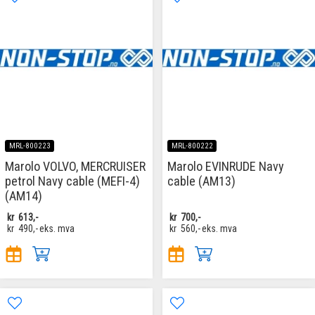
MRL-800223
MRL-800222
Marolo VOLVO, MERCRUISER
Marolo EVINRUDE Navy
petrol Navy cable (MEFI-4)
cable (AM13)
(AM14)
kr
613,-
kr
700,-
kr
490,-
eks. mva
kr
560,-
eks. mva