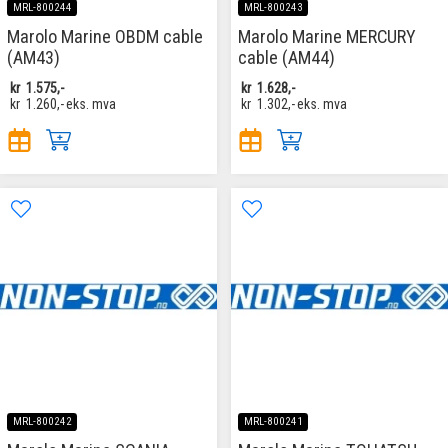
MRL-800244
MRL-800243
Marolo Marine OBDM cable
Marolo Marine MERCURY
(AM43)
cable (AM44)
kr
1.575,-
kr
1.628,-
kr
1.260,-
eks. mva
kr
1.302,-
eks. mva
MRL-800242
MRL-800241