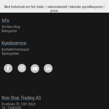
Med forbehold om feil i bilde- / videomateriell / tekniske spesifikasjoner /
priser.
Info
Om Non-Stop
Betingelser
Kundeservice
Kontaktinformasjon
Åpningstider
Non-Stop Trading AS
Postboks 75, 1201 OSLO
Tlf.: 22083500