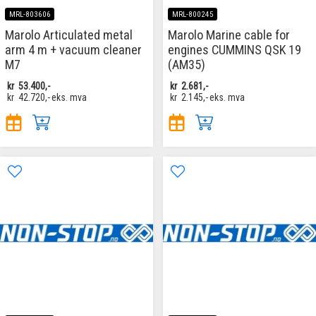
MRL-803606
MRL-800245
Marolo Articulated metal
Marolo Marine cable for
arm 4 m + vacuum cleaner
engines CUMMINS QSK 19
M7
(AM35)
kr
53.400,-
kr
2.681,-
kr
42.720,-
eks. mva
kr
2.145,-
eks. mva