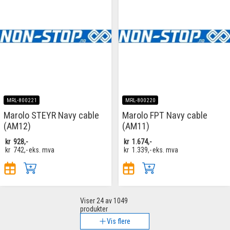
MRL-800221
MRL-800220
Marolo STEYR Navy cable
Marolo FPT Navy cable
(AM12)
(AM11)
kr
928,-
kr
1.674,-
kr
742,-
eks. mva
kr
1.339,-
eks. mva
Viser
24
av 1049
produkter
Vis flere