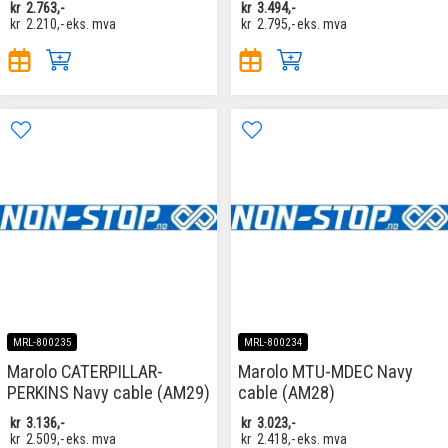
kr
2.763,-
kr
3.494,-
kr
2.210,-
eks. mva
kr
2.795,-
eks. mva
MRL-800235
MRL-800234
Marolo CATERPILLAR-
Marolo MTU-MDEC Navy
PERKINS Navy cable (AM29)
cable (AM28)
kr
3.136,-
kr
3.023,-
kr
2.509,-
eks. mva
kr
2.418,-
eks. mva