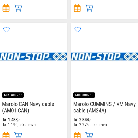
MRL-800232
MRL-800230
Marolo CAN Navy cable
Marolo CUMMINS / VM Navy
(AM01 CAN)
cable (AM24A)
kr
1.488,-
kr
2.844,-
kr
1.190,-
eks. mva
kr
2.275,-
eks. mva