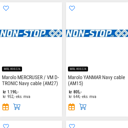
MRL-800226
MRL-800224
Marolo MERCRUSER / VM D-
Marolo YANMAR Navy cable
TRONIC Navy cable (AM27)
(AM15)
kr
1.190,-
kr
805,-
kr
952,-
eks. mva
kr
644,-
eks. mva