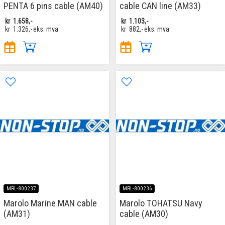
PENTA 6 pins cable (AM40)
cable CAN line (AM33)
kr
1.658,-
kr
1.103,-
kr
1.326,-
eks. mva
kr
882,-
eks. mva
MRL-800237
MRL-800236
Marolo Marine MAN cable
Marolo TOHATSU Navy
(AM31)
cable (AM30)