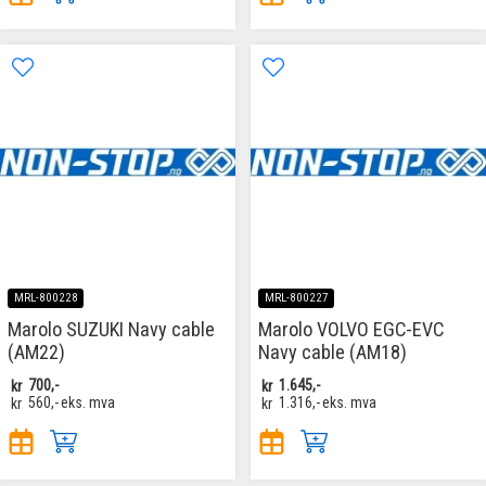
MRL-800228
MRL-800227
Marolo SUZUKI Navy cable
Marolo VOLVO EGC-EVC
(AM22)
Navy cable (AM18)
kr
700,-
kr
1.645,-
kr
560,-
eks. mva
kr
1.316,-
eks. mva