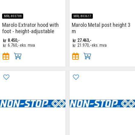
MRL-803788
MRL-803617
Marolo Extrator hood with
Marolo Metal post height 3
foot - height-adjustable
m
kr
8.450,-
kr
27.463,-
kr
6.760,-
eks. mva
kr
21.970,-
eks. mva