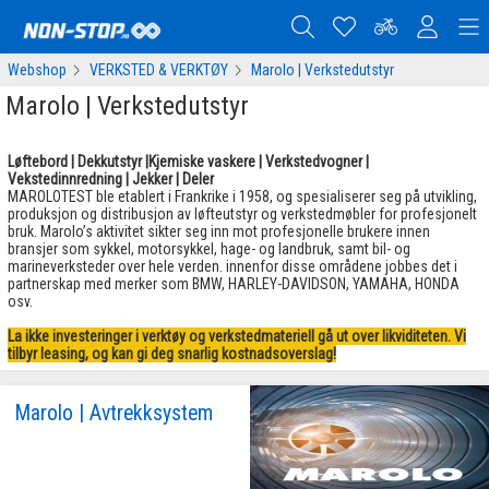
Webshop
VERKSTED & VERKTØY
Marolo | Verkstedutstyr
Marolo | Verkstedutstyr
Løftebord | Dekkutstyr |Kjemiske vaskere | Verkstedvogner |
Vekstedinnredning | Jekker | Deler
MAROLOTEST ble etablert i Frankrike i 1958, og spesialiserer seg på utvikling,
produksjon og distribusjon av løfteutstyr og verkstedmøbler for profesjonelt
bruk. Marolo’s aktivitet sikter seg inn mot profesjonelle brukere innen
bransjer som sykkel, motorsykkel, hage- og landbruk, samt bil- og
marineverksteder over hele verden. innenfor disse områdene jobbes det i
partnerskap med merker som BMW, HARLEY-DAVIDSON, YAMAHA, HONDA
osv.
La ikke investeringer i verktøy og verkstedmateriell gå ut over likviditeten. Vi
tilbyr leasing, og kan gi deg snarlig kostnadsoverslag!
Marolo | Avtrekksystem