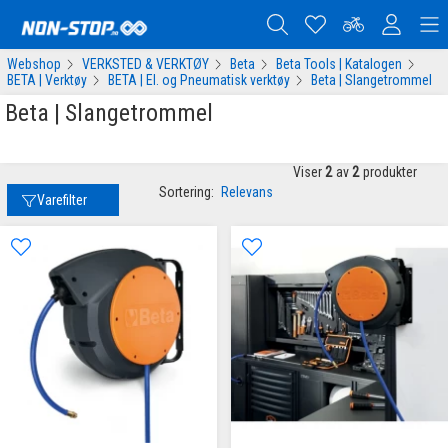
Webshop
VERKSTED & VERKTØY
Beta
Beta Tools | Katalogen
BETA | Verktøy
BETA | El. og Pneumatisk verktøy
Beta | Slangetrommel
Beta | Slangetrommel
Viser
2
av
2
produkter
Sortering:
Relevans
Varefilter