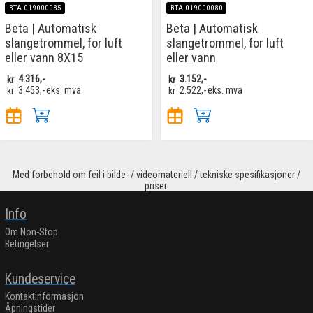
BTA-019000085
BTA-019000080
Beta | Automatisk
Beta | Automatisk
slangetrommel, for luft
slangetrommel, for luft
eller vann 8X15
eller vann
kr
4.316,-
kr
3.152,-
kr
3.453,-
eks. mva
kr
2.522,-
eks. mva
Med forbehold om feil i bilde- / videomateriell / tekniske spesifikasjoner /
priser.
Info
Om Non-Stop
Betingelser
Kundeservice
Kontaktinformasjon
Åpningstider