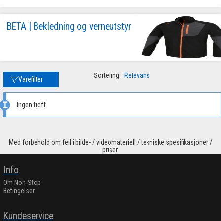
BETA | Bekledning og verneutstyr
Sortering:
Relevans
Varefilter
Ingen treff
Med forbehold om feil i bilde- / videomateriell / tekniske spesifikasjoner /
priser.
Info
Om Non-Stop
Betingelser
Kundeservice