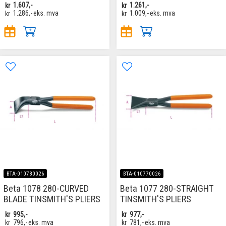
kr
1.607,-
kr
1.261,-
kr
1.286,-
eks. mva
kr
1.009,-
eks. mva
BTA-010780026
BTA-010770026
Beta 1078 280-CURVED
Beta 1077 280-STRAIGHT
BLADE TINSMITH'S PLIERS
TINSMITH'S PLIERS
kr
995,-
kr
977,-
kr
796,-
eks. mva
kr
781,-
eks. mva