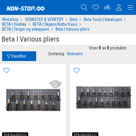
Webshop
VERKSTED & VERKTØY
Beta
Beta Tools | Katalogen
BETA | Verktøy
BETA | Skjære/Kutte/Sveis
BETA | Tenger og avkappere
Beta I Various pliers
Beta I Various pliers
Viser
8
av
8
produkter
Sortering:
Relevans
Varefilter
BTA-066000223
BTA-066000222