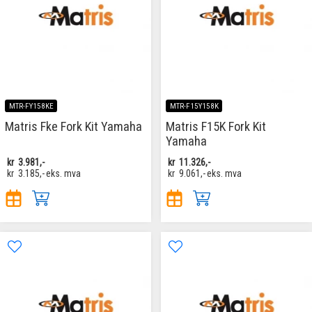
MTR-FY158KE
MTR-F15Y158K
Matris Fke Fork Kit Yamaha
Matris F15K Fork Kit
Yamaha
kr
3.981,-
kr
11.326,-
kr
3.185,-
eks. mva
kr
9.061,-
eks. mva