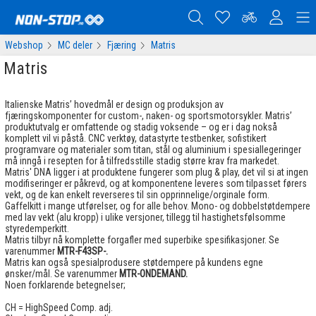
Webshop
MC deler
Fjæring
Matris
Matris
Italienske Matris’ hovedmål er design og produksjon av
fjæringskomponenter for custom-, naken- og sportsmotorsykler. Matris’
produktutvalg er omfattende og stadig voksende – og er i dag nokså
komplett vil vi påstå. CNC verktøy, datastyrte testbenker, sofistikert
programvare og materialer som titan, stål og aluminium i spesiallegeringer
må inngå i resepten for å tilfredsstille stadig større krav fra markedet.
Matris' DNA ligger i at produktene fungerer som plug & play, det vil si at ingen
modifiseringer er påkrevd, og at komponentene leveres som tilpasset førers
vekt, og de kan enkelt reverseres til sin opprinnelige/orginale form.
Gaffelkitt i mange utførelser, og for alle behov. Mono- og dobbelstøtdempere
med lav vekt (alu kropp) i ulike versjoner, tillegg til hastighetsfølsomme
styredemperkitt.
Matris tilbyr nå komplette forgafler med superbike spesifikasjoner. Se
varenummer
MTR-F43SP-.
Matris kan også spesialprodusere støtdempere på kundens egne
ønsker/mål. Se varenummer
MTR-ONDEMAND.
Noen forklarende betegnelser;
CH = HighSpeed Comp. adj.