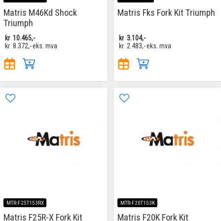
Matris M46Kd Shock
Matris Fks Fork Kit Triumph
Triumph
kr
10.465,-
kr
3.104,-
kr
8.372,-
eks. mva
kr
2.483,-
eks. mva
MTR-F25T153RX
MTR-F20T153K
Matris F25R-X Fork Kit
Matris F20K Fork Kit