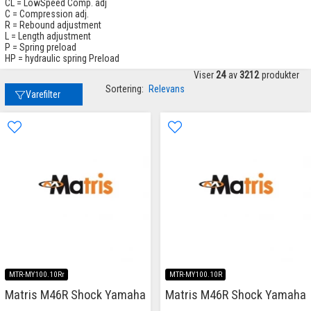
CL = LowSpeed Comp. adj
C = Compression adj.
R = Rebound adjustment
L = Length adjustment
P = Spring preload
HP = hydraulic spring Preload
Viser
24
av
3212
produkter
Sortering:
Relevans
Varefilter
MTR-MY100.10Rr
MTR-MY100.10R
Matris M46R Shock Yamaha
Matris M46R Shock Yamaha