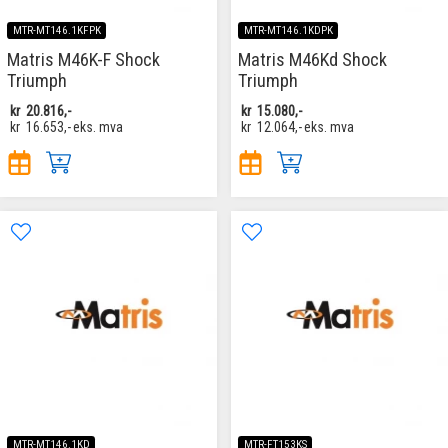
MTR-MT146.1KFPK
MTR-MT146.1KDPK
Matris M46K-F Shock
Matris M46Kd Shock
Triumph
Triumph
kr
20.816,-
kr
15.080,-
kr
16.653,-
eks. mva
kr
12.064,-
eks. mva
MTR-MT146.1KD
MTR-FT153KS