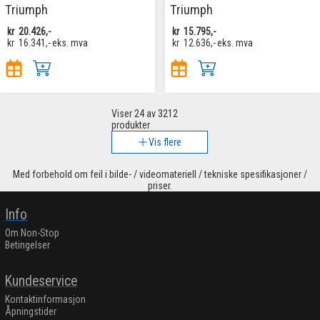
Triumph
Triumph
kr
20.426,-
kr
15.795,-
kr
16.341,-
eks. mva
kr
12.636,-
eks. mva
Viser
24
av 3212
produkter
Vis flere
Med forbehold om feil i bilde- / videomateriell / tekniske spesifikasjoner /
priser.
Info
Om Non-Stop
Betingelser
Kundeservice
Kontaktinformasjon
Åpningstider