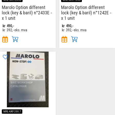
Marolo Option different
Marolo Option different
lock (key & baril) n°2433E -
lock (key & baril) n°1242E -
x 1 unit
x 1 unit
kr
490,-
kr
490,-
kr
392,-
eks. mva
kr
392,-
eks. mva
MRL-KAT-200.7