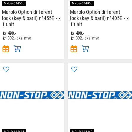
MRL-S431455E
MRL-S431405E
Marolo Option different
Marolo Option different
lock (key & baril) n°455E - x
lock (key & baril) n°405E - x
1 unit
1 unit
kr
490,-
kr
490,-
kr
392,-
eks. mva
kr
392,-
eks. mva
MRL-S4312433
MRL-S4311242