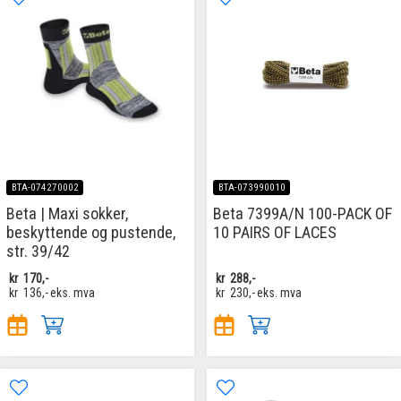
BTA-074270002
BTA-073990010
Beta | Maxi sokker,
Beta 7399A/N 100-PACK OF
beskyttende og pustende,
10 PAIRS OF LACES
str. 39/42
kr
170,-
kr
288,-
kr
136,-
eks. mva
kr
230,-
eks. mva