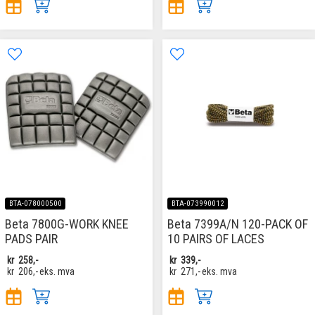
BTA-078000500
BTA-073990012
Beta 7800G-WORK KNEE
Beta 7399A/N 120-PACK OF
PADS PAIR
10 PAIRS OF LACES
kr
258,-
kr
339,-
kr
206,-
eks. mva
kr
271,-
eks. mva