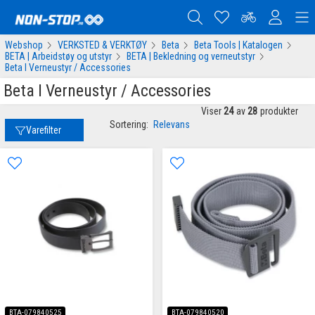
Webshop
VERKSTED & VERKTØY
Beta
Beta Tools | Katalogen
BETA | Arbeidstøy og utstyr
BETA | Bekledning og verneutstyr
Beta I Verneustyr / Accessories
Beta I Verneustyr / Accessories
Viser
24
av
28
produkter
Sortering:
Relevans
Varefilter
BTA-079840525
BTA-079840520