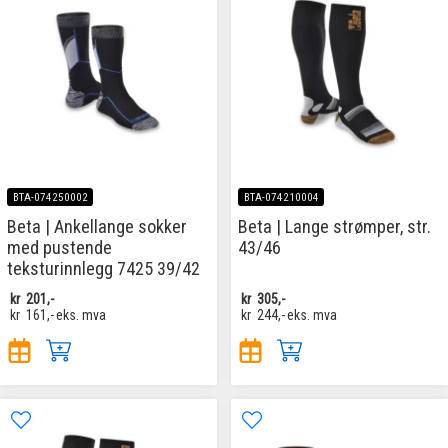
BTA-074250002
BTA-074210004
Beta | Ankellange sokker
Beta | Lange strømper, str.
med pustende
43/46
teksturinnlegg 7425 39/42
kr
201,-
kr
305,-
kr
161,-
eks. mva
kr
244,-
eks. mva