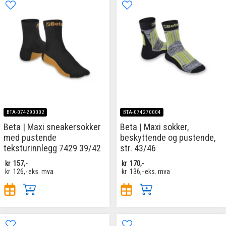
BTA-074290002
BTA-074270004
Beta | Maxi sneakersokker
Beta | Maxi sokker,
med pustende
beskyttende og pustende,
teksturinnlegg 7429 39/42
str. 43/46
kr
157,-
kr
170,-
kr
126,-
eks. mva
kr
136,-
eks. mva