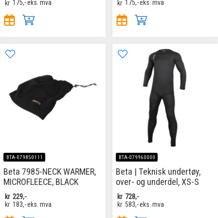
kr
175,-
eks. mva
kr
175,-
eks. mva
BTA-079850111
BTA-079960000
Beta 7985-NECK WARMER,
Beta | Teknisk undertøy,
MICROFLEECE, BLACK
over- og underdel, XS-S
kr
229,-
kr
728,-
kr
183,-
eks. mva
kr
583,-
eks. mva