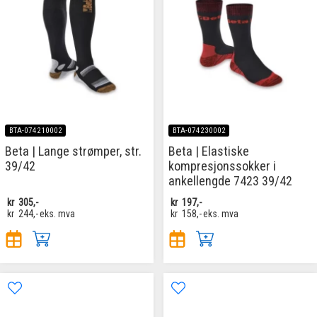
BTA-074210002
BTA-074230002
Beta | Lange strømper, str.
Beta | Elastiske
39/42
kompresjonssokker i
ankellengde 7423 39/42
kr
305,-
kr
197,-
kr
244,-
eks. mva
kr
158,-
eks. mva