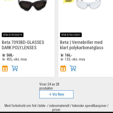
BTA-070930019
BTA-070610001
Beta 7093BD-GLASSES
Beta | Vernebriller med
DARK POLY.LENSES
klart polykarbonatglass
kr
568,-
kr
166,-
kr
455,-
eks. mva
kr
133,-
eks. mva
Viser
24
av 28
produkter
Vis flere
Med forbehold om feil i bilde- / videomateriell / tekniske spesifikasjoner /
priser.