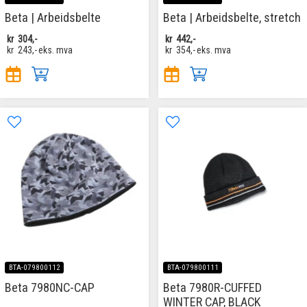
Beta | Arbeidsbelte
Beta | Arbeidsbelte, stretch
kr
304,-
kr
442,-
kr
243,-
eks. mva
kr
354,-
eks. mva
BTA-079800112
BTA-079800111
Beta 7980NC-CAP
Beta 7980R-CUFFED
WINTER CAP, BLACK