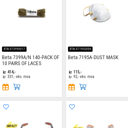
BTA-073990017
BTA-071950004
Beta 7399A/N 140-PACK OF
Beta 7195A-DUST MASK
10 PAIRS OF LACES
kr
414,-
kr
115,-
kr
331,-
eks. mva
kr
92,-
eks. mva