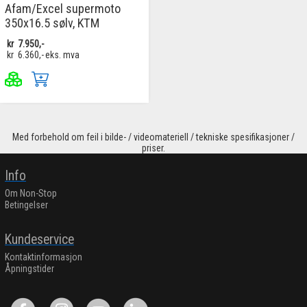
Afam/Excel supermoto
350x16.5 sølv, KTM
kr
7.950,-
kr
6.360,-
eks. mva
Med forbehold om feil i bilde- / videomateriell / tekniske spesifikasjoner /
priser.
Info
Om Non-Stop
Betingelser
Kundeservice
Kontaktinformasjon
Åpningstider