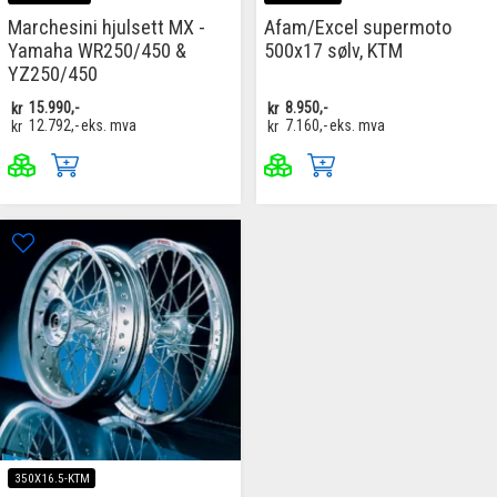
Marchesini hjulsett MX -
Afam/Excel supermoto
Yamaha WR250/450 &
500x17 sølv, KTM
YZ250/450
kr
15.990,-
kr
8.950,-
kr
12.792,-
eks. mva
kr
7.160,-
eks. mva
350X16.5-KTM