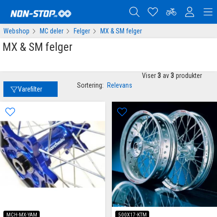
Webshop
MC deler
Felger
MX & SM felger
MX & SM felger
Viser
3
av
3
produkter
Sortering:
Relevans
Varefilter
MCH-MX-YAM
500X17-KTM