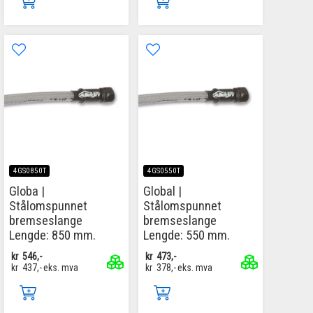
4GS0850T
4GS0550T
Globa |
Global |
Stålomspunnet
Stålomspunnet
bremseslange
bremseslange
Lengde: 850 mm.
Lengde: 550 mm.
kr
546,-
kr
473,-
kr
437,-
eks. mva
kr
378,-
eks. mva