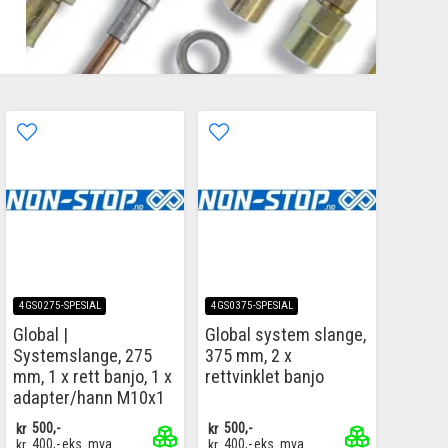
4GS0275-SPESIAL
4GS0375-SPESIAL
Global |
Global system slange,
Systemslange, 275
375 mm, 2 x
mm, 1 x rett banjo, 1 x
rettvinklet banjo
adapter/hann M10x1
kr
500,-
kr
500,-
kr
400,-
eks. mva
kr
400,-
eks. mva