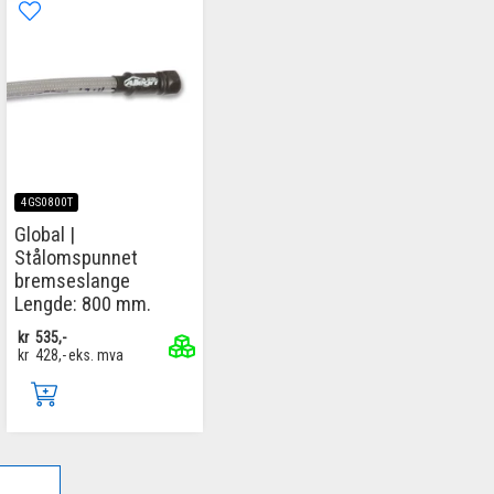
4GS0800T
Global |
Stålomspunnet
bremseslange
Lengde: 800 mm.
kr
535,-
kr
428,-
eks. mva