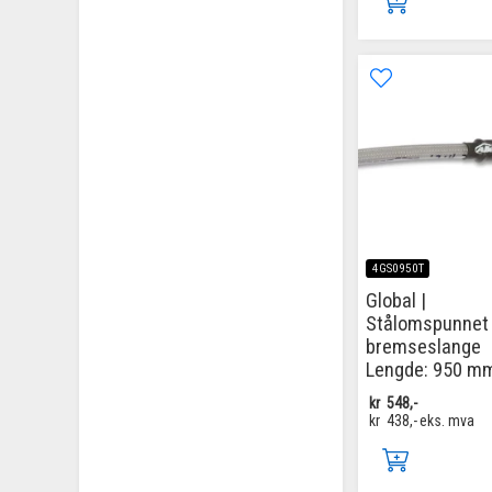
4GS0950T
Global |
Stålomspunnet
bremseslange
Lengde: 950 m
kr
548,-
kr
438,-
eks. mva