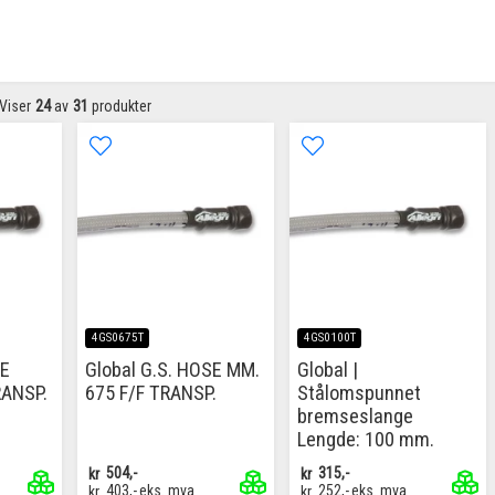
Viser
24
av
31
produkter
4GS0675T
4GS0100T
SE
Global G.S. HOSE MM.
Global |
RANSP.
675 F/F TRANSP.
Stålomspunnet
bremseslange
Lengde: 100 mm.
kr
504,-
kr
315,-
kr
403,-
eks. mva
kr
252,-
eks. mva