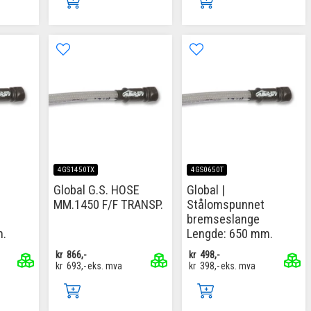
4GS1450TX
4GS0650T
Global G.S. HOSE
Global |
MM.1450 F/F TRANSP.
Stålomspunnet
bremseslange
m.
Lengde: 650 mm.
kr
866,-
kr
498,-
kr
693,-
eks. mva
kr
398,-
eks. mva