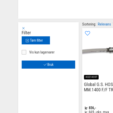
Sortering:
Relevans
Filter
Tøm filter
Vis kun lagervarer
Bruk
4GS1400T
Global G.S. HO
MM.1400 F/F T
kr
836,-
kr
669,-
eks. mva