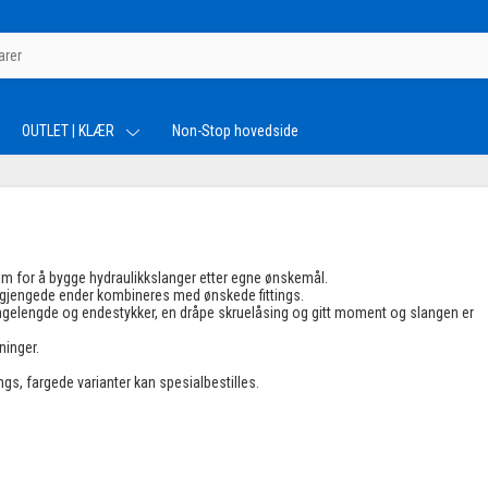
OUTLET | KLÆR
Non-Stop hovedside
stem for å bygge hydraulikkslanger etter egne ønskemål.
gjengede ender kombineres med ønskede fittings.
langelengde og endestykker, en dråpe skruelåsing og gitt moment og slangen er
ninger.
ings, fargede varianter kan spesialbestilles.