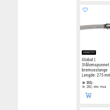
4GS0275T
Global |
Stålomspunnet
bremseslange
Lengde: 275 m
kr
353,-
kr
282,-
eks. mva