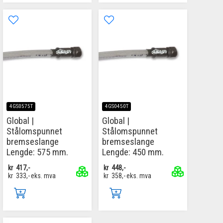
4GS0575T
4GS0450T
Global |
Global |
Stålomspunnet
Stålomspunnet
bremseslange
bremseslange
Lengde: 575 mm.
Lengde: 450 mm.
kr
417,-
kr
448,-
kr
333,-
eks. mva
kr
358,-
eks. mva