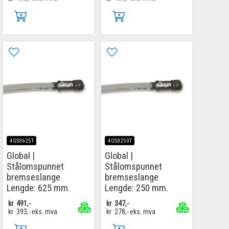
4GS0625T
4GS0250T
Global |
Global |
Stålomspunnet
Stålomspunnet
bremseslange
bremseslange
Lengde: 625 mm.
Lengde: 250 mm.
kr
491,-
kr
347,-
kr
393,-
eks. mva
kr
278,-
eks. mva