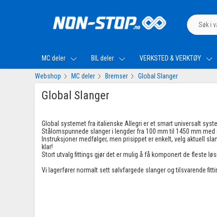
MC deler
BIL deler
VERKSTED & VERKTØY
Webshop
MC deler
Bremser
Global Slanger
Global Slanger
Global systemet fra italienske Allegri er et smart universalt sy
Stålomspunnede slanger i lengder fra 100 mm til 1450 mm med 
Instruksjoner medfølger, men prisippet er enkelt, velg aktuell s
klar!
Stort utvalg fittings gjør det er mulig å få komponert de fleste løs
Vi lagerfører normalt sett sølvfargede slanger og tilsvarende fitt