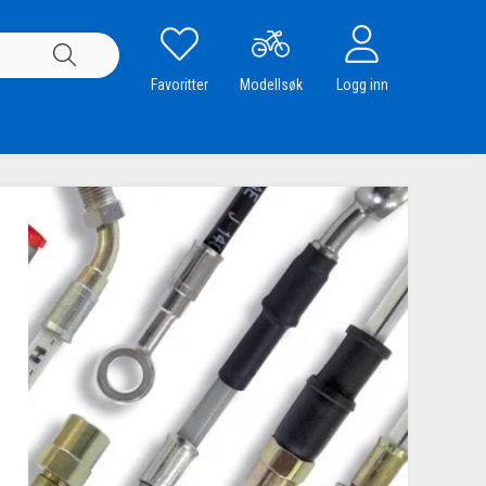
Favoritter
Modellsøk
Logg inn