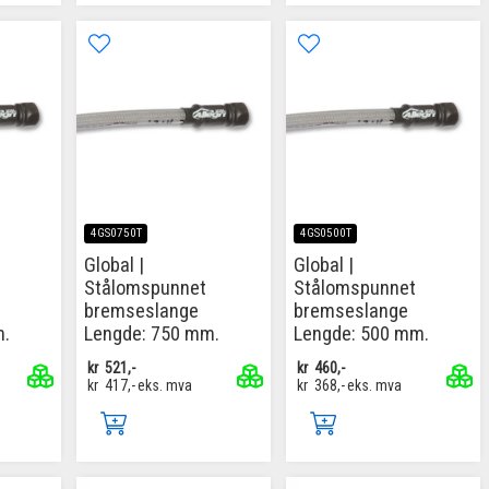
4GS0750T
4GS0500T
Global |
Global |
Stålomspunnet
Stålomspunnet
bremseslange
bremseslange
m.
Lengde: 750 mm.
Lengde: 500 mm.
kr
521,-
kr
460,-
kr
417,-
eks. mva
kr
368,-
eks. mva