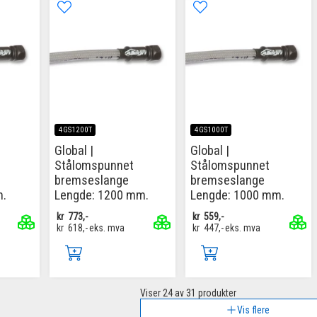
4GS1200T
4GS1000T
Global |
Global |
Stålomspunnet
Stålomspunnet
bremseslange
bremseslange
m.
Lengde: 1200 mm.
Lengde: 1000 mm.
kr
773,-
kr
559,-
kr
618,-
eks. mva
kr
447,-
eks. mva
Viser
24
av 31 produkter
Vis flere