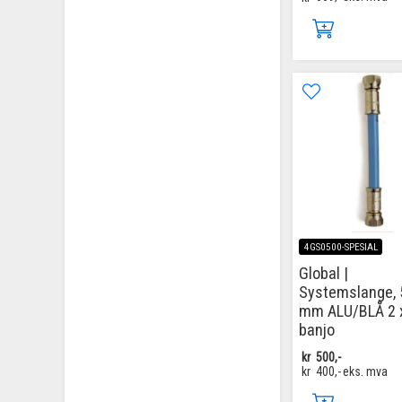
4GS0500-SPESIAL
Global |
Systemslange, 
mm ALU/BLÅ 2 
banjo
kr
500,-
kr
400,-
eks. mva