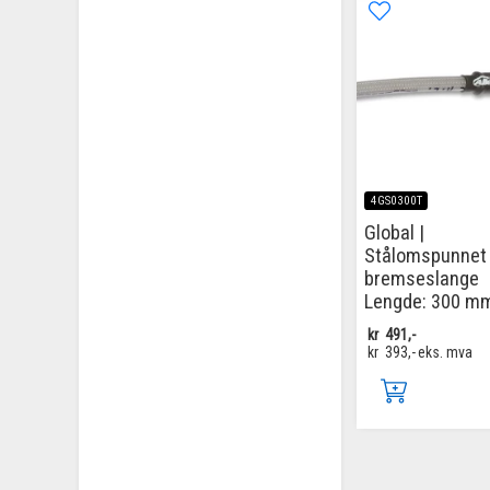
4GS0300T
Global |
Stålomspunnet
bremseslange
Lengde: 300 m
kr
491,-
kr
393,-
eks. mva