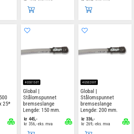
4GS0150T
4GS0200T
Global |
Global |
500
Stålomspunnet
Stålomspunnet
x 25*
bremseslange
bremseslange
Lengde: 150 mm.
Lengde: 200 mm.
kr
445,-
kr
336,-
kr
356,-
eks. mva
kr
269,-
eks. mva