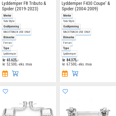
Lyddemper F8 Tributo &
Lyddemper F430 Coupe' &
Spider (2019-2023)
Spider (2004-2009)
Merke
Merke
Tubi Style
Tubi Style
Godkjenning
Godkjenning
RACETRACK USE ONLY
RACETRACK USE ONLY
Bilmerke
Bilmerke
Ferrari
Ferrari
Type
Type
Lyddemper
Lyddemper
kr
65.625,-
kr
84.375,-
kr
52.500,-
eks. mva
kr
67.500,-
eks. mva