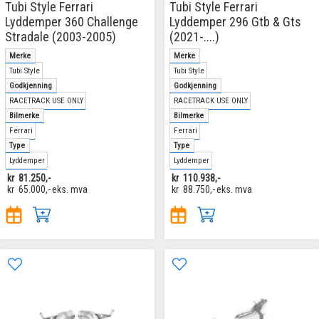
Tubi Style Ferrari
Tubi Style Ferrari
Lyddemper 360 Challenge
Lyddemper 296 Gtb & Gts
Stradale (2003-2005)
(2021-....)
Merke
Merke
Tubi Style
Tubi Style
Godkjenning
Godkjenning
RACETRACK USE ONLY
RACETRACK USE ONLY
Bilmerke
Bilmerke
Ferrari
Ferrari
Type
Type
Lyddemper
Lyddemper
kr
81.250,-
kr
110.938,-
kr
65.000,-
eks. mva
kr
88.750,-
eks. mva