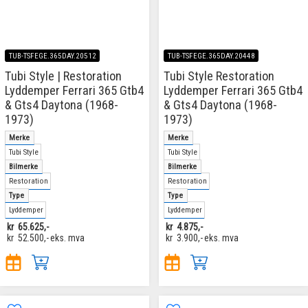
TUB-TSFEGE.365DAY.20512
TUB-TSFEGE.365DAY.20448
Tubi Style | Restoration
Tubi Style Restoration
Lyddemper Ferrari 365 Gtb4
Lyddemper Ferrari 365 Gtb4
& Gts4 Daytona (1968-
& Gts4 Daytona (1968-
1973)
1973)
Merke
Merke
Tubi Style
Tubi Style
Bilmerke
Bilmerke
Restoration
Restoration
Type
Type
Lyddemper
Lyddemper
kr
65.625,-
kr
4.875,-
kr
52.500,-
eks. mva
kr
3.900,-
eks. mva