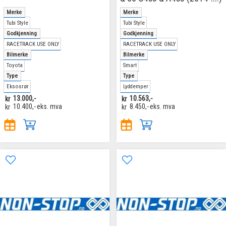
Merke
Merke
Tubi Style
Tubi Style
Godkjenning
Godkjenning
RACETRACK USE ONLY
RACETRACK USE ONLY
Bilmerke
Bilmerke
Toyota
Smart
Type
Type
Eksosrør
Lyddemper
kr
13.000,-
kr
10.563,-
kr
10.400,-
eks. mva
kr
8.450,-
eks. mva