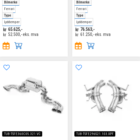
Bilmerke
Bilmerke
Ferrari
Ferrari
Type
Type
Lyddemper
Lyddemper
kr
65.625,-
kr
76.563,-
kr
52.500,-
eks. mva
kr
61.250,-
eks. mva
TUB-TSFE360C05.321.VC
TUB-TSFE296S21.103.XPF