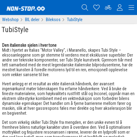
Webshop
BIL deler
Bileksos
TubiStyle
TubiStyle
Den italienske sjelen i hver tone
Midt i hjertet av Italias "Motor Valley", i Maranello, skapes Tubi Style –
eksosanleggene som gir stemme til verdens mest eksklusive superbiler. Der
andre ser tekniske komponenter, ser Tubi Style kunstverk. Gjennom tiår med
tett samarbeid med de mest legendariske italienske bilprodusentene, har de
mestret kunsten å foredle motorens lyd til en ren, emosjonell opplevelse
som vekker sansene til live.
Hvert anlegg er et resultat av ekte italiensk håndverk, der avansert
ingeniørkunst møter lidenskapen fra erfarne håndverkere. Ved å bruke de
fineste materialene, som høykvalitets rustfritt stål og Inconel, oppnår man en
ekstrem slitestyrke kombinert med en vektreduksjon som forbedrer bilens
dynamiske egenskaper. Det handler om å fjerne barrierene mellom fører og
maskin, slik at hver gassrespons føles mer direkte og hver akselerasjon blir
en begivenhet.
Det som virkelig skiller Tubi Style fra mengden, er den unike evnen til å
fremheve bilens naturlige karakter uten å overdøve den. Ved å optimalisere
mottrykket og finjustere resonansen i rørene, leverer de en lydprofil som er
dyp ved lave turtall, men som transformeres til et kraftfullt og melodisk