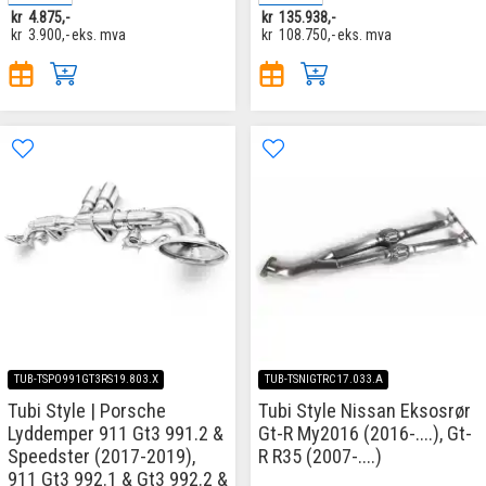
kr
4.875,-
kr
135.938,-
kr
3.900,-
eks. mva
kr
108.750,-
eks. mva
TUB-TSPO991GT3RS19.803.X
TUB-TSNIGTRC17.033.A
Tubi Style | Porsche
Tubi Style Nissan Eksosrør
Lyddemper 911 Gt3 991.2 &
Gt-R My2016 (2016-....), Gt-
Speedster (2017-2019),
R R35 (2007-....)
911 Gt3 992.1 & Gt3 992.2 &