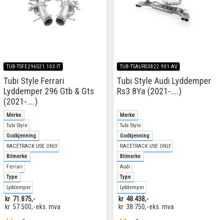
TUB-TSFE296S21.103.IT
TUB-TSAURS3B22.901.AV
Tubi Style Ferrari
Tubi Style Audi Lyddemper
Lyddemper 296 Gtb & Gts
Rs3 8Ya (2021-....)
(2021-....)
Merke
Merke
Tubi Style
Tubi Style
Godkjenning
Godkjenning
RACETRACK USE ONLY
RACETRACK USE ONLY
Bilmerke
Bilmerke
Ferrari
Audi
Type
Type
Lyddemper
Lyddemper
kr
71.875,-
kr
48.438,-
kr
57.500,-
eks. mva
kr
38.750,-
eks. mva