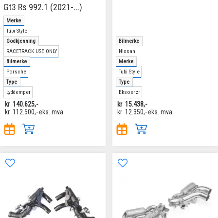
Gt3 Rs 992.1 (2021-...)
Merke
Tubi Style
Godkjenning
Bilmerke
RACETRACK USE ONLY
Nissan
Bilmerke
Merke
Porsche
Tubi Style
Type
Type
Lyddemper
Eksosrør
kr
140.625,-
kr
15.438,-
kr
112.500,-
eks. mva
kr
12.350,-
eks. mva