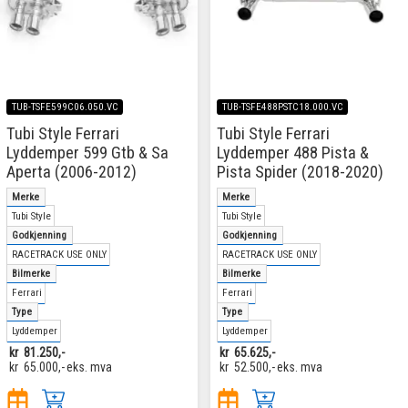
TUB-TSFE599C06.050.VC
TUB-TSFE488PSTC18.000.VC
Tubi Style Ferrari
Tubi Style Ferrari
Lyddemper 599 Gtb & Sa
Lyddemper 488 Pista &
Aperta (2006-2012)
Pista Spider (2018-2020)
Merke
Merke
Tubi Style
Tubi Style
Godkjenning
Godkjenning
RACETRACK USE ONLY
RACETRACK USE ONLY
Bilmerke
Bilmerke
Ferrari
Ferrari
Type
Type
Lyddemper
Lyddemper
kr
81.250,-
kr
65.625,-
kr
65.000,-
eks. mva
kr
52.500,-
eks. mva