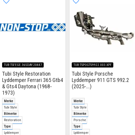
TUB-TSFEGE.365DAY.20447
TUB-TSPOGTS9922.003.XPF
Tubi Style Restoration
Tubi Style Porsche
Lyddemper Ferrari 365 Gtb4
Lyddemper 911 GTS 992.2
& Gts4 Daytona (1968-
(2025-...)
1973)
Merke
Merke
Tubi Style
Tubi Style
Bilmerke
Bilmerke
Restoration
Porsche
Type
Type
Lyddemper
Lyddemper