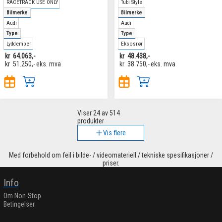
RACETRACK USE ONLY
Tubi Style
Bilmerke
Bilmerke
Audi
Audi
Type
Type
Lyddemper
Eksosrør
kr
64.063,-
kr
48.438,-
kr
51.250,-
eks. mva
kr
38.750,-
eks. mva
Viser
24
av 514
produkter
Vis flere
Med forbehold om feil i bilde- / videomateriell / tekniske spesifikasjoner /
priser.
Info
Om Non-Stop
Betingelser