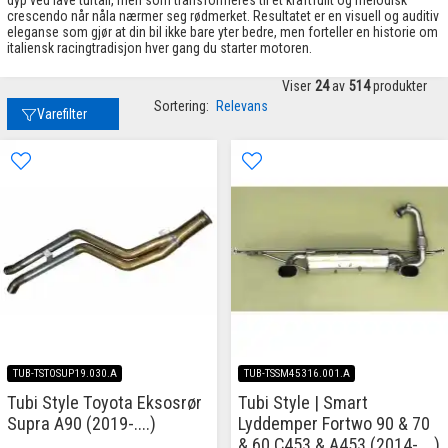
crescendo når nåla nærmer seg rødmerket. Resultatet er en visuell og auditiv
eleganse som gjør at din bil ikke bare yter bedre, men forteller en historie om
italiensk racingtradisjon hver gang du starter motoren.
Viser
24
av
514
produkter
Sortering:
Relevans
Varefilter
TUB-TSTOSUP19.030.A
TUB-TSSM45316.001.A
Tubi Style Toyota Eksosrør
Tubi Style | Smart
Supra A90 (2019-....)
Lyddemper Fortwo 90 & 70
& 60 C453 & A453 (2014-....)