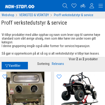
Webshop
VERKSTED & VERKTØY
Proff verkstedutstyr & service
Proff verkstedutstyr & service
Vi tilbyr produkter med ulike opphav og navn som lever opp til samme høye
standard som vårt øvrige utvalg, men som ikke hører inn under noen gitt
kategori.
I denne gruppering inngår også ulike former for service/reparasjon.
Så gjør vi oppmerksom på at så og si alt verkstedutstyr vi tilbyr kan leases.
Viser
2
av
2
produkter
Sortering:
Relevans
Varefilter