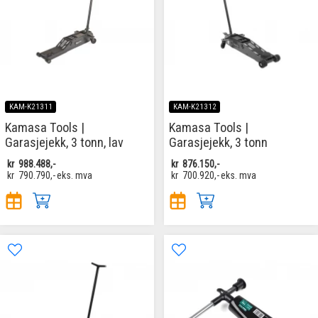
KAM-K21311
KAM-K21312
Kamasa Tools |
Kamasa Tools |
Garasjejekk, 3 tonn, lav
Garasjejekk, 3 tonn
kr
988.488,-
kr
876.150,-
kr
790.790,-
eks. mva
kr
700.920,-
eks. mva