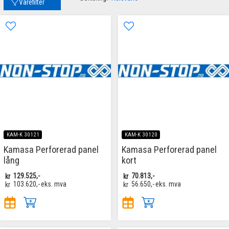
Varefilter
KAM-K 30121
KAM-K 30120
Kamasa Perforerad panel
Kamasa Perforerad panel
lång
kort
kr
129.525,-
kr
70.813,-
kr
103.620,-
eks. mva
kr
56.650,-
eks. mva