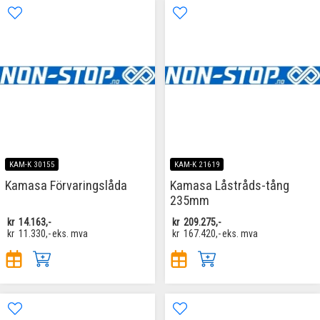
KAM-K 30155
KAM-K 21619
Kamasa Förvaringslåda
Kamasa Låstråds-tång
235mm
kr
14.163,-
kr
209.275,-
kr
11.330,-
eks. mva
kr
167.420,-
eks. mva