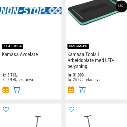
KAM-K 30156
KAM-KAM492
Kamasa Avdelare
Kamasa Tools I
Arbeidsplate med LED-
belysning
kr
3.713,-
kr
31.900,-
kr
2.970,-
eks. mva
kr
25.520,-
eks. mva