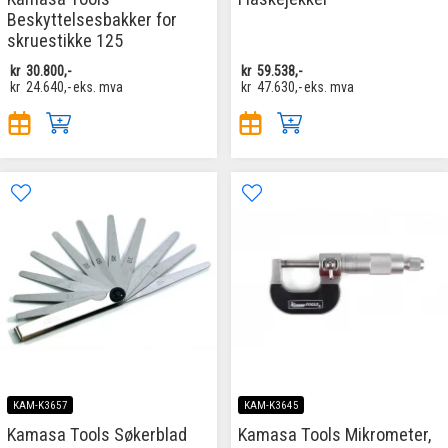
Beskyttelsesbakker for
skruestikke 125
kr
30.800,-
kr
59.538,-
kr
24.640,-
eks. mva
kr
47.630,-
eks. mva
KAM-K3657
KAM-K3645
Kamasa Tools Søkerblad
Kamasa Tools Mikrometer,