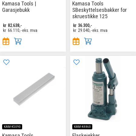
Kamasa Tools |
Kamasa Tools
Garasjebukk
SBeskyttelsesbakker for
skruestikke 125
kr
82.638,-
kr
36.300,-
kr
66.110,-
eks. mva
kr
29.040,-
eks. mva
KAM-K5090
KAM-K4860
Kamasa Tools
Flaskejekker