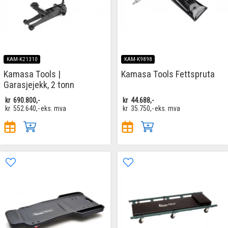
KAM-K21310
KAM-K9898
Kamasa Tools |
Kamasa Tools Fettspruta
Garasjejekk, 2 tonn
kr
690.800,-
kr
44.688,-
kr
552.640,-
eks. mva
kr
35.750,-
eks. mva