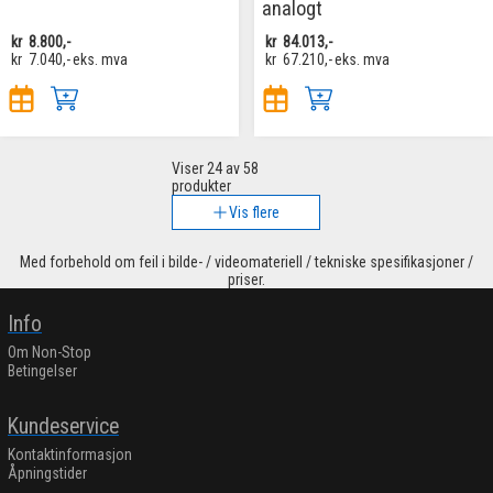
analogt
kr
8.800,-
kr
84.013,-
kr
7.040,-
eks. mva
kr
67.210,-
eks. mva
Viser
24
av 58
produkter
Vis flere
Med forbehold om feil i bilde- / videomateriell / tekniske spesifikasjoner /
priser.
Info
Om Non-Stop
Betingelser
Kundeservice
Kontaktinformasjon
Åpningstider