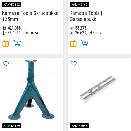
KAM-K5162
KAM-K5160
Kamasa Tools Skruestikke
Kamasa Tools |
125mm
Garasjebukk
kr
421.988,-
kr
33.275,-
kr
337.590,-
eks. mva
kr
26.620,-
eks. mva
KAM-K5159
KAM-K5093