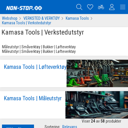
Webshop
VERKSTED & VERKTØY
Kamasa Tools
Kamasa Tools | Verkstedutstyr
Kamasa Tools | Verkstedutstyr
Måleutstyr | Småverktøy | Bukker | Løfteverktøy
Måleutstyr | Småverktøy | Bukker | Løfteverktøy
Kamasa Tools | Løfteverktøy
Kamasa Tools | Måleutstyr
Viser
24
av
58
produkter
Sortering:
Relevans