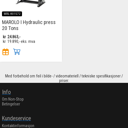
MRL-801572
MAROLO I Hydraulic press
20 Tons
kr
24.863,-
kr
19.890,-
eks. mva
Med forbehold om feil i bilde- / videomateriell / tekniske spesifikasjoner /
priser.
Info
Om Non-Stop
Betingelser
Kundeservice
Kontaktinformasjon