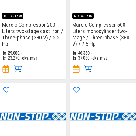
MRL-801880
MRL-801815
Marolo Compressor 200
Marolo Compressor 500
Liters two-stage cast iron /
Liters monocylinder two-
Three-phase (380 V) / 5.5
stage / Three-phase (380
Hp
V) / 7.5 Hp
kr
29.088,-
kr
46.350,-
kr
23.270,-
eks. mva
kr
37.080,-
eks. mva