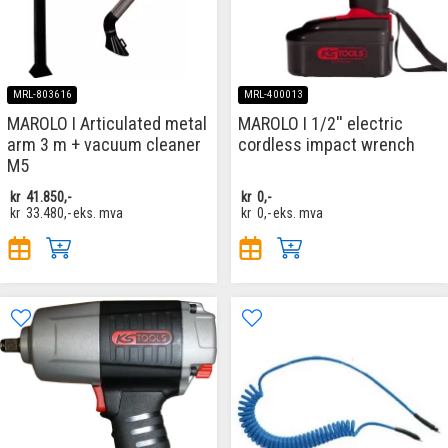
MRL-803616
MRL-400013
MAROLO I Articulated metal
MAROLO I 1/2'' electric
arm 3 m + vacuum cleaner
cordless impact wrench
M5
kr
41.850,-
kr
0,-
kr
33.480,-
eks. mva
kr
0,-
eks. mva