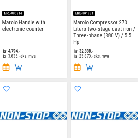
MRL-803914
MRL-801881
Marolo Handle with
Marolo Compressor 270
electronic counter
Liters two-stage cast iron /
Three-phase (380 V) / 5.5
Hp
kr
4.794,-
kr
32.338,-
kr
3.835,-
eks. mva
kr
25.870,-
eks. mva