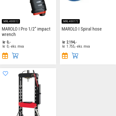
MRL-400012
MRL-400172
MAROLO I Pro 1/2" impact
MAROLO I Spiral hose
wrench
kr
0,-
kr
2.194,-
kr
0,-
eks. mva
kr
1.755,-
eks. mva