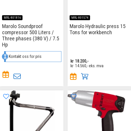
MRL-801816
MRL-801574
Marolo Soundproof
Marolo Hydraulic press 15
compressor 500 Liters /
Tons for workbench
Three phases (380 V) / 7.5
Hp
Kontakt oss for pris
kr
18.200,-
kr
14.560,-
eks. mva