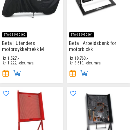
BTA-030990102
BTA-030950001
Beta | Utendørs
Beta | Arbeidsbenk for
motorsykkeltrekk M
motorblokk
kr
1.527,-
kr
10.763,-
kr
1.222,-
eks. mva
kr
8.610,-
eks. mva