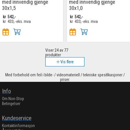
med innvendig gjenge
med innvendig gjenge
30x1,5
30x1,0
kr
542,-
kr
542,-
kr
433,-
eks. mva
kr
433,-
eks. mva
Viser
24
av 77
produkter
Vis flere
Med forbehold om feil i bilde- / videomateriell / tekniske spesifikasjoner /
priser.
Info
Om Non-Stop
Betingelser
Kundeservice
Kontaktinformasjon