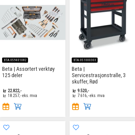
BTA-059401082
BTA-051000303
Beta | Assortert verktøy
Beta |
125 deler
Servicestrasjonstralle, 3
skuffer, Rød
kr
22.822,-
kr
9.520,-
kr
18.257,-
eks. mva
kr
7.616,-
eks. mva