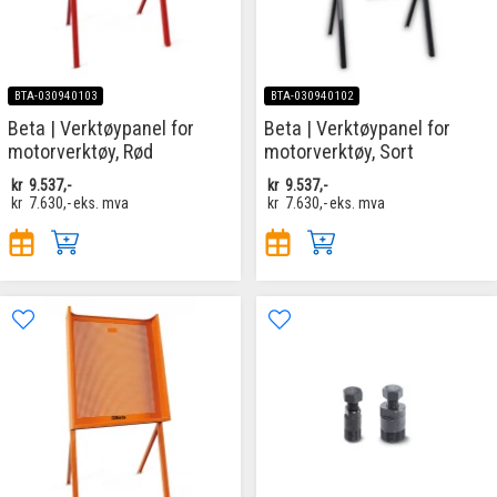
BTA-030940103
BTA-030940102
Beta | Verktøypanel for
Beta | Verktøypanel for
motorverktøy, Rød
motorverktøy, Sort
kr
9.537,-
kr
9.537,-
kr
7.630,-
eks. mva
kr
7.630,-
eks. mva