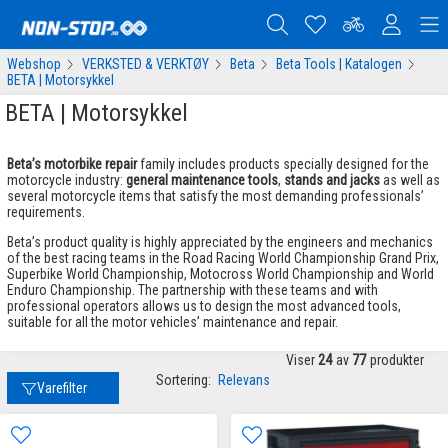
Webshop
VERKSTED & VERKTØY
Beta
Beta Tools | Katalogen
BETA | Motorsykkel
BETA | Motorsykkel
Beta’s motorbike repair
family includes products specially designed for the
motorcycle industry:
general maintenance tools
,
stands and jacks
as well as
several motorcycle items that satisfy the most demanding professionals’
requirements.
Beta’s product quality is highly appreciated by the engineers and mechanics
of the best racing teams in the Road Racing World Championship Grand Prix,
Superbike World Championship, Motocross World Championship and World
Enduro Championship. The partnership with these teams and with
professional operators allows us to design the most advanced tools,
suitable for all the motor vehicles’ maintenance and repair.
Viser
24
av
77
produkter
Sortering:
Relevans
Varefilter