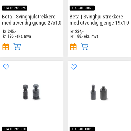
BTA-030920025
BTA-030920020
Beta | Svinghjulstrekkere
Beta | Svinghjulstrekkere
med utvendig gjenge 27x1,0
med utvendig gjenge 19x1,0
kr
245,-
kr
234,-
kr
196,-
eks. mva
kr
188,-
eks. mva
BTA-030920010
BTA-030910080