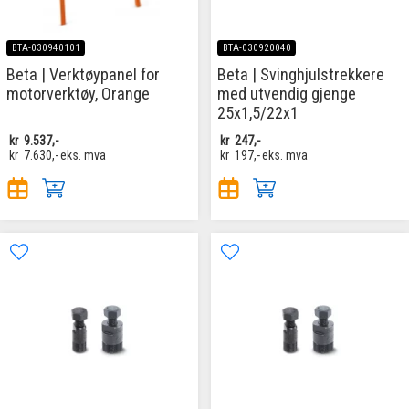
BTA-030940101
BTA-030920040
Beta | Verktøypanel for
Beta | Svinghjulstrekkere
motorverktøy, Orange
med utvendig gjenge
25x1,5/22x1
kr
9.537,-
kr
247,-
kr
7.630,-
eks. mva
kr
197,-
eks. mva