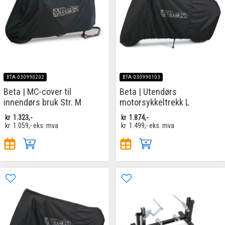
BTA-030990202
BTA-030990103
Beta | MC-cover til
Beta | Utendørs
innendørs bruk Str. M
motorsykkeltrekk L
kr
1.323,-
kr
1.874,-
kr
1.059,-
eks. mva
kr
1.499,-
eks. mva