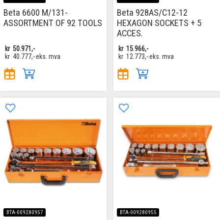
Beta 6600 M/131-
Beta 928AS/C12-12
ASSORTMENT OF 92 TOOLS
HEXAGON SOCKETS + 5
ACCES.
kr
50.971,-
kr
15.966,-
kr
40.777,-
eks. mva
kr
12.773,-
eks. mva
BTA-009280957
BTA-009280955