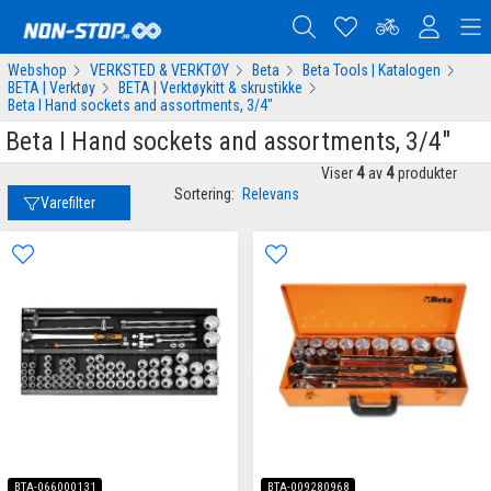
Webshop
VERKSTED & VERKTØY
Beta
Beta Tools | Katalogen
BETA | Verktøy
BETA | Verktøykitt & skrustikke
Beta I Hand sockets and assortments, 3/4"
Beta I Hand sockets and assortments, 3/4"
Viser
4
av
4
produkter
Sortering:
Relevans
Varefilter
BTA-066000131
BTA-009280968