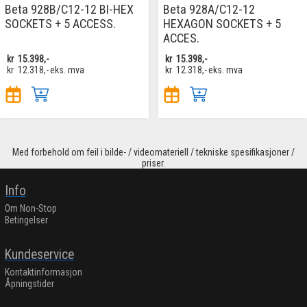
Beta 928B/C12-12 BI-HEX
Beta 928A/C12-12
SOCKETS + 5 ACCESS.
HEXAGON SOCKETS + 5
ACCES.
kr
15.398,-
kr
15.398,-
kr
12.318,-
eks. mva
kr
12.318,-
eks. mva
Med forbehold om feil i bilde- / videomateriell / tekniske spesifikasjoner /
priser.
Info
Om Non-Stop
Betingelser
Kundeservice
Kontaktinformasjon
Åpningstider