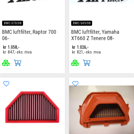
BMC-570/08
BMC-549/08
BMC luftfilter, Raptor 700
BMC luftfilter, Yamaha
06-
XT660 Z Tenere 08-
kr
1.058,-
kr
1.026,-
kr
847,-
eks. mva
kr
821,-
eks. mva