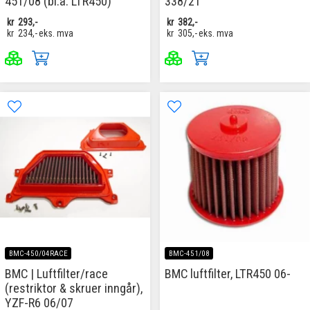
451/08 (bl.a. LTR450)
338/21
kr
293,-
kr
382,-
kr
234,-
eks. mva
kr
305,-
eks. mva
BMC-450/04RACE
BMC-451/08
BMC | Luftfilter/race
BMC luftfilter, LTR450 06-
(restriktor & skruer inngår),
YZF-R6 06/07