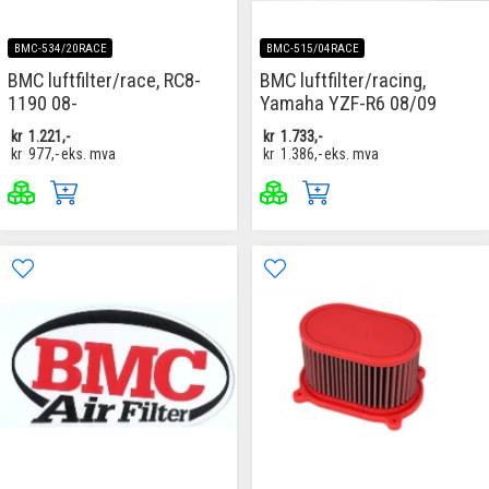
BMC-534/20RACE
BMC-515/04RACE
BMC luftfilter/race, RC8-
BMC luftfilter/racing,
1190 08-
Yamaha YZF-R6 08/09
kr
1.221,-
kr
1.733,-
kr
977,-
eks. mva
kr
1.386,-
eks. mva