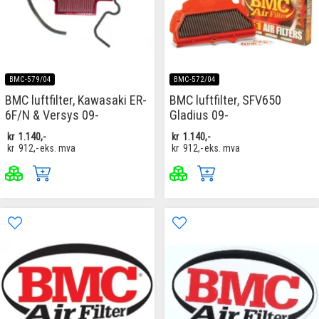
BMC-579/04
BMC-572/04
BMC luftfilter, Kawasaki ER-
BMC luftfilter, SFV650
6F/N & Versys 09-
Gladius 09-
kr
1.140,-
kr
1.140,-
kr
912,-
eks. mva
kr
912,-
eks. mva