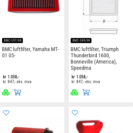
BMC-597/08
BMC-589/08
BMC luftfilter, Yamaha MT-
BMC luftfilter, Triumph
01 05-
Thunderbird 1600,
Bonneville (America),
Speedma
kr
1.058,-
kr
1.058,-
kr
847,-
eks. mva
kr
847,-
eks. mva