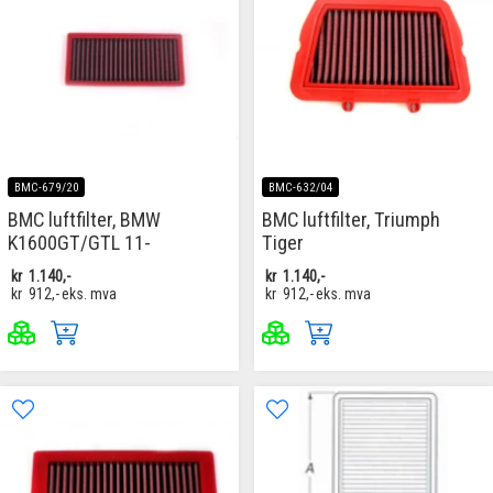
BMC-679/20
BMC-632/04
BMC luftfilter, BMW
BMC luftfilter, Triumph
K1600GT/GTL 11-
Tiger
kr
1.140,-
kr
1.140,-
kr
912,-
eks. mva
kr
912,-
eks. mva