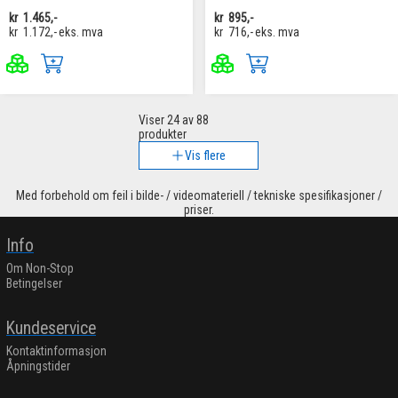
kr
1.465,-
kr
895,-
kr
1.172,-
eks. mva
kr
716,-
eks. mva
Viser
24
av 88
produkter
Vis flere
Med forbehold om feil i bilde- / videomateriell / tekniske spesifikasjoner /
priser.
Info
Om Non-Stop
Betingelser
Kundeservice
Kontaktinformasjon
Åpningstider