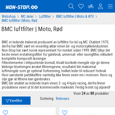
Webshop
MC deler
Luftfilter
BMC luftfilter | Moto & ATV
BMC luftfilter | Moto, Rød
BMC luftfilter | Moto, Rød
BMC er ledende italiensk produsent av luftfiltre for bil og MC. Etablert 1973,
derfra har BMC vært en vesentlig aktør innen bil- og motorsykkelindustrien.
Non-Stop har vært norsk representant for merket siden 1999. BMC tilbyr det
beste innen erstatningsfilter for gatebruk, universal- eller racingfilter, inkludert
komplette kompositt løsninger.
Filterelementer i lettpustende bomull, tilsatt korrkekt mengde olje gir denne
klebrige tilsetningen ønsket filtreringevne, resultatet blir maksimal
luftmengde som gir optimal forbrenning, hvilket leder til redusert forbruk.
Hvor uønskede partikkelfitre samtidig ikke finner veien inn i motoren. Rens og
olje gjør at filtrene kan gjenbrukes.
BMC blir utviklet av ledende team innen 2- og 4-hjuls racing, derfra finner
produktene veien ut til det kommersielle markedet. Ferdig testet og utprøvd!
Viser
24
av
88
produkter
Sortering:
Relevans
Varefilter