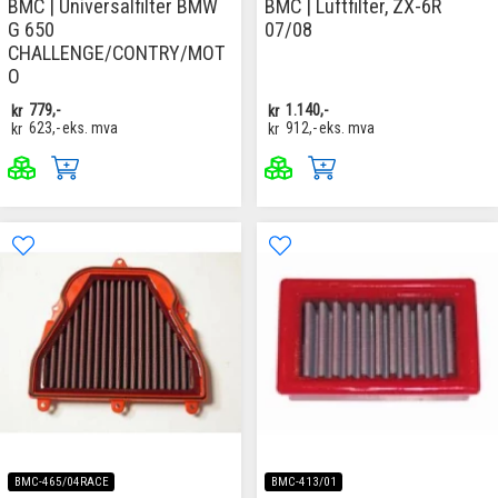
BMC | Universalfilter BMW
BMC | Luftfilter, ZX-6R
G 650
07/08
CHALLENGE/CONTRY/MOT
O
kr
779,-
kr
1.140,-
kr
623,-
eks. mva
kr
912,-
eks. mva
BMC-465/04RACE
BMC-413/01