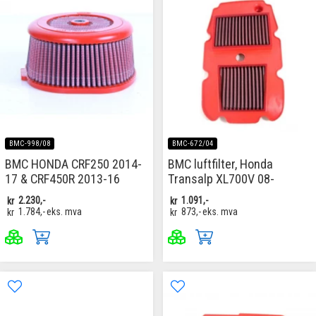
BMC-998/08
BMC-672/04
BMC HONDA CRF250 2014-
BMC luftfilter, Honda
17 & CRF450R 2013-16
Transalp XL700V 08-
kr
2.230,-
kr
1.091,-
kr
1.784,-
eks. mva
kr
873,-
eks. mva