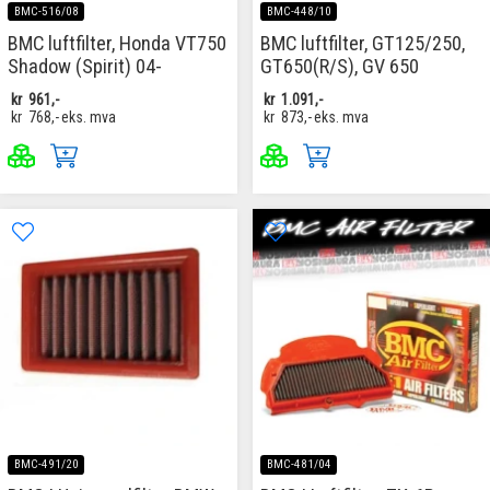
BMC-516/08
BMC-448/10
BMC luftfilter, Honda VT750
BMC luftfilter, GT125/250,
Shadow (Spirit) 04-
GT650(R/S), GV 650
kr
961,-
kr
1.091,-
kr
768,-
eks. mva
kr
873,-
eks. mva
BMC-491/20
BMC-481/04