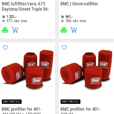
BMC luftfilter/race, 675
BMC | Universalfilter
Daytona/Street Triple 06-
kr
1.221,-
kr
961,-
kr
977,-
eks. mva
kr
768,-
eks. mva
BMC-PREF022
BMC-PREF021
BMC prefilter for 401-
BMC prefilter for 401-