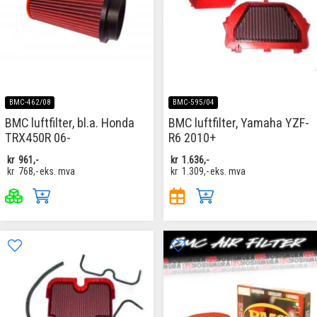
BMC-462/08
BMC-595/04
BMC luftfilter, bl.a. Honda
BMC luftfilter, Yamaha YZF-
TRX450R 06-
R6 2010+
kr
961,-
kr
1.636,-
kr
768,-
eks. mva
kr
1.309,-
eks. mva