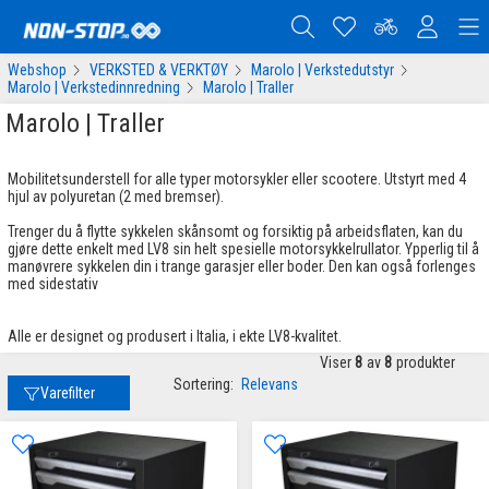
Webshop
VERKSTED & VERKTØY
Marolo | Verkstedutstyr
Marolo | Verkstedinnredning
Marolo | Traller
Marolo | Traller
Mobilitetsunderstell for alle typer motorsykler eller scootere. Utstyrt med 4
hjul av polyuretan (2 med bremser).
Trenger du å flytte sykkelen skånsomt og forsiktig på arbeidsflaten, kan du
gjøre dette enkelt med LV8 sin helt spesielle motorsykkelrullator. Ypperlig til å
manøvrere sykkelen din i trange garasjer eller boder. Den kan også forlenges
med sidestativ
Alle er designet og produsert i Italia, i ekte LV8-kvalitet.
Viser
8
av
8
produkter
Sortering:
Relevans
Varefilter