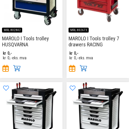
MRL-802842
MRL-802673
MAROLO I Tools trolley
MAROLO I Tools trolley 7
HUSQVARNA
drawers RACING
kr
0,-
kr
0,-
kr
0,-
eks. mva
kr
0,-
eks. mva