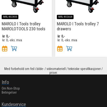
MRL-802800
MRL-802668
MAROLO I Tools trolley
MAROLO I Tools trolley 7
MAROLOTOOLS 230 tools
drawers
kr
0,-
kr
0,-
kr
0,-
eks. mva
kr
0,-
eks. mva
Med forbehold om feil i bilde- / videomateriell / tekniske spesifikasjoner /
priser.
Info
Om Non-Stop
Betingelser
Kundeservice