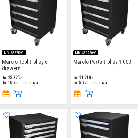
MRL-S367599I
MRL-S3095099
Marolo Tool trolley 6
Marolo Parts trolley 1 000
drawers
kr
13.325,-
kr
11.213,-
kr
10.660,-
eks. mva
kr
8.970,-
eks. mva