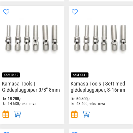
KAM-K442
KAM-K441
Kamasa Tools |
Kamasa Tools | Sett med
Glødepluggpiper 3/8" 8mm
glødepluggpiper, 8-16mm
kr
18.288,-
kr
60.500,-
kr
14.630,-
eks. mva
kr
48.400,-
eks. mva