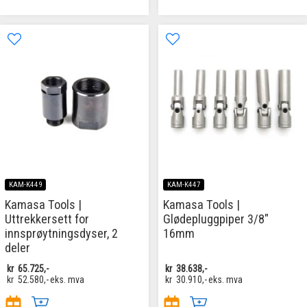
KAM-K449
KAM-K447
Kamasa Tools |
Kamasa Tools |
Uttrekkersett for
Glødepluggpiper 3/8"
innsprøytningsdyser, 2
16mm
deler
kr
65.725,-
kr
38.638,-
kr
52.580,-
eks. mva
kr
30.910,-
eks. mva