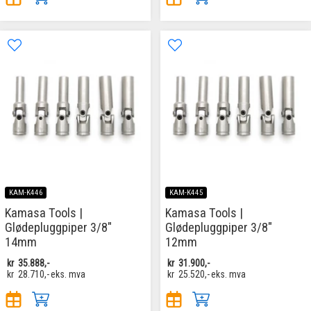
KAM-K446
KAM-K445
Kamasa Tools |
Kamasa Tools |
Glødepluggpiper 3/8"
Glødepluggpiper 3/8"
14mm
12mm
kr
35.888,-
kr
31.900,-
kr
28.710,-
eks. mva
kr
25.520,-
eks. mva