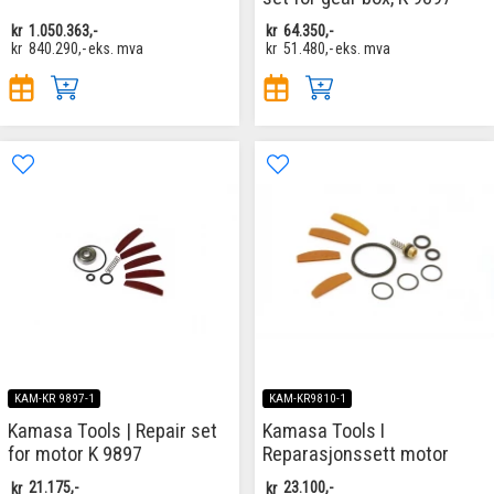
kr
1.050.363,-
kr
64.350,-
kr
840.290,-
eks. mva
kr
51.480,-
eks. mva
KAM-KR 9897-1
KAM-KR9810-1
Kamasa Tools | Repair set
Kamasa Tools I
for motor K 9897
Reparasjonssett motor
kr
21.175,-
kr
23.100,-