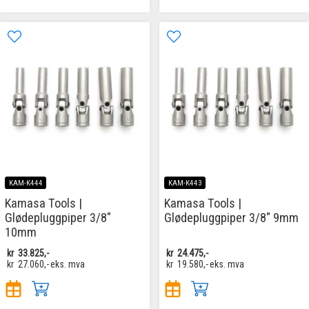
KAM-K444
KAM-K443
Kamasa Tools |
Kamasa Tools |
Glødepluggpiper 3/8"
Glødepluggpiper 3/8" 9mm
10mm
kr
33.825,-
kr
24.475,-
kr
27.060,-
eks. mva
kr
19.580,-
eks. mva