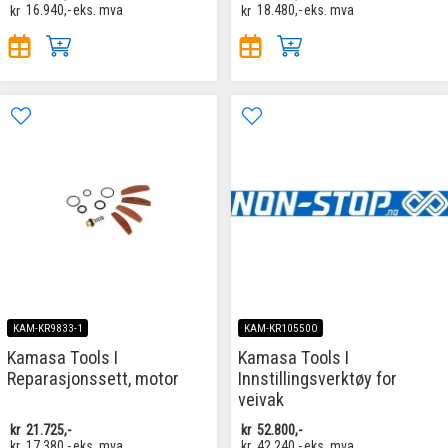
kr
16.940,-
eks. mva
kr
18.480,-
eks. mva
KAM-KR9833-1
KAM-KR10550O
Kamasa Tools I
Kamasa Tools I
Reparasjonssett, motor
Innstillingsverktøy for
veivak
kr
21.725,-
kr
52.800,-
kr
17.380,-
eks. mva
kr
42.240,-
eks. mva