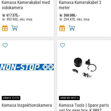
Kamasa Kamerakabel med
Kamasa Kamerakabel 3
sidokamera
meter
kr
617.375,-
kr
368.088,-
kr
493.900,-
eks. mva
kr
294.470,-
eks. mva
KAM-K 12170
KAM-KR 9897-2
Kamasa Inspektionskamera
Kamasa Tools | Spare parts
set for gear box, K 9897