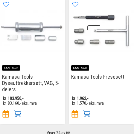
KAM-K438
KAM-K436
Kamasa Tools |
Kamasa Tools Fresesett
Dyseuttrekkersett, VAG, 5-
delers
kr
103.950,-
kr
1.962,-
kr
83.160,-
eks. mva
kr
1.570,-
eks. mva
Viser
24
av 66