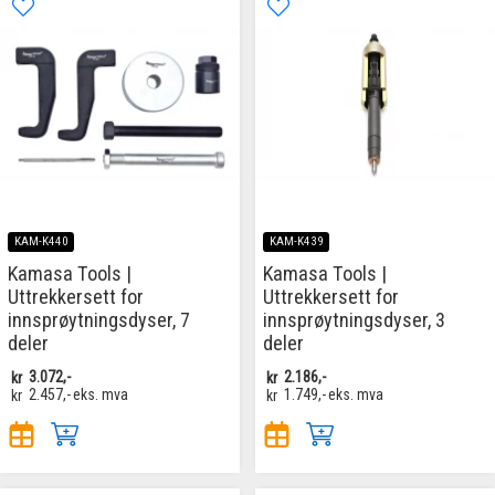
KAM-K440
KAM-K439
Kamasa Tools |
Kamasa Tools |
Uttrekkersett for
Uttrekkersett for
innsprøytningsdyser, 7
innsprøytningsdyser, 3
deler
deler
kr
3.072,-
kr
2.186,-
kr
2.457,-
eks. mva
kr
1.749,-
eks. mva