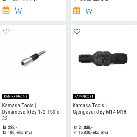
KAM-KR10631-2
KAM-KR2091
Kamasa Tools |
Kamasa Tools I
Dynamoverktøy 1/2 T50 x
Gjengeverktøy M14 M18
33
kr
226,-
kr
21.038,-
kr
180,-
eks. mva
kr
16.830,-
eks. mva