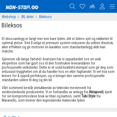
Webshop
BIL deler
Bileksos
Bileksos
Et eksosanlegg er langt mer enn bare lyden; det er bilens sjel og nøkkelen til
optimal ytelse. Ved å velge et premium system reduserer du vekten drastisk,
øker effekten og gir motoren en karakter som standardanlegg aldri kan
matche.
Gjennom vår lange fartstid i bransjen har vi opparbeidet oss en unik
ekspertise som har gjort oss til den foretrukne leverandøren for
profesjonelle verksteder. Dette er et solid kvalitetsstempel som gir deg som
entusiast tryggheten om at du handler hos en ekte faghandel. Vi vet hva som
kreves for å oppnå perfeksjon, og vi bringer den samme profesjonelle
standarden videre til deg og din bil.
Vårt sortiment består utelukkende av tekniske mesterverk fra
verdensledende produsenter. Vi er forhandler av anlegg fra
Akrapovič
, kjent
for sin kompromissløse bruk av titan og karbon, samt
Tubi Style
fra
Maranello, som leverer den legendariske italienske lyden.