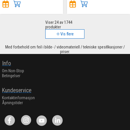
Viser
24
av 1744
produkter
Vis flere
Med forbehold om feil i bilde- / videomateriell / tekniske spesifikasjoner /
priser.
Info
Om Non-Stop
Betingelser
Kundeservice
Kontaktinformasjon
Åpningstider