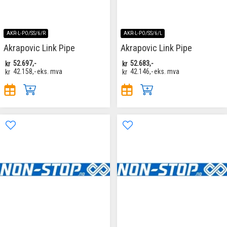
AKR-L-PO/SS/6/R
AKR-L-PO/SS/6/L
Akrapovic Link Pipe
Akrapovic Link Pipe
kr
52.697,-
kr
52.683,-
kr
42.158,-
eks. mva
kr
42.146,-
eks. mva