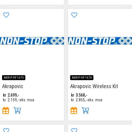
AKR-P-HF1675
AKR-P-HF1674
Akrapovic
Akrapovic Wireless Kit
kr
2.699,-
kr
3.568,-
kr
2.159,-
eks. mva
kr
2.855,-
eks. mva