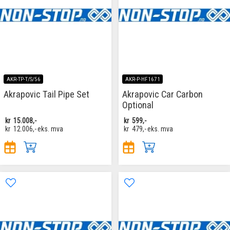
AKR-TP-T/S/56
AKR-P-HF1671
Akrapovic Tail Pipe Set
Akrapovic Car Carbon
Optional
kr
15.008,-
kr
599,-
kr
12.006,-
eks. mva
kr
479,-
eks. mva