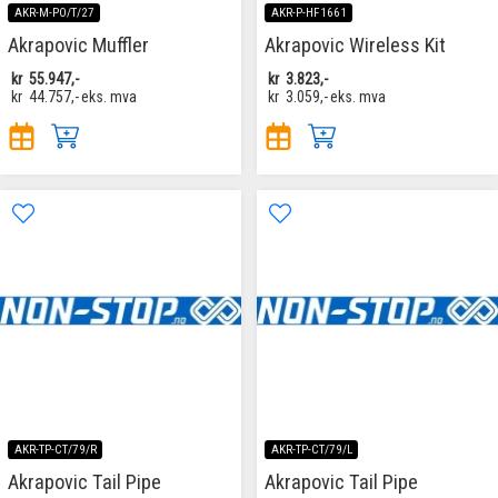
AKR-M-PO/T/27
AKR-P-HF1661
Akrapovic Muffler
Akrapovic Wireless Kit
kr
55.947,-
kr
3.823,-
kr
44.757,-
eks. mva
kr
3.059,-
eks. mva
AKR-TP-CT/79/R
AKR-TP-CT/79/L
Akrapovic Tail Pipe
Akrapovic Tail Pipe