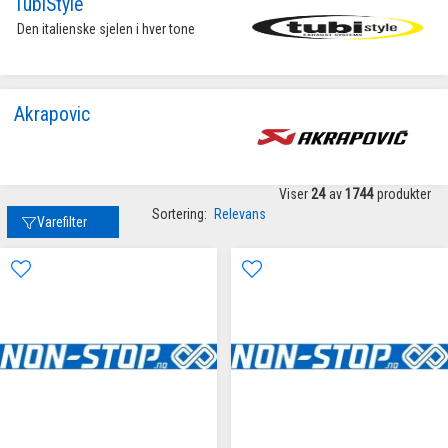
TubiStyle
 Den italienske sjelen i hver tone 
Akrapovic
Viser
24
av
1744
produkter
Sortering:
Relevans
Varefilter