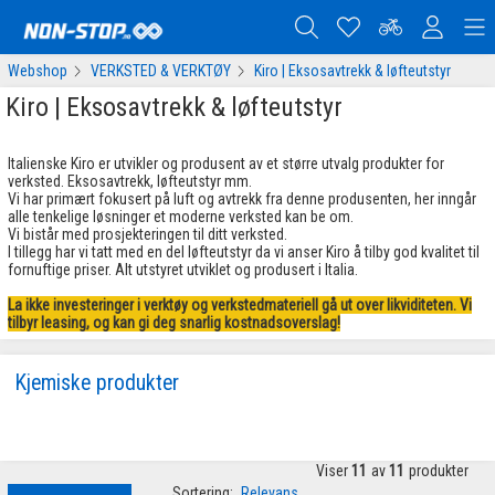
Webshop
VERKSTED & VERKTØY
Kiro | Eksosavtrekk & løfteutstyr
Kiro | Eksosavtrekk & løfteutstyr
Italienske Kiro er utvikler og produsent av et større utvalg produkter for
verksted. Eksosavtrekk, løfteutstyr mm.
Vi har primært fokusert på luft og avtrekk fra denne produsenten, her inngår
alle tenkelige løsninger et moderne verksted kan be om.
Vi bistår med prosjekteringen til ditt verksted.
I tillegg har vi tatt med en del løfteutstyr da vi anser Kiro å tilby god kvalitet til
fornuftige priser. Alt utstyret utviklet og produsert i Italia.
La ikke investeringer i verktøy og verkstedmateriell gå ut over likviditeten. Vi
tilbyr leasing, og kan gi deg snarlig kostnadsoverslag!
Kjemiske produkter
Viser
11
av
11
produkter
Sortering:
Relevans